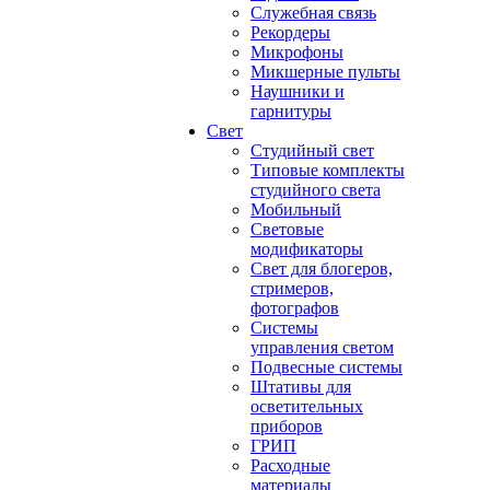
Служебная связь
Рекордеры
Микрофоны
Микшерные пульты
Наушники и
гарнитуры
Свет
Студийный свет
Типовые комплекты
студийного света
Мобильный
Световые
модификаторы
Свет для блогеров,
стримеров,
фотографов
Системы
управления светом
Подвесные системы
Штативы для
осветительных
приборов
ГРИП
Расходные
материалы