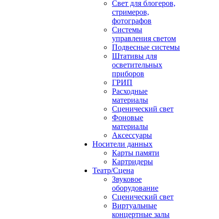
Свет для блогеров,
стримеров,
фотографов
Системы
управления светом
Подвесные системы
Штативы для
осветительных
приборов
ГРИП
Расходные
материалы
Сценический свет
Фоновые
материалы
Аксессуары
Носители данных
Карты памяти
Картридеры
Театр/Сцена
Звуковое
оборудование
Сценический свет
Виртуальные
концертные залы