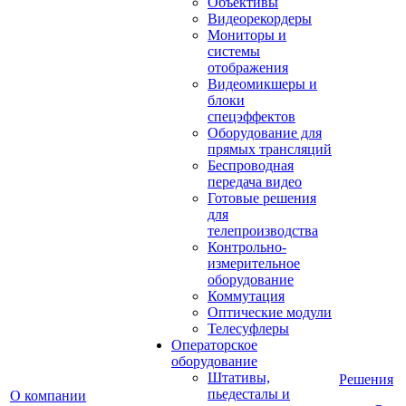
Объективы
Видеорекордеры
Мониторы и
системы
отображения
Видеомикшеры и
блоки
спецэффектов
Оборудование для
прямых трансляций
Беспроводная
передача видео
Готовые решения
для
телепроизводства
Контрольно-
измерительное
оборудование
Коммутация
Оптические модули
Телесуфлеры
Операторское
оборудование
Штативы,
Решения
пьедесталы и
О компании