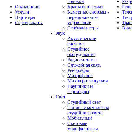
головки
Разр
О компании
Краны и тележки
Реш
Услуги
Камерные системы -
Теле
Партнеры
передвижение/
Теат
Сертификаты
управление
Тран
Стабилизаторы
Виде
Звук
Акустические
системы
Студийное
оборудование
Радиосистемы
Служебная связь
Рекордеры
Микрофоны
Микшерные пульты
Наушники и
гарнитуры
Свет
Студийный свет
Типовые комплекты
студийного света
Мобильный
Световые
модификаторы