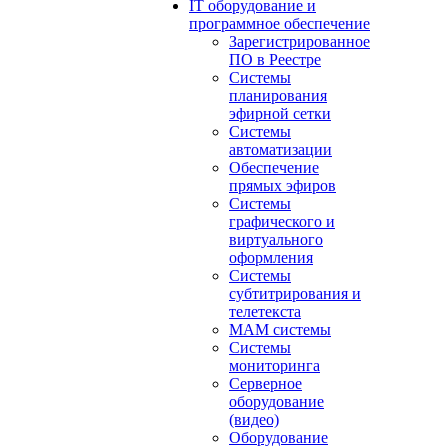
IT оборудование и
программное обеспечение
Зарегистрированное
ПО в Реестре
Системы
планирования
эфирной сетки
Системы
автоматизации
Обеспечение
прямых эфиров
Системы
графического и
виртуального
оформления
Системы
субтитрирования и
телетекста
MAM системы
Системы
мониторинга
Серверное
оборудование
(видео)
Оборудование