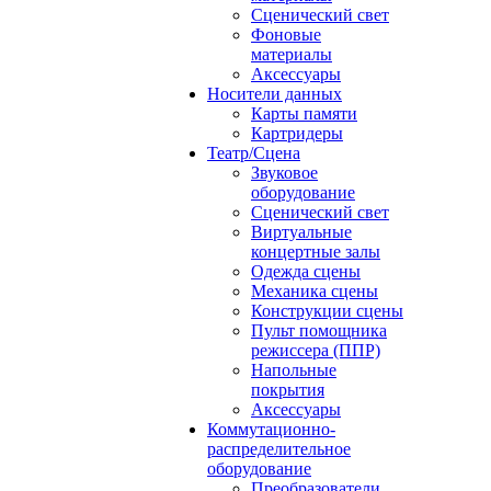
Сценический свет
Фоновые
материалы
Аксессуары
Носители данных
Карты памяти
Картридеры
Театр/Сцена
Звуковое
оборудование
Сценический свет
Виртуальные
концертные залы
Одежда сцены
Механика сцены
Конструкции сцены
Пульт помощника
режиссера (ППР)
Напольные
покрытия
Аксессуары
Коммутационно-
распределительное
оборудование
Преобразователи