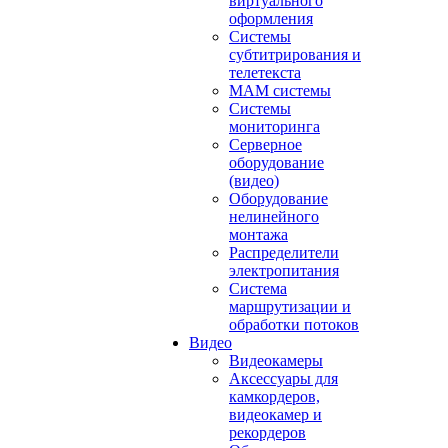
виртуального
оформления
Системы
субтитрирования и
телетекста
MAM системы
Системы
мониторинга
Серверное
оборудование
(видео)
Оборудование
нелинейного
монтажа
Распределители
электропитания
Система
маршрутизации и
обработки потоков
Видео
Видеокамеры
Аксессуары для
камкордеров,
видеокамер и
рекордеров