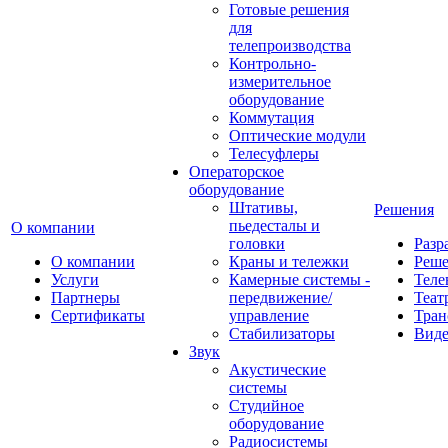
Готовые решения
для
телепроизводства
Контрольно-
измерительное
оборудование
Коммутация
Оптические модули
Телесуфлеры
Операторское
оборудование
Штативы,
Решения
пьедесталы и
О компании
головки
Разр
О компании
Краны и тележки
Реш
Услуги
Камерные системы -
Теле
Партнеры
передвижение/
Теат
Сертификаты
управление
Тран
Стабилизаторы
Виде
Звук
Акустические
системы
Студийное
оборудование
Радиосистемы