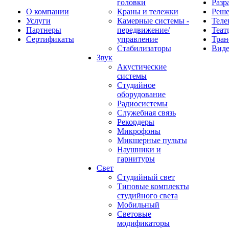
головки
Разр
О компании
Краны и тележки
Реш
Услуги
Камерные системы -
Теле
Партнеры
передвижение/
Теат
Сертификаты
управление
Тран
Стабилизаторы
Виде
Звук
Акустические
системы
Студийное
оборудование
Радиосистемы
Служебная связь
Рекордеры
Микрофоны
Микшерные пульты
Наушники и
гарнитуры
Свет
Студийный свет
Типовые комплекты
студийного света
Мобильный
Световые
модификаторы