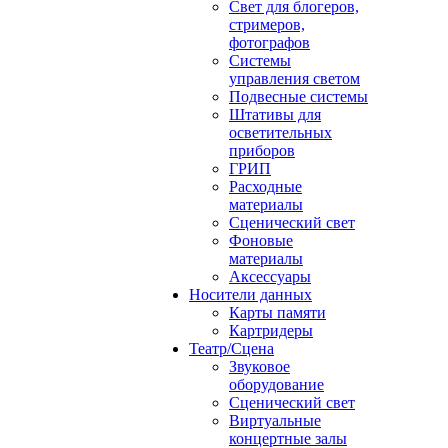
Свет для блогеров,
стримеров,
фотографов
Системы
управления светом
Подвесные системы
Штативы для
осветительных
приборов
ГРИП
Расходные
материалы
Сценический свет
Фоновые
материалы
Аксессуары
Носители данных
Карты памяти
Картридеры
Театр/Сцена
Звуковое
оборудование
Сценический свет
Виртуальные
концертные залы