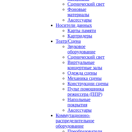
Сценический свет
Фоновые
материалы
Аксессуары
Носители данных
Карты памяти
Картридеры
Театр/Сцена
Звуковое
оборудование
Сценический свет
Виртуальные
концертные залы
Одежда сцены
Механика сцены
Конструкции сцены
Пульт помощника
режиссера (ППР)
Напольные
покрытия
Аксессуары
Коммутационно-
распределительное
оборудование
Преобразователи