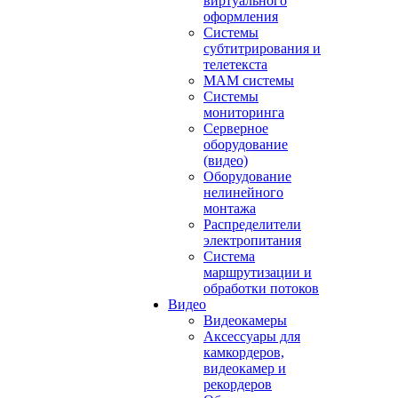
виртуального
оформления
Системы
субтитрирования и
телетекста
MAM системы
Системы
мониторинга
Серверное
оборудование
(видео)
Оборудование
нелинейного
монтажа
Распределители
электропитания
Система
маршрутизации и
обработки потоков
Видео
Видеокамеры
Аксессуары для
камкордеров,
видеокамер и
рекордеров