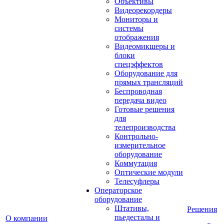
Объективы
Видеорекордеры
Мониторы и
системы
отображения
Видеомикшеры и
блоки
спецэффектов
Оборудование для
прямых трансляций
Беспроводная
передача видео
Готовые решения
для
телепроизводства
Контрольно-
измерительное
оборудование
Коммутация
Оптические модули
Телесуфлеры
Операторское
оборудование
Штативы,
Решения
пьедесталы и
О компании