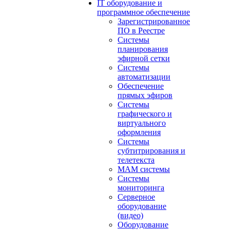
IT оборудование и
программное обеспечение
Зарегистрированное
ПО в Реестре
Системы
планирования
эфирной сетки
Системы
автоматизации
Обеспечение
прямых эфиров
Системы
графического и
виртуального
оформления
Системы
субтитрирования и
телетекста
MAM системы
Системы
мониторинга
Серверное
оборудование
(видео)
Оборудование