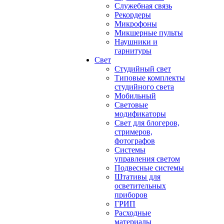
Служебная связь
Рекордеры
Микрофоны
Микшерные пульты
Наушники и
гарнитуры
Свет
Студийный свет
Типовые комплекты
студийного света
Мобильный
Световые
модификаторы
Свет для блогеров,
стримеров,
фотографов
Системы
управления светом
Подвесные системы
Штативы для
осветительных
приборов
ГРИП
Расходные
материалы