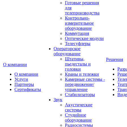
Готовые решения
для
телепроизводства
Контрольно-
измерительное
оборудование
Коммутация
Оптические модули
Телесуфлеры
Операторское
оборудование
Штативы,
Решения
пьедесталы и
О компании
головки
Разр
О компании
Краны и тележки
Реш
Услуги
Камерные системы -
Теле
Партнеры
передвижение/
Теат
Сертификаты
управление
Тран
Стабилизаторы
Виде
Звук
Акустические
системы
Студийное
оборудование
Радиосистемы