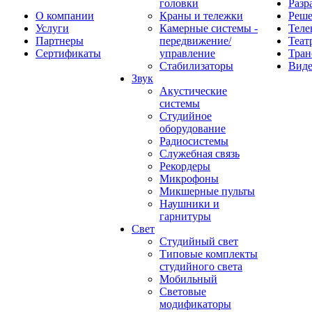
головки
Разр
О компании
Краны и тележки
Реш
Услуги
Камерные системы -
Теле
Партнеры
передвижение/
Теат
Сертификаты
управление
Тран
Стабилизаторы
Виде
Звук
Акустические
системы
Студийное
оборудование
Радиосистемы
Служебная связь
Рекордеры
Микрофоны
Микшерные пульты
Наушники и
гарнитуры
Свет
Студийный свет
Типовые комплекты
студийного света
Мобильный
Световые
модификаторы