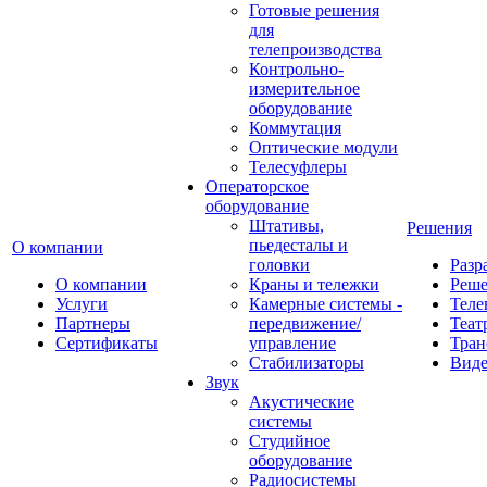
Готовые решения
для
телепроизводства
Контрольно-
измерительное
оборудование
Коммутация
Оптические модули
Телесуфлеры
Операторское
оборудование
Штативы,
Решения
пьедесталы и
О компании
головки
Разр
О компании
Краны и тележки
Реш
Услуги
Камерные системы -
Теле
Партнеры
передвижение/
Теат
Сертификаты
управление
Тран
Стабилизаторы
Виде
Звук
Акустические
системы
Студийное
оборудование
Радиосистемы