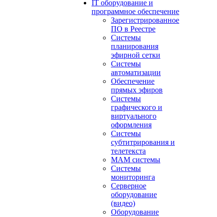
IT оборудование и
программное обеспечение
Зарегистрированное
ПО в Реестре
Системы
планирования
эфирной сетки
Системы
автоматизации
Обеспечение
прямых эфиров
Системы
графического и
виртуального
оформления
Системы
субтитрирования и
телетекста
MAM системы
Системы
мониторинга
Серверное
оборудование
(видео)
Оборудование