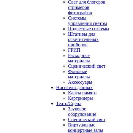
Свет для блогеров,
стримеров,
фотографов
Системы
управления светом
Подвесные системы
Штативы для
осветительных
приборов
ГРИП
Расходные
материалы
Сценический свет
Фоновые
материалы
Аксессуары
Носители данных
Карты памяти
Картридеры
Театр/Сцена
Звуковое
оборудование
Сценический свет
Виртуальные
концертные залы