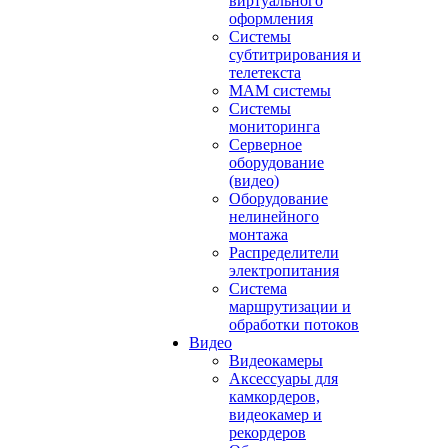
виртуального
оформления
Системы
субтитрирования и
телетекста
MAM системы
Системы
мониторинга
Серверное
оборудование
(видео)
Оборудование
нелинейного
монтажа
Распределители
электропитания
Система
маршрутизации и
обработки потоков
Видео
Видеокамеры
Аксессуары для
камкордеров,
видеокамер и
рекордеров