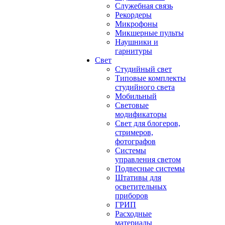
Служебная связь
Рекордеры
Микрофоны
Микшерные пульты
Наушники и
гарнитуры
Свет
Студийный свет
Типовые комплекты
студийного света
Мобильный
Световые
модификаторы
Свет для блогеров,
стримеров,
фотографов
Системы
управления светом
Подвесные системы
Штативы для
осветительных
приборов
ГРИП
Расходные
материалы