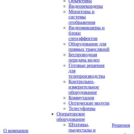
Объективы
Видеорекордеры
Мониторы и
системы
отображения
Видеомикшеры и
блоки
спецэффектов
Оборудование для
прямых трансляций
Беспроводная
передача видео
Готовые решения
для
телепроизводства
Контрольно-
измерительное
оборудование
Коммутация
Оптические модули
Телесуфлеры
Операторское
оборудование
Штативы,
Решения
пьедесталы и
О компании