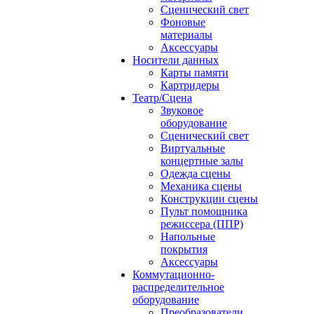
Сценический свет
Фоновые
материалы
Аксессуары
Носители данных
Карты памяти
Картридеры
Театр/Сцена
Звуковое
оборудование
Сценический свет
Виртуальные
концертные залы
Одежда сцены
Механика сцены
Конструкции сцены
Пульт помощника
режиссера (ППР)
Напольные
покрытия
Аксессуары
Коммутационно-
распределительное
оборудование
Преобразователи