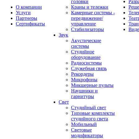
головки
Разр
О компании
Краны и тележки
Реш
Услуги
Камерные системы -
Теле
Партнеры
передвижение/
Теат
Сертификаты
управление
Тран
Стабилизаторы
Виде
Звук
Акустические
системы
Студийное
оборудование
Радиосистемы
Служебная связь
Рекордеры
Микрофоны
Микшерные пульты
Наушники и
гарнитуры
Свет
Студийный свет
Типовые комплекты
студийного света
Мобильный
Световые
модификаторы