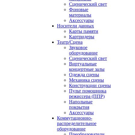
Сценический свет
Фоновые
материалы
Аксессуары
Носители данных
Карты памяти
Картридеры
Театр/Сцена
Звуковое
оборудование
Сценический свет
Виртуальные
концертные залы
Одежда сцены
Механика сцены
Конструкции сцены
Пульт помощника
режиссера (ППР)
Напольные
покрытия
Аксессуары
Коммутационно-
распределительное
оборудование
Преобразователи