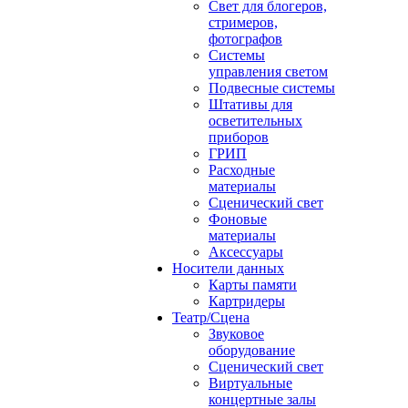
Свет для блогеров,
стримеров,
фотографов
Системы
управления светом
Подвесные системы
Штативы для
осветительных
приборов
ГРИП
Расходные
материалы
Сценический свет
Фоновые
материалы
Аксессуары
Носители данных
Карты памяти
Картридеры
Театр/Сцена
Звуковое
оборудование
Сценический свет
Виртуальные
концертные залы