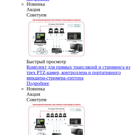
Новинка
Акция
Советуем
Быстрый просмотр
Комплект для прямых трансляций и стриминга из
трех PTZ-камер, контроллера и портативного
микшера-стримера-лэптопа
Подробнее
Новинка
Акция
Советуем