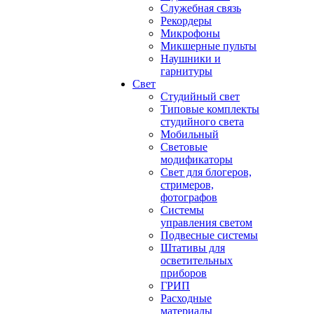
Служебная связь
Рекордеры
Микрофоны
Микшерные пульты
Наушники и
гарнитуры
Свет
Студийный свет
Типовые комплекты
студийного света
Мобильный
Световые
модификаторы
Свет для блогеров,
стримеров,
фотографов
Системы
управления светом
Подвесные системы
Штативы для
осветительных
приборов
ГРИП
Расходные
материалы