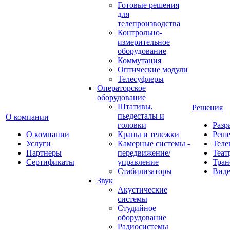
Готовые решения
для
телепроизводства
Контрольно-
измерительное
оборудование
Коммутация
Оптические модули
Телесуфлеры
Операторское
оборудование
Штативы,
Решения
пьедесталы и
О компании
головки
Разр
О компании
Краны и тележки
Реш
Услуги
Камерные системы -
Теле
Партнеры
передвижение/
Теат
Сертификаты
управление
Тран
Стабилизаторы
Виде
Звук
Акустические
системы
Студийное
оборудование
Радиосистемы