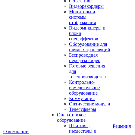
Объективы
Видеорекордеры
Мониторы и
системы
отображения
Видеомикшеры и
блоки
спецэффектов
Оборудование для
прямых трансляций
Беспроводная
передача видео
Готовые решения
для
телепроизводства
Контрольно-
измерительное
оборудование
Коммутация
Оптические модули
Телесуфлеры
Операторское
оборудование
Штативы,
Решения
пьедесталы и
О компании