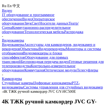
Ru
En
中文
Видео
IT оборудование и программное
обеспечение
Видео
Операторское
оборудование
Звук
Свет
Носители данных
Театр/
Сцена
Коммутационно-распределительное
оборудование
Технологическая мебель
Распродажа
-
Видеокамеры
Видеокамеры
Аксессуары для камкордеров, видеокамер и
рекордеров
Объективы
Видеорекордеры
Мониторы и системы
отображения
Видеомикшеры и блоки
спецэффектов
Оборудование для прямых
трансляций
Беспроводная передача видео
Готовые решения для
телепроизводства
Контрольно-измерительное
оборудование
Коммутация
Оптические модули
Телесуфлеры
-
Камкордеры
Студийные камеры
Цифровые кинокамеры
PTZ-
видеокамеры
Системы управления для студийных видеокамер
-
4К ТЖК ручной камкордер JVC GY-HC500E
4К ТЖК ручной камкордер JVC GY-