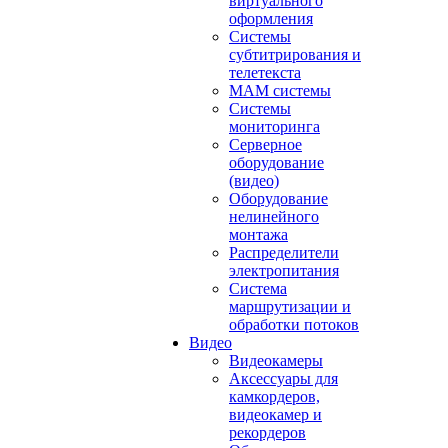
виртуального
оформления
Системы
субтитрирования и
телетекста
MAM системы
Системы
мониторинга
Серверное
оборудование
(видео)
Оборудование
нелинейного
монтажа
Распределители
электропитания
Система
маршрутизации и
обработки потоков
Видео
Видеокамеры
Аксессуары для
камкордеров,
видеокамер и
рекордеров