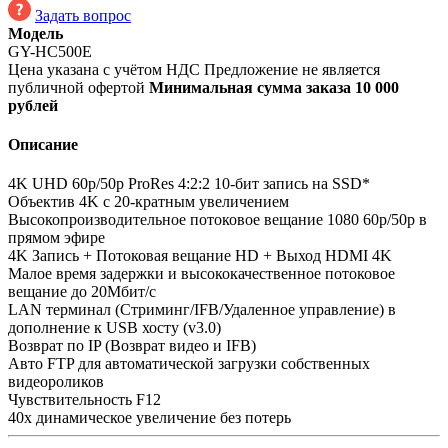
Задать вопрос
Модель
GY-HC500E
Цена указана с учётом НДС
Предложение не является
публичной офертой
Минимальная сумма заказа 10 000
рублей
Описание
4K UHD 60p/50p ProRes 4:2:2 10-бит запись на SSD*
Объектив 4K с 20-кратным увеличением
Высокопроизводительное потоковое вещание 1080 60p/50p в
прямом эфире
4K Запись + Потоковая вещание HD + Выход HDMI 4K
Малое время задержки и высококачественное потоковое
вещание до 20Мбит/с
LAN терминал (Стриминг/IFB/Удаленное управление) в
дополнение к USB хосту (v3.0)
Возврат по IP (Возврат видео и IFB)
Авто FTP для автоматической загрузки собственных
видеороликов
Чувствительность F12
40x динамическое увеличение без потерь