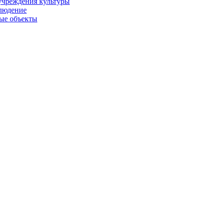
учреждения культуры
людение
ые объекты