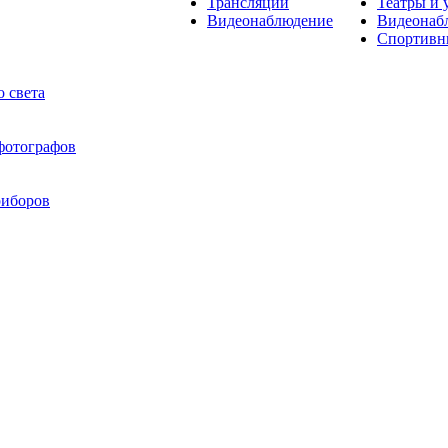
Трансляции
Театры и 
Видеонаблюдение
Видеонаб
Спортивн
 света
 фотографов
риборов