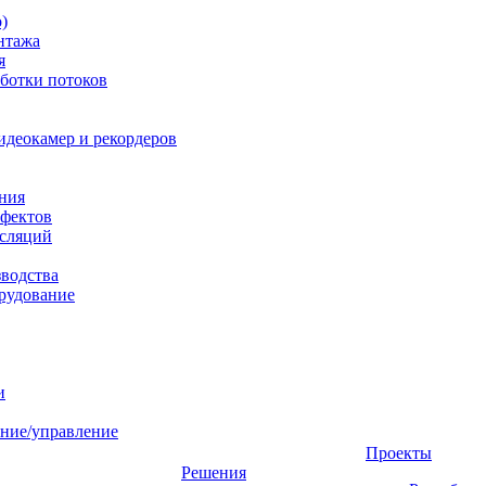
)
нтажа
я
ботки потоков
идеокамер и рекордеров
ния
фектов
нсляций
зводства
рудование
и
ние/управление
Проекты
Решения