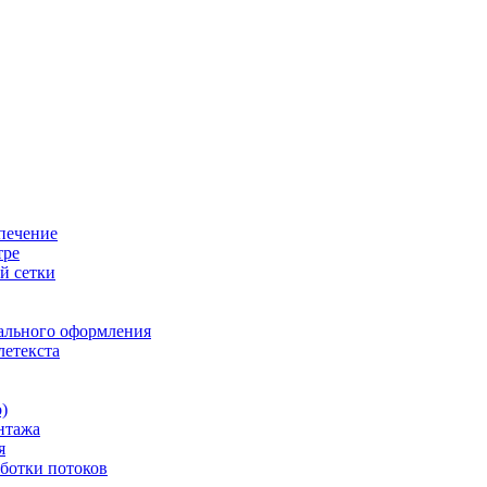
печение
тре
й сетки
ального оформления
летекста
)
нтажа
я
ботки потоков