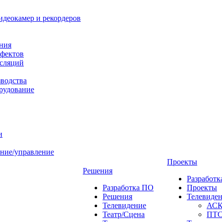
идеокамер и рекордеров
ния
фектов
нсляций
зводства
рудование
и
ние/управление
Проекты
Решения
Разработ
Разработка ПО
Проекты
Решения
Телевиде
Телевидение
АС
Театр/Сцена
ПТ