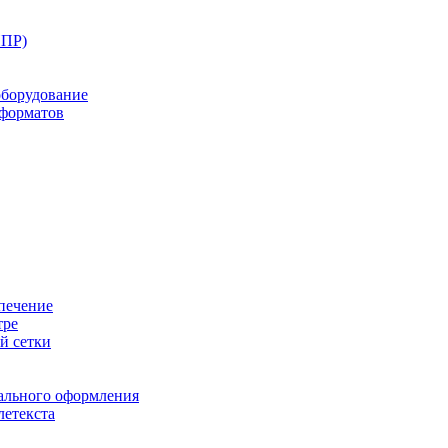
ППР)
оборудование
оформатов
печение
тре
й сетки
ального оформления
летекста