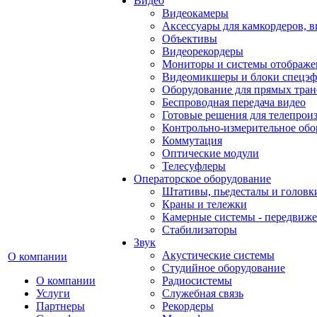
Видео
Видеокамеры
Аксессуары для камкордеров, в
Объективы
Видеорекордеры
Мониторы и системы отображе
Видеомикшеры и блоки спецэф
Оборудование для прямых тра
Беспроводная передача видео
Готовые решения для телепрои
Контрольно-измерительное обо
Коммутация
Оптические модули
Телесуфлеры
Операторское оборудование
Штативы, пьедесталы и головк
Краны и тележки
Камерные системы - передвиже
Стабилизаторы
Звук
Акустические системы
О компании
Студийное оборудование
О компании
Радиосистемы
Услуги
Служебная связь
Партнеры
Рекордеры