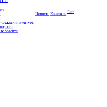
ка ПО
ние
Ещё
К
Новости
Контакты
С
учреждения культуры
людение
ые объекты