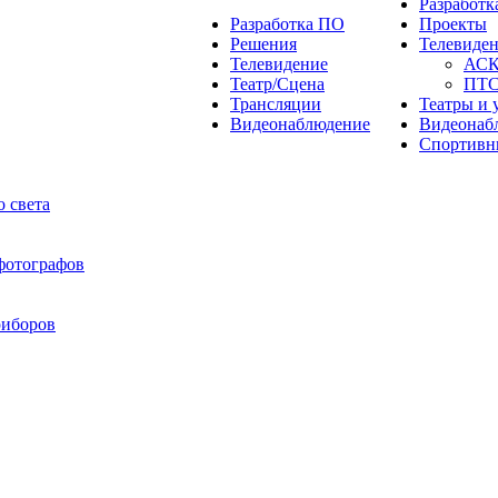
Разработ
Разработка ПО
Проекты
Решения
Телевиде
Телевидение
АС
Театр/Сцена
ПТ
Трансляции
Театры и 
Видеонаблюдение
Видеонаб
Спортивн
 света
 фотографов
риборов