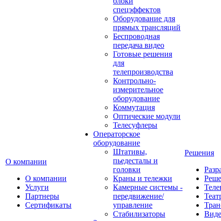
блоки
спецэффектов
Оборудование для
прямых трансляций
Беспроводная
передача видео
Готовые решения
для
телепроизводства
Контрольно-
измерительное
оборудование
Коммутация
Оптические модули
Телесуфлеры
Операторское
оборудование
Штативы,
Решения
пьедесталы и
О компании
головки
Разр
О компании
Краны и тележки
Реш
Услуги
Камерные системы -
Теле
Партнеры
передвижение/
Теат
Сертификаты
управление
Тран
Стабилизаторы
Виде