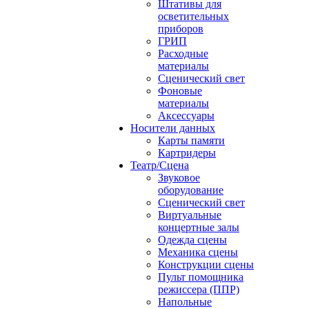
Штативы для
осветительных
приборов
ГРИП
Расходные
материалы
Сценический свет
Фоновые
материалы
Аксессуары
Носители данных
Карты памяти
Картридеры
Театр/Сцена
Звуковое
оборудование
Сценический свет
Виртуальные
концертные залы
Одежда сцены
Механика сцены
Конструкции сцены
Пульт помощника
режиссера (ППР)
Напольные