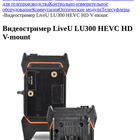
для телепроизводства
Контрольно-измерительное
оборудование
Коммутация
Оптические модули
Телесуфлеры
-
Видеостример LiveU LU300 НЕVC HD V-mount
Видеостример LiveU LU300 НЕVC HD
V-mount