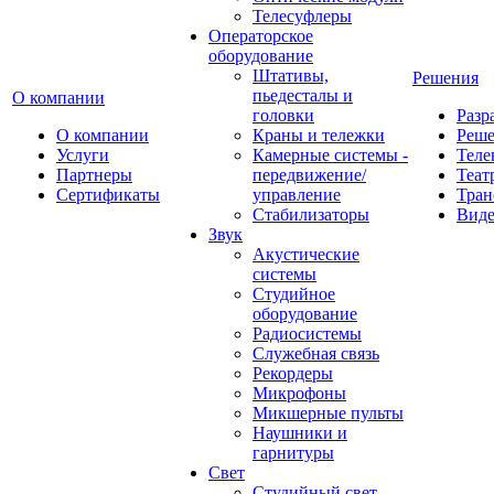
Телесуфлеры
Операторское
оборудование
Штативы,
Решения
пьедесталы и
О компании
головки
Разр
О компании
Краны и тележки
Реш
Услуги
Камерные системы -
Теле
Партнеры
передвижение/
Теат
Сертификаты
управление
Тран
Стабилизаторы
Виде
Звук
Акустические
системы
Студийное
оборудование
Радиосистемы
Служебная связь
Рекордеры
Микрофоны
Микшерные пульты
Наушники и
гарнитуры
Свет
Студийный свет