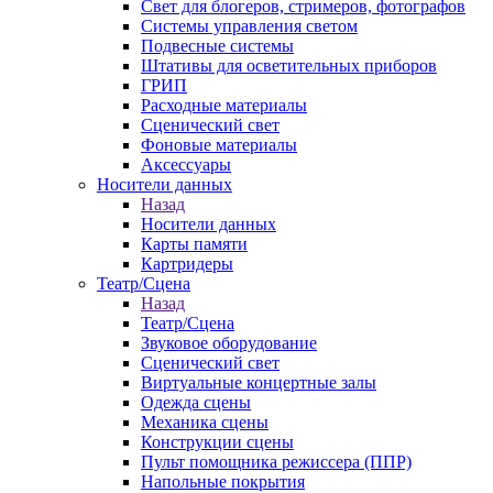
Свет для блогеров, стримеров, фотографов
Системы управления светом
Подвесные системы
Штативы для осветительных приборов
ГРИП
Расходные материалы
Сценический свет
Фоновые материалы
Аксессуары
Носители данных
Назад
Носители данных
Карты памяти
Картридеры
Театр/Сцена
Назад
Театр/Сцена
Звуковое оборудование
Сценический свет
Виртуальные концертные залы
Одежда сцены
Механика сцены
Конструкции сцены
Пульт помощника режиссера (ППР)
Напольные покрытия