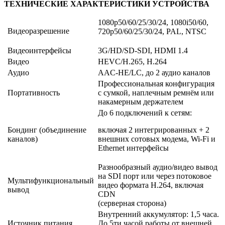
ТЕХНИЧЕСКИЕ ХАРАКТЕРИСТИКИ УСТРОЙСТВА
1080p50/60/25/30/24, 1080i50/60,
Видеоразрешение
720p50/60/25/30/24, PAL, NTSC
Видеоинтерфейсы
3G/HD/SD-SDI, HDMI 1.4
Видео
HEVC/H.265, H.264
Аудио
AAC-HE/LC, до 2 аудио каналов
Профессиональная конфигурация
Портативность
с сумкой, наплечным ремнём или
накамерным держателем
До 6 подключений к сетям:
Бондинг (объединение
включая 2 интегрированных + 2
каналов)
внешних сотовых модема, Wi-Fi и
Ethernet интерфейсы
Разнообразный аудио/видео вывод
на SDI порт или через потоковое
Мультифункциональный
видео формата H.264, включая
вывод
CDN
(серверная сторона)
Внутренний аккумулятор: 1,5 часа.
Источник питания
До 5ти часой работы от внешней