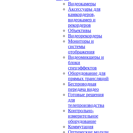
Видеокамеры
Аксессуары для
камкордеров,
видеокамер и
рекордеров
Объективы
Видеорекордеры
Мониторы и
системы
отображения
Видеомикшеры и
блоки
спецэффектов
Оборудование для
прямых трансляций
Беспроводная
передача видео
Готовые решения
для
телепроизводства
Контрольно-
измерительное
оборудование
Коммутация
Оптические модули