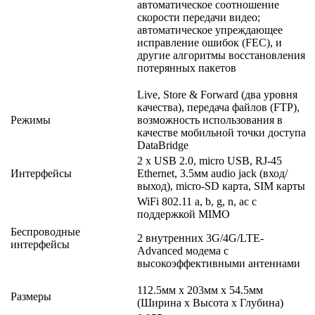
автоматическое соотношение
скорости передачи видео;
автоматическое упреждающее
исправление ошибок (FEC), и
другие алгоритмы восстановления
потерянных пакетов
Live, Store & Forward (два уровня
качества), передача файлов (FTP),
Режимы
возможность использования в
качестве мобильной точки доступа
DataBridge
2 x USB 2.0, micro USB, RJ-45
Интерфейсы
Ethernet, 3.5мм audio jack (вход/
выход), micro-SD карта, SIM карты
WiFi 802.11 a, b, g, n, ac с
поддержкой MIMO
Беспроводные
2 внутренних 3G/4G/LTE-
интерфейсы
Advanced модема с
высокоэффективными антеннами
112.5мм x 203мм x 54.5мм
Размеры
(Ширина x Высота x Глубина)