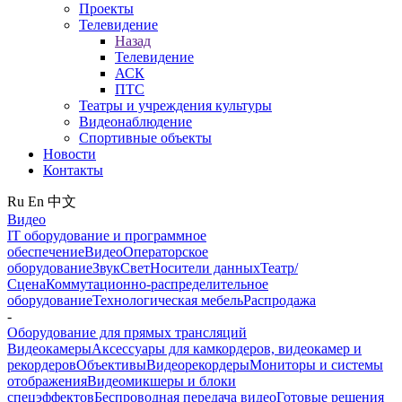
Проекты
Телевидение
Назад
Телевидение
АСК
ПТС
Театры и учреждения культуры
Видеонаблюдение
Спортивные объекты
Новости
Контакты
Ru
En
中文
Видео
IT оборудование и программное
обеспечение
Видео
Операторское
оборудование
Звук
Свет
Носители данных
Театр/
Сцена
Коммутационно-распределительное
оборудование
Технологическая мебель
Распродажа
-
Оборудование для прямых трансляций
Видеокамеры
Аксессуары для камкордеров, видеокамер и
рекордеров
Объективы
Видеорекордеры
Мониторы и системы
отображения
Видеомикшеры и блоки
спецэффектов
Беспроводная передача видео
Готовые решения