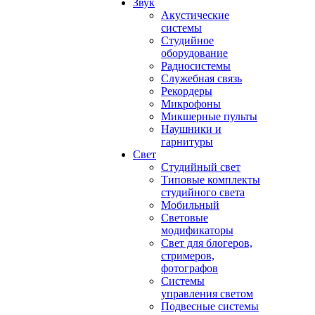
Звук
Акустические
системы
Студийное
оборудование
Радиосистемы
Служебная связь
Рекордеры
Микрофоны
Микшерные пульты
Наушники и
гарнитуры
Свет
Студийный свет
Типовые комплекты
студийного света
Мобильный
Световые
модификаторы
Свет для блогеров,
стримеров,
фотографов
Системы
управления светом
Подвесные системы