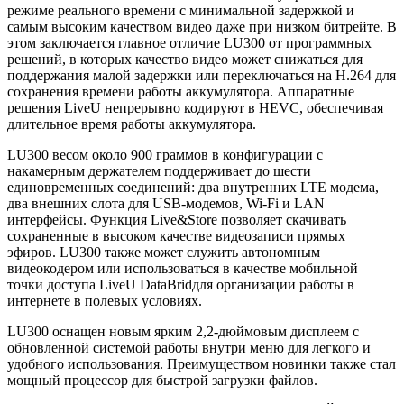
режиме реального времени с минимальной задержкой и
самым высоким качеством видео даже при низком битрейте. В
этом заключается главное отличие LU300 от программных
решений, в которых качество видео может снижаться для
поддержания малой задержки или переключаться на H.264 для
сохранения времени работы аккумулятора. Аппаратные
решения LiveU непрерывно кодируют в HEVC, обеспечивая
длительное время работы аккумулятора.
LU300 весом около 900 граммов в конфигурации с
накамерным держателем поддерживает до шести
единовременных соединений: два внутренних LTE модема,
два внешних слота для USB-модемов, Wi-Fi и LAN
интерфейсы. Функция Live&Store позволяет скачивать
сохраненные в высоком качестве видеозаписи прямых
эфиров. LU300 также может служить автономным
видеокодером или использоваться в качестве мобильной
точки доступа LiveU DataBridдля организации работы в
интернете в полевых условиях.
LU300 оснащен новым ярким 2,2-дюймовым дисплеем с
обновленной системой работы внутри меню для легкого и
удобного использования. Преимуществом новинки также стал
мощный процессор для быстрой загрузки файлов.