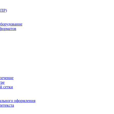
ППР)
оборудование
оформатов
печение
тре
й сетки
ального оформления
летекста