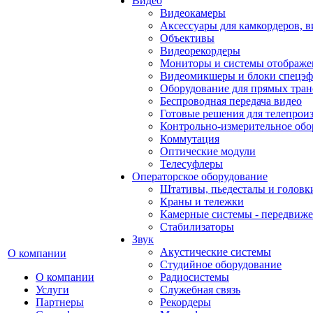
Видео
Видеокамеры
Аксессуары для камкордеров, в
Объективы
Видеорекордеры
Мониторы и системы отображе
Видеомикшеры и блоки спецэф
Оборудование для прямых тра
Беспроводная передача видео
Готовые решения для телепрои
Контрольно-измерительное обо
Коммутация
Оптические модули
Телесуфлеры
Операторское оборудование
Штативы, пьедесталы и головк
Краны и тележки
Камерные системы - передвиже
Стабилизаторы
Звук
Акустические системы
О компании
Студийное оборудование
О компании
Радиосистемы
Услуги
Служебная связь
Партнеры
Рекордеры