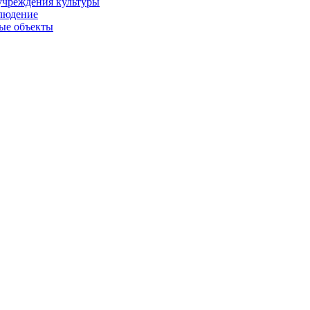
учреждения культуры
людение
ые объекты