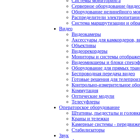
Системы мониторинга
Серверное оборудование (видео
Оборудование нелинейного мо
Распределители электропитани
Система маршрутизации и обра
Видео
Видеокамеры
Аксессуары для камкордеров, в
Объективы
Видеорекордеры
Мониторы и системы отображе
Видеомикшеры и блоки спецэф
Оборудование для прямых тра
Беспроводная передача видео
Готовые решения для телепрои
Контрольно-измерительное обо
Коммутация
Оптические модули
Телесуфлеры
Операторское оборудование
Штативы, пьедесталы и головк
Краны и тележки
Камерные системы - передвиже
Стабилизаторы
Звук