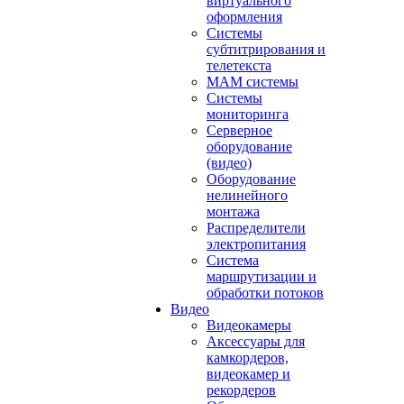
виртуального
оформления
Системы
субтитрирования и
телетекста
MAM системы
Системы
мониторинга
Серверное
оборудование
(видео)
Оборудование
нелинейного
монтажа
Распределители
электропитания
Система
маршрутизации и
обработки потоков
Видео
Видеокамеры
Аксессуары для
камкордеров,
видеокамер и
рекордеров