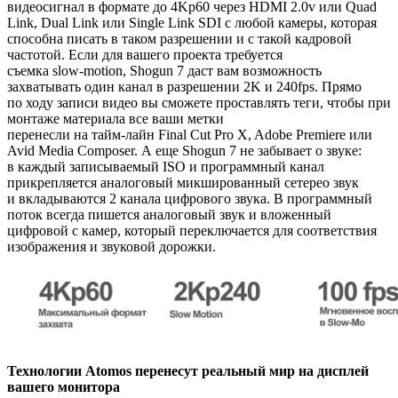
видеосигнал в формате до 4Kp60 через HDMI 2.0v или Quad
Link, Dual Link или Single Link SDI с любой камеры, которая
способна писать в таком разрешении и с такой кадровой
частотой. Если для вашего проекта требуется
съемка
slow-motion
, Shogun 7 даст вам возможность
захватывать один канал в разрешении 2K и 240fps. Прямо
по ходу записи видео вы сможете проставлять теги, чтобы при
монтаже материала все ваши метки
перенесли
на тайм-лайн
Final Cut Pro X, Adobe Premiere или
Avid Media Composer. А еще Shogun 7 не забывает о звуке:
в каждый записываемый ISO и программный канал
прикрепляется аналоговый микшированный сетерео звук
и вкладываются 2 канала цифрового звука. В программный
поток всегда пишется аналоговый звук и вложенный
цифровой с камер, который переключается для соответствия
изображения и звуковой дорожки.
Технологии Atomos перенесут реальный мир на дисплей
вашего монитора