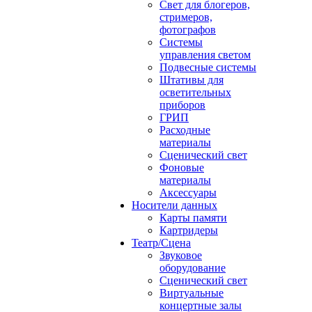
Свет для блогеров,
стримеров,
фотографов
Системы
управления светом
Подвесные системы
Штативы для
осветительных
приборов
ГРИП
Расходные
материалы
Сценический свет
Фоновые
материалы
Аксессуары
Носители данных
Карты памяти
Картридеры
Театр/Сцена
Звуковое
оборудование
Сценический свет
Виртуальные
концертные залы