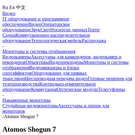
Ru
En
中文
Видео
IT оборудование и программное
обеспечение
Видео
Операторское
оборудование
Звук
Свет
Носители данных
Театр/
Сцена
Коммутационно-распределительное
оборудование
Технологическая мебель
Распродажа
-
Мониторы и системы отображения
Видеокамеры
Аксессуары для камкордеров, видеокамер и
рекордеров
Объективы
Видеорекордеры
Мониторы и системы
отображения
Видеомикшеры и блоки
спецэффектов
Оборудование для прямых
трансляций
Беспроводная передача видео
Готовые решения для
телепроизводства
Контрольно-измерительное
оборудование
Коммутация
Оптические модули
Телесуфлеры
-
Накамерные мониторы
Студийные видемониторы
Аксессуары и опции для
мониторов
-
Atomos Shogun 7
Atomos Shogun 7