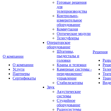
Готовые решения
для
телепроизводства
Контрольно-
измерительное
оборудование
Коммутация
Оптические модули
Телесуфлеры
Операторское
оборудование
Штативы,
Решения
пьедесталы и
О компании
головки
Разр
О компании
Краны и тележки
Реш
Услуги
Камерные системы -
Теле
Партнеры
передвижение/
Теат
Сертификаты
управление
Тран
Стабилизаторы
Виде
Звук
Акустические
системы
Студийное
оборудование
Радиосистемы