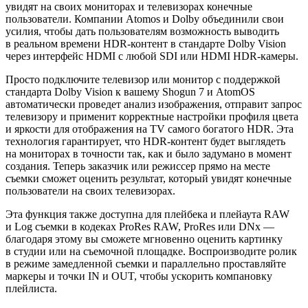
увидят на своих мониторах и телевизорах конечные
пользователи. Компании Atomos и Dolby объединили свои
усилия, чтобы дать пользователям возможность выводить
в реальном времени
HDR-контент
в стандарте Dolby Vision
через интерфейс HDMI с любой SDI или HDMI
HDR-камеры
.
Просто подключите телевизор или монитор с поддержкой
стандарта Dolby Vision к вашему Shogun 7 и AtomOS
автоматически проведет анализ изображения, отправит запрос
телевизору и применит корректные настройки профиля цвета
и яркости для отображения на TV самого богатого HDR. Эта
технология гарантирует, что
HDR-контент
будет выглядеть
на мониторах в точности так, как и было задумано в момент
создания. Теперь заказчик или режиссер прямо на месте
съемки сможет оценить результат, который увидят конечные
пользователи на своих телевизорах.
Эта функция также доступна для плейбека и плейаута RAW
и Log съемки в кодеках ProRes RAW, ProRes или DNx —
благодаря этому вы сможете мгновенно оценить картинку
в студии или на съемочной площадке. Воспроизводите ролик
в режиме замедленной съемки и параллельно проставляйте
маркеры и точки IN и OUT, чтобы ускорить компановку
плейлиста.