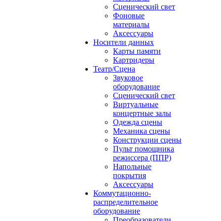
Сценический свет
Фоновые
материалы
Аксессуары
Носители данных
Карты памяти
Картридеры
Театр/Сцена
Звуковое
оборудование
Сценический свет
Виртуальные
концертные залы
Одежда сцены
Механика сцены
Конструкции сцены
Пульт помощника
режиссера (ППР)
Напольные
покрытия
Аксессуары
Коммутационно-
распределительное
оборудование
Преобразователи