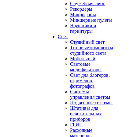
Служебная связь
Рекордеры
Микрофоны
Микшерные пульты
Наушники и
гарнитуры
Свет
Студийный свет
Типовые комплекты
студийного света
Мобильный
Световые
модификаторы
Свет для блогеров,
стримеров,
фотографов
Системы
управления светом
Подвесные системы
Штативы для
осветительных
приборов
ГРИП
Расходные
материалы