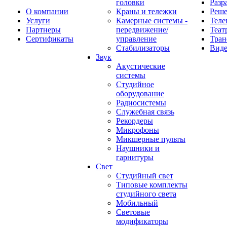
головки
Разр
О компании
Краны и тележки
Реш
Услуги
Камерные системы -
Теле
Партнеры
передвижение/
Теат
Сертификаты
управление
Тран
Стабилизаторы
Виде
Звук
Акустические
системы
Студийное
оборудование
Радиосистемы
Служебная связь
Рекордеры
Микрофоны
Микшерные пульты
Наушники и
гарнитуры
Свет
Студийный свет
Типовые комплекты
студийного света
Мобильный
Световые
модификаторы