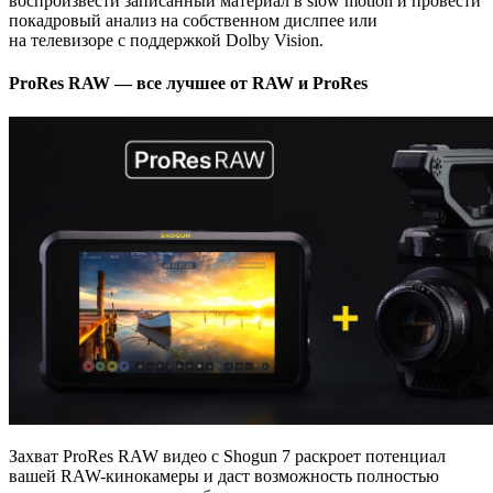
воспроизвести записанный материал в slow motion и провести
покадровый анализ на собственном дислпее или
на телевизоре с поддержкой Dolby Vision.
ProRes RAW — все лучшее от RAW и ProRes
Захват ProRes RAW видео с Shogun 7 раскроет потенциал
вашей
RAW-кинокамеры
и даст возможность полностью