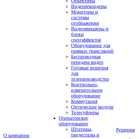
Объективы
Видеорекордеры
Мониторы и
системы
отображения
Видеомикшеры и
блоки
спецэффектов
Оборудование для
прямых трансляций
Беспроводная
передача видео
Готовые решения
для
телепроизводства
Контрольно-
измерительное
оборудование
Коммутация
Оптические модули
Телесуфлеры
Операторское
оборудование
Штативы,
Решения
пьедесталы и
О компании