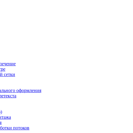
печение
тре
й сетки
ального оформления
летекста
)
нтажа
я
ботки потоков