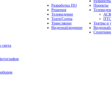
Разработ
Разработка ПО
Проекты
Решения
Телевиде
Телевидение
АС
Театр/Сцена
ПТ
Трансляции
Театры и 
Видеонаблюдение
Видеонаб
Спортивн
 света
 фотографов
риборов