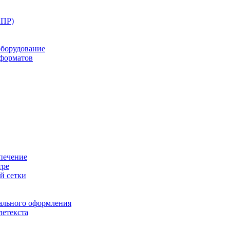
ППР)
оборудование
оформатов
печение
тре
й сетки
ального оформления
летекста