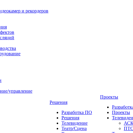
идеокамер и рекордеров
ния
фектов
нсляций
зводства
рудование
и
ние/управление
Проекты
Решения
Разработ
Разработка ПО
Проекты
Решения
Телевиде
Телевидение
АС
Театр/Сцена
ПТ