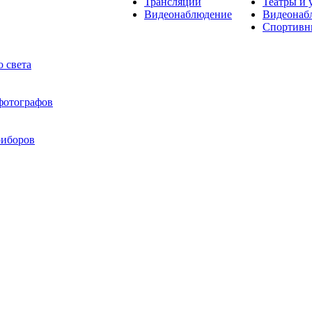
Трансляции
Театры и 
Видеонаблюдение
Видеонаб
Спортивн
 света
 фотографов
риборов