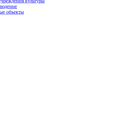
учреждения культуры
людение
ые объекты