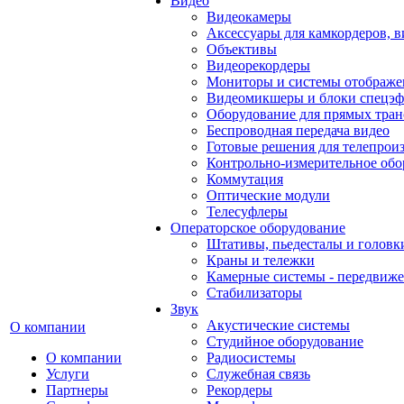
Видео
Видеокамеры
Аксессуары для камкордеров, в
Объективы
Видеорекордеры
Мониторы и системы отображе
Видеомикшеры и блоки спецэф
Оборудование для прямых тра
Беспроводная передача видео
Готовые решения для телепрои
Контрольно-измерительное обо
Коммутация
Оптические модули
Телесуфлеры
Операторское оборудование
Штативы, пьедесталы и головк
Краны и тележки
Камерные системы - передвиже
Стабилизаторы
Звук
Акустические системы
О компании
Студийное оборудование
О компании
Радиосистемы
Услуги
Служебная связь
Партнеры
Рекордеры