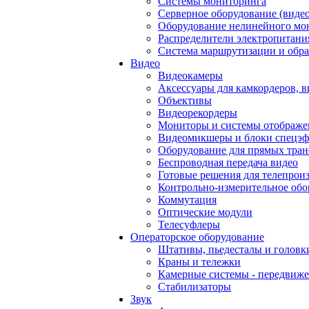
Системы мониторинга
Серверное оборудование (видео
Оборудование нелинейного мо
Распределители электропитани
Система маршрутизации и обра
Видео
Видеокамеры
Аксессуары для камкордеров, в
Объективы
Видеорекордеры
Мониторы и системы отображе
Видеомикшеры и блоки спецэф
Оборудование для прямых тра
Беспроводная передача видео
Готовые решения для телепрои
Контрольно-измерительное обо
Коммутация
Оптические модули
Телесуфлеры
Операторское оборудование
Штативы, пьедесталы и головк
Краны и тележки
Камерные системы - передвиже
Стабилизаторы
Звук