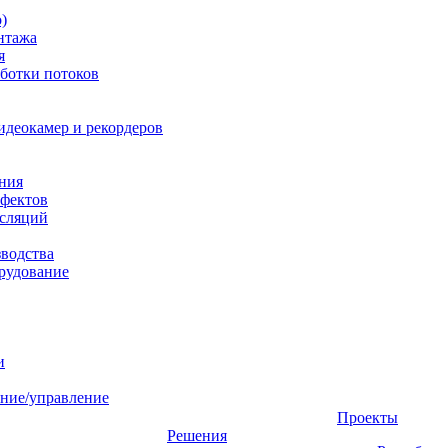
)
нтажа
я
ботки потоков
идеокамер и рекордеров
ния
фектов
нсляций
зводства
рудование
и
ние/управление
Проекты
Решения