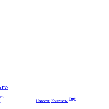
ка ПО
ние
Ещё
К
Новости
Контакты
С