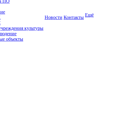
ка ПО
ние
Ещё
К
Новости
Контакты
С
учреждения культуры
людение
ые объекты