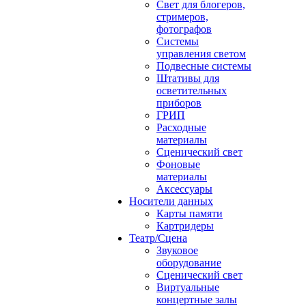
Свет для блогеров,
стримеров,
фотографов
Системы
управления светом
Подвесные системы
Штативы для
осветительных
приборов
ГРИП
Расходные
материалы
Сценический свет
Фоновые
материалы
Аксессуары
Носители данных
Карты памяти
Картридеры
Театр/Сцена
Звуковое
оборудование
Сценический свет
Виртуальные
концертные залы