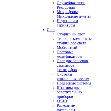
Служебная связь
Рекордеры
Микрофоны
Микшерные пульты
Наушники и
гарнитуры
Свет
Студийный свет
Типовые комплекты
студийного света
Мобильный
Световые
модификаторы
Свет для блогеров,
стримеров,
фотографов
Системы
управления светом
Подвесные системы
Штативы для
осветительных
приборов
ГРИП
Расходные
материалы