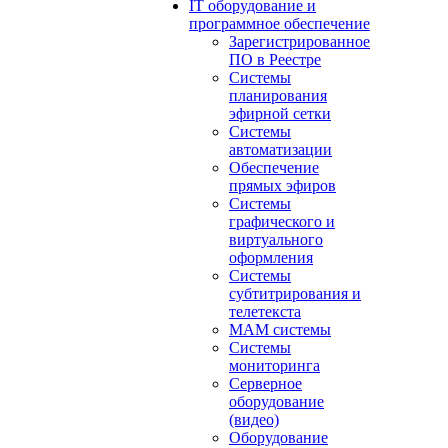
IT оборудование и
программное обеспечение
Зарегистрированное
ПО в Реестре
Системы
планирования
эфирной сетки
Системы
автоматизации
Обеспечение
прямых эфиров
Системы
графического и
виртуального
оформления
Системы
субтитрирования и
телетекста
MAM системы
Системы
мониторинга
Серверное
оборудование
(видео)
Оборудование