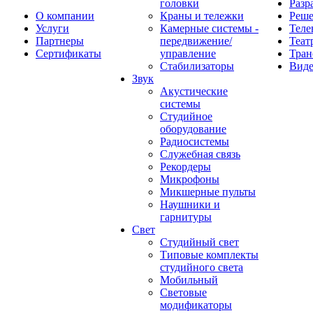
головки
Разр
О компании
Краны и тележки
Реш
Услуги
Камерные системы -
Теле
Партнеры
передвижение/
Теат
Сертификаты
управление
Тран
Стабилизаторы
Виде
Звук
Акустические
системы
Студийное
оборудование
Радиосистемы
Служебная связь
Рекордеры
Микрофоны
Микшерные пульты
Наушники и
гарнитуры
Свет
Студийный свет
Типовые комплекты
студийного света
Мобильный
Световые
модификаторы