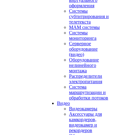
виртуального
оформления
Системы
субтитрирования и
телетекста
MAM системы
Системы
мониторинга
Серверное
оборудование
(видео)
Оборудование
нелинейного
монтажа
Распределители
электропитания
Система
маршрутизации и
обработки потоков
Видео
Видеокамеры
Аксессуары для
камкордеров,
видеокамер и
рекордеров