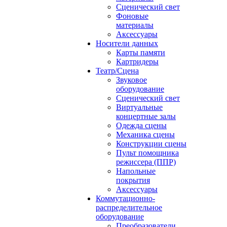
Сценический свет
Фоновые
материалы
Аксессуары
Носители данных
Карты памяти
Картридеры
Театр/Сцена
Звуковое
оборудование
Сценический свет
Виртуальные
концертные залы
Одежда сцены
Механика сцены
Конструкции сцены
Пульт помощника
режиссера (ППР)
Напольные
покрытия
Аксессуары
Коммутационно-
распределительное
оборудование
Преобразователи