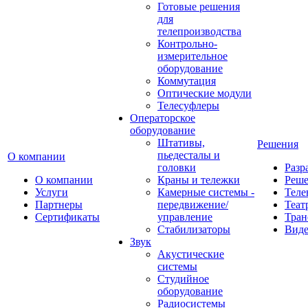
Готовые решения
для
телепроизводства
Контрольно-
измерительное
оборудование
Коммутация
Оптические модули
Телесуфлеры
Операторское
оборудование
Штативы,
Решения
пьедесталы и
О компании
головки
Разр
О компании
Краны и тележки
Реш
Услуги
Камерные системы -
Теле
Партнеры
передвижение/
Теат
Сертификаты
управление
Тран
Стабилизаторы
Виде
Звук
Акустические
системы
Студийное
оборудование
Радиосистемы