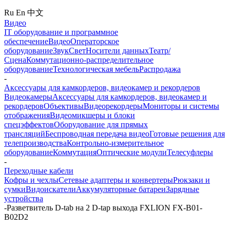
Ru
En
中文
Видео
IT оборудование и программное
обеспечение
Видео
Операторское
оборудование
Звук
Свет
Носители данных
Театр/
Сцена
Коммутационно-распределительное
оборудование
Технологическая мебель
Распродажа
-
Аксессуары для камкордеров, видеокамер и рекордеров
Видеокамеры
Аксессуары для камкордеров, видеокамер и
рекордеров
Объективы
Видеорекордеры
Мониторы и системы
отображения
Видеомикшеры и блоки
спецэффектов
Оборудование для прямых
трансляций
Беспроводная передача видео
Готовые решения для
телепроизводства
Контрольно-измерительное
оборудование
Коммутация
Оптические модули
Телесуфлеры
-
Переходные кабели
Кофры и чехлы
Сетевые адаптеры и конвертеры
Рюкзаки и
сумки
Видоискатели
Аккумуляторные батареи
Зарядные
устройства
-
Разветвитель D-tab на 2 D-tap выхода FXLION FX-B01-
B02D2