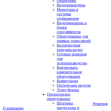
Объективы
Видеорекордеры
Мониторы и
системы
отображения
Видеомикшеры и
блоки
спецэффектов
Оборудование для
прямых трансляций
Беспроводная
передача видео
Готовые решения
для
телепроизводства
Контрольно-
измерительное
оборудование
Коммутация
Оптические модули
Телесуфлеры
Операторское
оборудование
Штативы,
Решения
пьедесталы и
О компании