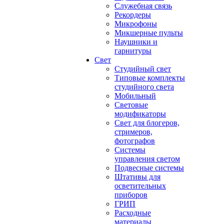
Служебная связь
Рекордеры
Микрофоны
Микшерные пульты
Наушники и
гарнитуры
Свет
Студийный свет
Типовые комплекты
студийного света
Мобильный
Световые
модификаторы
Свет для блогеров,
стримеров,
фотографов
Системы
управления светом
Подвесные системы
Штативы для
осветительных
приборов
ГРИП
Расходные
материалы