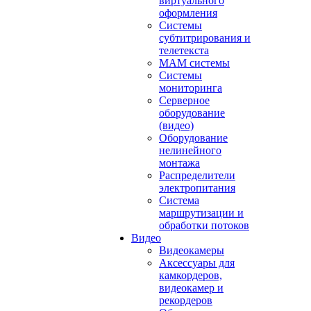
виртуального
оформления
Системы
субтитрирования и
телетекста
MAM системы
Системы
мониторинга
Серверное
оборудование
(видео)
Оборудование
нелинейного
монтажа
Распределители
электропитания
Система
маршрутизации и
обработки потоков
Видео
Видеокамеры
Аксессуары для
камкордеров,
видеокамер и
рекордеров