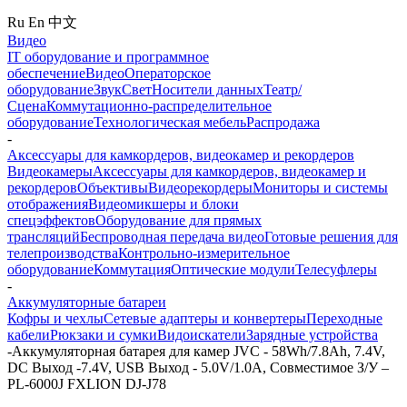
Ru
En
中文
Видео
IT оборудование и программное
обеспечение
Видео
Операторское
оборудование
Звук
Свет
Носители данных
Театр/
Сцена
Коммутационно-распределительное
оборудование
Технологическая мебель
Распродажа
-
Аксессуары для камкордеров, видеокамер и рекордеров
Видеокамеры
Аксессуары для камкордеров, видеокамер и
рекордеров
Объективы
Видеорекордеры
Мониторы и системы
отображения
Видеомикшеры и блоки
спецэффектов
Оборудование для прямых
трансляций
Беспроводная передача видео
Готовые решения для
телепроизводства
Контрольно-измерительное
оборудование
Коммутация
Оптические модули
Телесуфлеры
-
Аккумуляторные батареи
Кофры и чехлы
Сетевые адаптеры и конвертеры
Переходные
кабели
Рюкзаки и сумки
Видоискатели
Зарядные устройства
-
Аккумуляторная батарея для камер JVC - 58Wh/7.8Ah, 7.4V,
DC Выход -7.4V, USB Выход - 5.0V/1.0A, Совместимое З/У –
PL-6000J FXLION DJ-J78