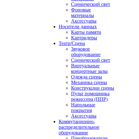
Сценический свет
Фоновые
материалы
Аксессуары
Носители данных
Карты памяти
Картридеры
Театр/Сцена
Звуковое
оборудование
Сценический свет
Виртуальные
концертные залы
Одежда сцены
Механика сцены
Конструкции сцены
Пульт помощника
режиссера (ППР)
Напольные
покрытия
Аксессуары
Коммутационно-
распределительное
оборудование
Преобразователи