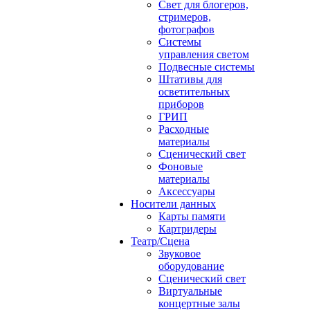
Свет для блогеров,
стримеров,
фотографов
Системы
управления светом
Подвесные системы
Штативы для
осветительных
приборов
ГРИП
Расходные
материалы
Сценический свет
Фоновые
материалы
Аксессуары
Носители данных
Карты памяти
Картридеры
Театр/Сцена
Звуковое
оборудование
Сценический свет
Виртуальные
концертные залы