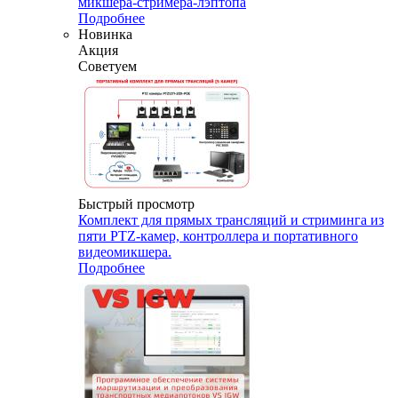
микшера-стримера-лэптопа
Подробнее
Новинка
Акция
Советуем
Быстрый просмотр
Комплект для прямых трансляций и стриминга из
пяти PTZ-камер, контроллера и портативного
видеомикшера.
Подробнее