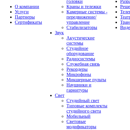
головки
Разр
О компании
Краны и тележки
Реш
Услуги
Камерные системы -
Теле
Партнеры
передвижение/
Теат
Сертификаты
управление
Тран
Стабилизаторы
Виде
Звук
Акустические
системы
Студийное
оборудование
Радиосистемы
Служебная связь
Рекордеры
Микрофоны
Микшерные пульты
Наушники и
гарнитуры
Свет
Студийный свет
Типовые комплекты
студийного света
Мобильный
Световые
модификаторы