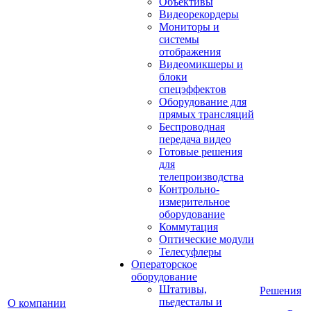
Объективы
Видеорекордеры
Мониторы и
системы
отображения
Видеомикшеры и
блоки
спецэффектов
Оборудование для
прямых трансляций
Беспроводная
передача видео
Готовые решения
для
телепроизводства
Контрольно-
измерительное
оборудование
Коммутация
Оптические модули
Телесуфлеры
Операторское
оборудование
Штативы,
Решения
пьедесталы и
О компании