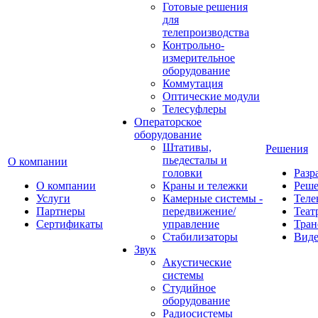
Готовые решения
для
телепроизводства
Контрольно-
измерительное
оборудование
Коммутация
Оптические модули
Телесуфлеры
Операторское
оборудование
Штативы,
Решения
пьедесталы и
О компании
головки
Разр
О компании
Краны и тележки
Реш
Услуги
Камерные системы -
Теле
Партнеры
передвижение/
Теат
Сертификаты
управление
Тран
Стабилизаторы
Виде
Звук
Акустические
системы
Студийное
оборудование
Радиосистемы