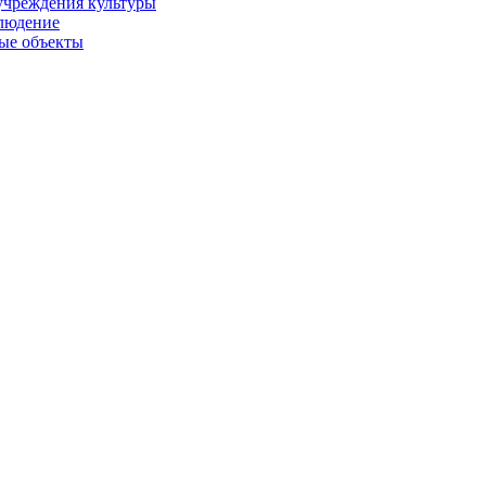
учреждения культуры
людение
ые объекты