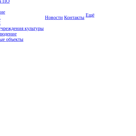
ка ПО
ние
Ещё
К
Новости
Контакты
С
учреждения культуры
людение
ые объекты