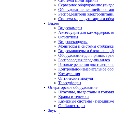
Системы мониторинга
Серверное оборудование (видео
Оборудование нелинейного мо
Распределители электропитани
Система маршрутизации и обра
Видео
Видеокамеры
Аксессуары для камкордеров, в
Объективы
Видеорекордеры
Мониторы и системы отображе
Видеомикшеры и блоки спецэф
Оборудование для прямых тра
Беспроводная передача видео
Готовые решения для телепрои
Контрольно-измерительное обо
Коммутация
Оптические модули
Телесуфлеры
Операторское оборудование
Штативы, пьедесталы и головк
Краны и тележки
Камерные системы - передвиже
Стабилизаторы
Звук