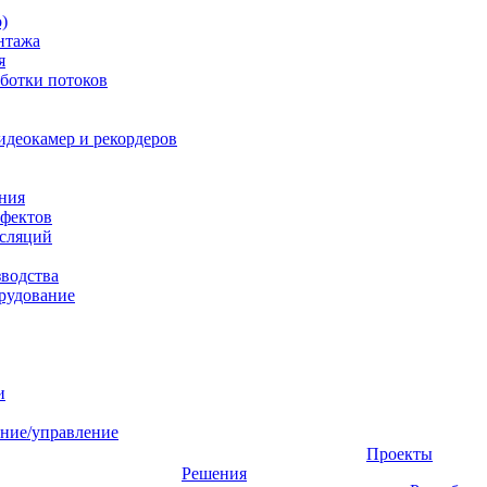
)
нтажа
я
ботки потоков
идеокамер и рекордеров
ния
фектов
нсляций
зводства
рудование
и
ние/управление
Проекты
Решения