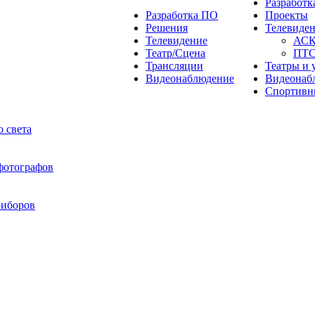
Разработ
Разработка ПО
Проекты
Решения
Телевиде
Телевидение
АС
Театр/Сцена
ПТ
Трансляции
Театры и 
Видеонаблюдение
Видеонаб
Спортивн
 света
 фотографов
риборов