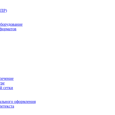
ППР)
оборудование
оформатов
печение
тре
й сетки
ального оформления
летекста