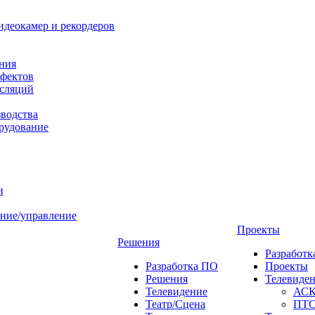
идеокамер и рекордеров
ния
фектов
нсляций
зводства
рудование
и
ние/управление
Проекты
Решения
Разработ
Разработка ПО
Проекты
Решения
Телевиде
Телевидение
АС
Театр/Сцена
ПТ