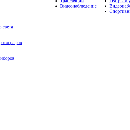
Трансляции
Театры и 
Видеонаблюдение
Видеонаб
Спортивн
 света
 фотографов
риборов