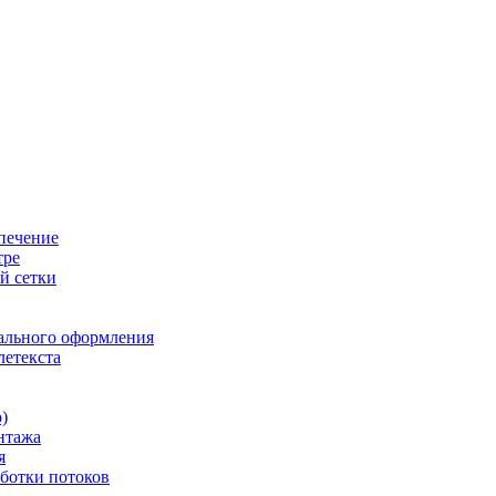
печение
тре
й сетки
ального оформления
летекста
)
нтажа
я
ботки потоков