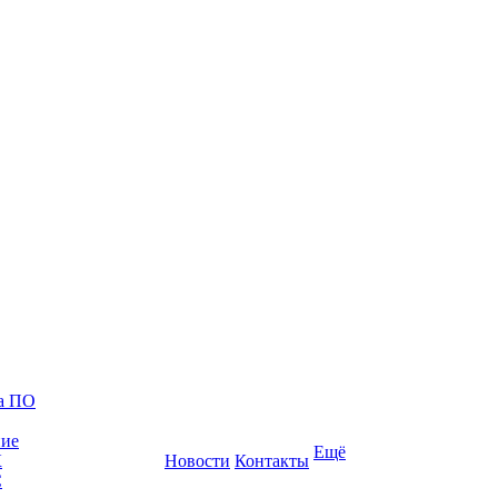
ка ПО
ние
Ещё
К
Новости
Контакты
С