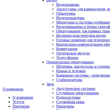
Видео
Видеокамеры
Аксессуары для камкордеров, в
Объективы
Видеорекордеры
Мониторы и системы отображе
Видеомикшеры и блоки спецэф
Оборудование для прямых тра
Беспроводная передача видео
Готовые решения для телепрои
Контрольно-измерительное обо
Коммутация
Оптические модули
Телесуфлеры
Операторское оборудование
Штативы, пьедесталы и головк
Краны и тележки
Камерные системы - передвиже
Стабилизаторы
Звук
Акустические системы
О компании
Студийное оборудование
О компании
Радиосистемы
Услуги
Служебная связь
Партнеры
Рекордеры