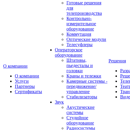
Готовые решения
для
телепроизводства
Контрольно-
измерительное
оборудование
Коммутация
Оптические модули
Телесуфлеры
Операторское
оборудование
Штативы,
Решения
пьедесталы и
О компании
головки
Разр
О компании
Краны и тележки
Реш
Услуги
Камерные системы -
Теле
Партнеры
передвижение/
Теат
Сертификаты
управление
Тран
Стабилизаторы
Виде
Звук
Акустические
системы
Студийное
оборудование
Радиосистемы