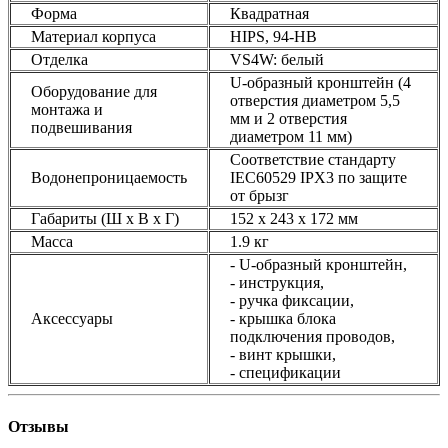
Форма
Квадратная
Материал корпуса
HIPS, 94-HB
Отделка
VS4W: белый
U-образный кронштейн (4
Оборудование для
отверстия диаметром 5,5
монтажа и
мм и 2 отверстия
подвешивания
диаметром 11 мм)
Соответствие стандарту
Водонепроницаемость
IEC60529 IPX3 по защите
от брызг
Габариты (Ш х В х Г)
152 х 243 х 172 мм
Масса
1.9 кг
- U-образный кронштейн,
- инструкция,
- ручка фиксации,
Аксессуары
- крышка блока
подключения проводов,
- винт крышки,
- спецификации
Отзывы