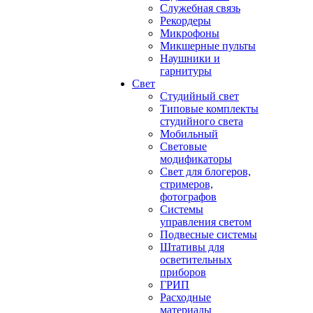
Служебная связь
Рекордеры
Микрофоны
Микшерные пульты
Наушники и
гарнитуры
Свет
Студийный свет
Типовые комплекты
студийного света
Мобильный
Световые
модификаторы
Свет для блогеров,
стримеров,
фотографов
Системы
управления светом
Подвесные системы
Штативы для
осветительных
приборов
ГРИП
Расходные
материалы