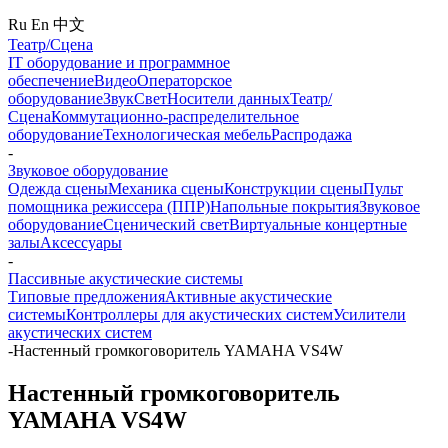
Ru
En
中文
Театр/Сцена
IT оборудование и программное
обеспечение
Видео
Операторское
оборудование
Звук
Свет
Носители данных
Театр/
Сцена
Коммутационно-распределительное
оборудование
Технологическая мебель
Распродажа
-
Звуковое оборудование
Одежда сцены
Механика сцены
Конструкции сцены
Пульт
помощника режиссера (ППР)
Напольные покрытия
Звуковое
оборудование
Сценический свет
Виртуальные концертные
залы
Аксессуары
-
Пассивные акустические системы
Типовые предложения
Активные акустические
системы
Контроллеры для акустических систем
Усилители
акустических систем
-
Настенный громкоговоритель YAMAHA VS4W
Настенный громкоговоритель
YAMAHA VS4W