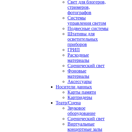
Свет для блогеров,
стримеров,
фотографов
Системы
управления светом
Подвесные системы
Штативы для
осветительных
приборов
ГРИП
Расходные
материалы
Сценический свет
Фоновые
материалы
Аксессуары
Носители данных
Карты памяти
Картридеры
Театр/Сцена
Звуковое
оборудование
Сценический свет
Виртуальные
концертные залы