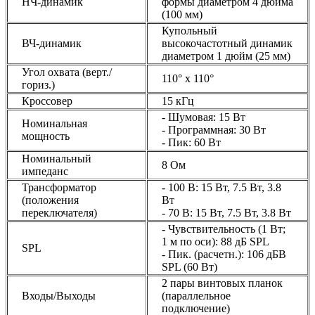
НЧ-динамик
формы диаметром 4 дюйма
(100 мм)
Купольный
ВЧ-динамик
высокочастотный динамик
диаметром 1 дюйм (25 мм)
Угол охвата (верт./
110° x 110°
гориз.)
Кроссовер
15 кГц
- Шумовая: 15 Вт
Номинальная
- Программная: 30 Вт
мощность
- Пик: 60 Вт
Номинальный
8 Ом
импеданс
Трансформатор
- 100 В: 15 Вт, 7.5 Вт, 3.8
(положения
Вт
переключателя)
- 70 В: 15 Вт, 7.5 Вт, 3.8 Вт
- Чувствительность (1 Вт;
1 м по оси): 88 дБ SPL
SPL
- Пик. (расчетн.): 106 дБB
SPL (60 Вт)
2 пары винтовых планок
Входы/Выходы
(параллельное
подключение)