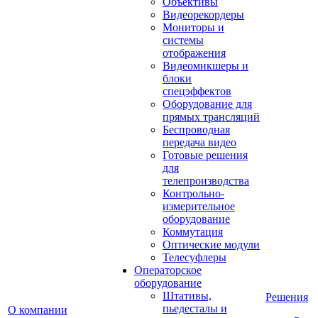
Объективы
Видеорекордеры
Мониторы и
системы
отображения
Видеомикшеры и
блоки
спецэффектов
Оборудование для
прямых трансляций
Беспроводная
передача видео
Готовые решения
для
телепроизводства
Контрольно-
измерительное
оборудование
Коммутация
Оптические модули
Телесуфлеры
Операторское
оборудование
Штативы,
Решения
пьедесталы и
О компании