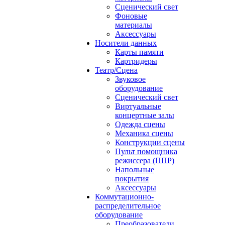
Сценический свет
Фоновые
материалы
Аксессуары
Носители данных
Карты памяти
Картридеры
Театр/Сцена
Звуковое
оборудование
Сценический свет
Виртуальные
концертные залы
Одежда сцены
Механика сцены
Конструкции сцены
Пульт помощника
режиссера (ППР)
Напольные
покрытия
Аксессуары
Коммутационно-
распределительное
оборудование
Преобразователи