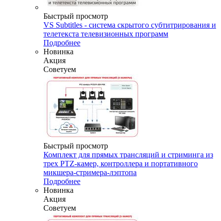
Быстрый просмотр
VS Subtitles - система скрытого субтитрирования и
телетекста телевизионных программ
Подробнее
Новинка
Акция
Советуем
Быстрый просмотр
Комплект для прямых трансляций и стриминга из
трех PTZ-камер, контроллера и портативного
микшера-стримера-лэптопа
Подробнее
Новинка
Акция
Советуем