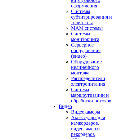
виртуального
оформления
Системы
субтитрирования и
телетекста
MAM системы
Системы
мониторинга
Серверное
оборудование
(видео)
Оборудование
нелинейного
монтажа
Распределители
электропитания
Система
маршрутизации и
обработки потоков
Видео
Видеокамеры
Аксессуары для
камкордеров,
видеокамер и
рекордеров