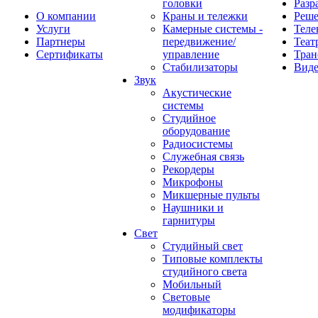
головки
Разр
О компании
Краны и тележки
Реш
Услуги
Камерные системы -
Теле
Партнеры
передвижение/
Теат
Сертификаты
управление
Тран
Стабилизаторы
Виде
Звук
Акустические
системы
Студийное
оборудование
Радиосистемы
Служебная связь
Рекордеры
Микрофоны
Микшерные пульты
Наушники и
гарнитуры
Свет
Студийный свет
Типовые комплекты
студийного света
Мобильный
Световые
модификаторы