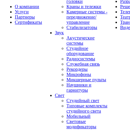
головки
Разр
О компании
Краны и тележки
Реш
Услуги
Камерные системы -
Теле
Партнеры
передвижение/
Теат
Сертификаты
управление
Тран
Стабилизаторы
Виде
Звук
Акустические
системы
Студийное
оборудование
Радиосистемы
Служебная связь
Рекордеры
Микрофоны
Микшерные пульты
Наушники и
гарнитуры
Свет
Студийный свет
Типовые комплекты
студийного света
Мобильный
Световые
модификаторы