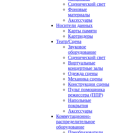
Сценический свет
Фоновые
материалы
Аксессуары
Носители данных
Карты памяти
Картридеры
Театр/Сцена
Звуковое
оборудование
Сценический свет
Виртуальные
концертные залы
Одежда сцены
Механика сцены
Конструкции сцены
Пульт помощника
режиссера (ППР)
Напольные
покрытия
Аксессуары
Коммутационно-
распределительное
оборудование
Преобразователи