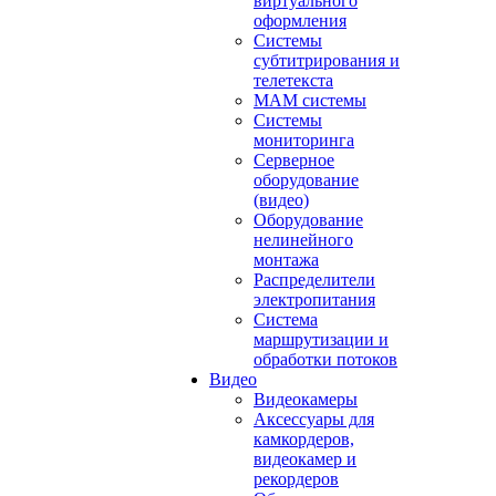
виртуального
оформления
Системы
субтитрирования и
телетекста
MAM системы
Системы
мониторинга
Серверное
оборудование
(видео)
Оборудование
нелинейного
монтажа
Распределители
электропитания
Система
маршрутизации и
обработки потоков
Видео
Видеокамеры
Аксессуары для
камкордеров,
видеокамер и
рекордеров