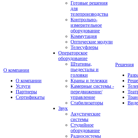
Готовые решения
для
телепроизводства
Контрольно-
измерительное
оборудование
Коммутация
Оптические модули
Телесуфлеры
Операторское
оборудование
Штативы,
Решения
пьедесталы и
О компании
головки
Разр
О компании
Краны и тележки
Реш
Услуги
Камерные системы -
Теле
Партнеры
передвижение/
Теат
Сертификаты
управление
Тран
Стабилизаторы
Виде
Звук
Акустические
системы
Студийное
оборудование
Радиосистемы