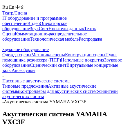
Ru
En
中文
Театр/Сцена
IT оборудование и программное
обеспечение
Видео
Операторское
оборудование
Звук
Свет
Носители данных
Театр/
Сцена
Коммутационно-распределительное
оборудование
Технологическая мебель
Распродажа
-
Звуковое оборудование
Одежда сцены
Механика сцены
Конструкции сцены
Пульт
помощника режиссера (ППР)
Напольные покрытия
Звуковое
оборудование
Сценический свет
Виртуальные концертные
залы
Аксессуары
-
Пассивные акустические системы
Типовые предложения
Активные акустические
системы
Контроллеры для акустических систем
Усилители
акустических систем
-
Акустическая система YAMAHA VXC3F
Акустическая система YAMAHA
VXC3F