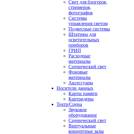
Свет для блогеров,
стримеров,
фотографов
Системы
управления светом
Подвесные системы
Штативы для
осветительных
приборов
ГРИП
Расходные
материалы
Сценический свет
Фоновые
материалы
Аксессуары
Носители данных
Карты памяти
Картридеры
Театр/Сцена
Звуковое
оборудование
Сценический свет
Виртуальные
концертные залы