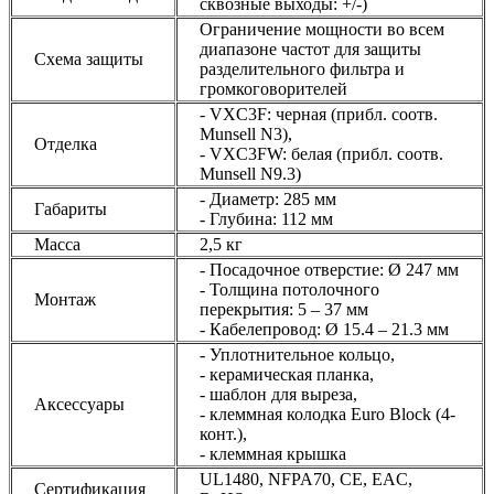
сквозные выходы: +/-)
Ограничение мощности во всем
диапазоне частот для защиты
Схема защиты
разделительного фильтра и
громкоговорителей
- VXC3F: черная (прибл. соотв.
Munsell N3),
Отделка
- VXC3FW: белая (прибл. соотв.
Munsell N9.3)
- Диаметр: 285 мм
Габариты
- Глубина: 112 мм
Масса
2,5 кг
- Посадочное отверстие: Ø 247 мм
- Толщина потолочного
Монтаж
перекрытия: 5 – 37 мм
- Кабелепровод: Ø 15.4 – 21.3 мм
- Уплотнительное кольцо,
- керамическая планка,
- шаблон для выреза,
Аксессуары
- клеммная колодка Euro Block (4-
конт.),
- клеммная крышка
UL1480, NFPA70, CE, EAC,
Сертификация