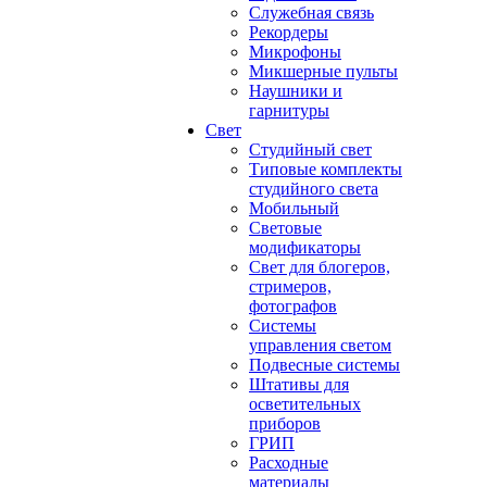
Служебная связь
Рекордеры
Микрофоны
Микшерные пульты
Наушники и
гарнитуры
Свет
Студийный свет
Типовые комплекты
студийного света
Мобильный
Световые
модификаторы
Свет для блогеров,
стримеров,
фотографов
Системы
управления светом
Подвесные системы
Штативы для
осветительных
приборов
ГРИП
Расходные
материалы