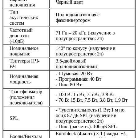
Черный цвет
исполнения
Тип
Полнодиапазонная с
акустических
фазоинвертором
систем
Частотный
71 Гц – 20 кГц (излучение в
диапазон
полупространство: 2π)
(-10дБ)
Номинальное
140° по конусу (излучение в
покрытие
полупространство: 2π)
Твиттеры НЧ-
3.5-дюймовый
ВЧ
полнодиапазонный
- Шумовая: 20 Вт
Номинальная
- Программная: 40 Вт
мощность
- Пик: 80 Вт
Трансформатор
- 100 В: 15 Вт, 7.5 Вт, 3.8 Вт
(положения
- 70 В: 15 Вт, 7.5 Вт, 3.8 Вт, 1.9 Вт
переключателя)
- Чувствительность (1 Вт; 1 м по
оси): 87 дБ SPL (излучение в
SPL
полупространство: 2π)
- Пик. (расчетн.): 106 дБ SPL
Euroblock (4-конт.) × 1 (входы: +/-,
Входы/Выходы