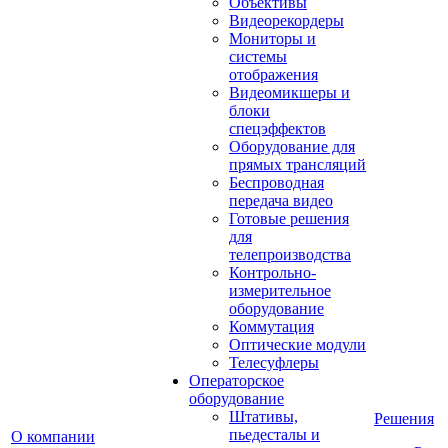
Объективы
Видеорекордеры
Мониторы и
системы
отображения
Видеомикшеры и
блоки
спецэффектов
Оборудование для
прямых трансляций
Беспроводная
передача видео
Готовые решения
для
телепроизводства
Контрольно-
измерительное
оборудование
Коммутация
Оптические модули
Телесуфлеры
Операторское
оборудование
Штативы,
Решения
пьедесталы и
О компании