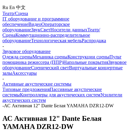
Ru
En
中文
Театр/Сцена
IT оборудование и программное
обеспечение
Видео
Операторское
оборудование
Звук
Свет
Носители данных
Театр/
Сцена
Коммутационно-распределительное
оборудование
Технологическая мебель
Распродажа
-
Звуковое оборудование
Одежда сцены
Механика сцены
Конструкции сцены
Пульт
помощника режиссера (ППР)
Напольные покрытия
Звуковое
оборудование
Сценический свет
Виртуальные концертные
залы
Аксессуары
-
Активные акустические системы
Типовые предложения
Пассивные акустические
системы
Контроллеры для акустических систем
Усилители
акустических систем
-
АС Активная 12" Dante Белая YAMAHA DZR12-DW
АС Активная 12" Dante Белая
YAMAHA DZR12-DW