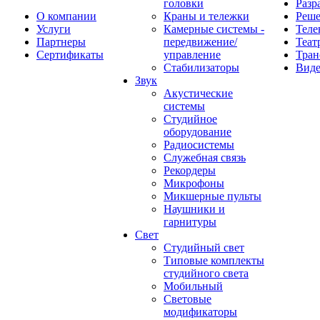
головки
Разр
О компании
Краны и тележки
Реш
Услуги
Камерные системы -
Теле
Партнеры
передвижение/
Теат
Сертификаты
управление
Тран
Стабилизаторы
Виде
Звук
Акустические
системы
Студийное
оборудование
Радиосистемы
Служебная связь
Рекордеры
Микрофоны
Микшерные пульты
Наушники и
гарнитуры
Свет
Студийный свет
Типовые комплекты
студийного света
Мобильный
Световые
модификаторы