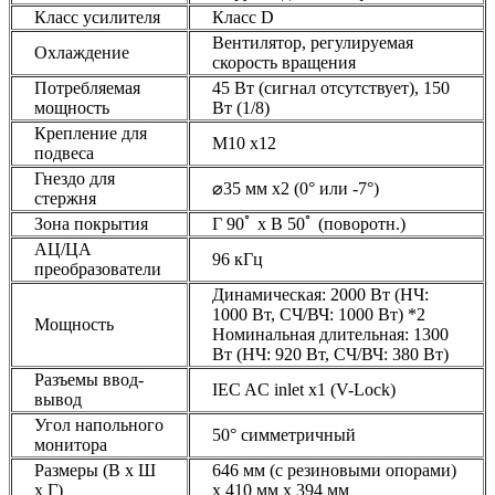
Класс усилителя
Класс D
Вентилятор, регулируемая
Охлаждение
скорость вращения
Потребляемая
45 Вт (сигнал отсутствует), 150
мощность
Вт (1/8)
Крепление для
M10 x12
подвеса
Гнездо для
⌀35 мм x2 (0° или -7°)
стержня
Зона покрытия
Г 90ﾟ x В 50ﾟ (поворотн.)
АЦ/ЦА
96 кГц
преобразователи
Динамическая: 2000 Вт (НЧ:
1000 Вт, СЧ/ВЧ: 1000 Вт) *2
Мощность
Номинальная длительная: 1300
Вт (НЧ: 920 Вт, СЧ/ВЧ: 380 Вт)
Разъемы ввод-
IEC AC inlet x1 (V-Lock)
вывод
Угол напольного
50° симметричный
монитора
Размеры (В х Ш
646 мм (с резиновыми опорами)
х Г)
х 410 мм х 394 мм