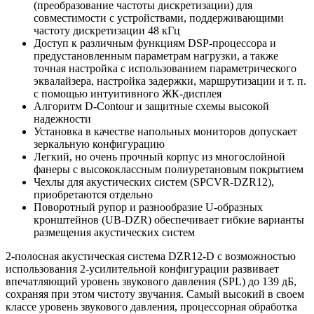
(преобразование частоты дискретизации) для
совместимости с устройствами, поддерживающими
частоту дискретизации 48 кГц
Доступ к различным функциям DSP-процессора и
предустановленным параметрам нагрузки, а также
точная настройка с использованием параметрического
эквалайзера, настройка задержки, маршрутизации и т. п.
с помощью интуитивного ЖК-дисплея
Алгоритм D-Contour и защитные схемы высокой
надежности
Установка в качестве напольных мониторов допускает
зеркальную конфигурацию
Легкий, но очень прочный корпус из многослойной
фанеры с высококлассным полиуретановым покрытием
Чехлы для акустических систем (SPCVR-DZR12),
приобретаются отдельно
Поворотный рупор и разнообразие U-образных
кронштейнов (UB-DZR) обеспечивает гибкие варианты
размещения акустических систем
2-полосная акустическая система DZR12-D с возможностью
использования 2-усилительной конфигурации развивает
впечатляющий уровень звукового давления (SPL) до 139 дБ,
сохраняя при этом чистоту звучания. Самый высокий в своем
классе уровень звукового давления, процессорная обработка