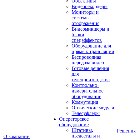
Объективы
Видеорекордеры
Мониторы и
системы
отображения
Видеомикшеры и
блоки
спецэффектов
Оборудование для
прямых трансляций
Беспроводная
передача видео
Готовые решения
для
телепроизводства
Контрольно-
измерительное
оборудование
Коммутация
Оптические модули
Телесуфлеры
Операторское
оборудование
Штативы,
Решения
пьедесталы и
О компании