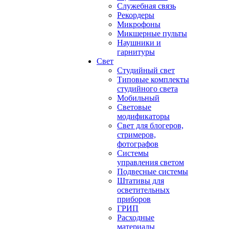
Служебная связь
Рекордеры
Микрофоны
Микшерные пульты
Наушники и
гарнитуры
Свет
Студийный свет
Типовые комплекты
студийного света
Мобильный
Световые
модификаторы
Свет для блогеров,
стримеров,
фотографов
Системы
управления светом
Подвесные системы
Штативы для
осветительных
приборов
ГРИП
Расходные
материалы