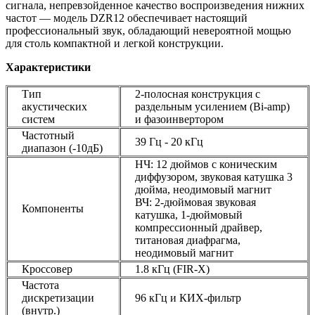
сигнала, непревзойденное качество воспроизведения нижних
частот — модель DZR12 обеспечивает настоящий
профессиональный звук, обладающий невероятной мощью
для столь компактной и легкой конструкции.
Характеристики
Тип
2-полосная конструкция с
акустических
раздельным усилением (Bi-amp)
систем
и фазоинвертором
Частотный
39 Гц - 20 кГц
диапазон (-10дБ)
НЧ: 12 дюймов с коническим
диффузором, звуковая катушка 3
дюйма, неодимовый магнит
ВЧ: 2-дюймовая звуковая
Компоненты
катушка, 1-дюймовый
компрессионный драйвер,
титановая диафрагма,
неодимовый магнит
Кроссовер
1.8 кГц (FIR-X)
Частота
дискретизации
96 кГц и КИХ-фильтр
(внутр.)