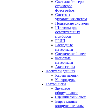
Свет для блогеров,
стримеров,
фотографов
Системы
управления светом
Подвесные системы
Штативы для
осветительных
приборов
ГРИП
Расходные
материалы
Сценический свет
Фоновые
материалы
Аксессуары
Носители данных
Карты памяти
Картридеры
Театр/Сцена
Звуковое
оборудование
Сценический свет
Виртуальные
концертные залы