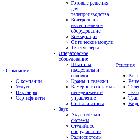
Готовые решения
для
телепроизводства
Контрольно-
измерительное
оборудование
Коммутация
Оптические модули
Телесуфлеры
Операторское
оборудование
Штативы,
Решения
пьедесталы и
О компании
головки
Разр
О компании
Краны и тележки
Реш
Услуги
Камерные системы -
Теле
Партнеры
передвижение/
Теат
Сертификаты
управление
Тран
Стабилизаторы
Виде
Звук
Акустические
системы
Студийное
оборудование
Радиосистемы