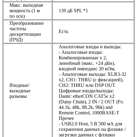
Макс. выходная
мощность (1 м
139 дБ SPL *1
по оси)
Преобразование
частоты
Есть
дискретизации
(ПЧД)
Аналоговые входы и выходы:
- Аналоговые входы:
Комбинированные х 2,
линейный (макс. +24 дБн),
входной импеданс 20 кОм,
- Аналоговые выходы: XLR3-32
x2, CH1: THRU (с фиксацией),
Входные/
CH2: THRU или DSP OUT
выходные
Цифровые входы/выходы:
разъемы
Dante: etherCON CAT5e x2
(Daisy Chain), 2 IN / 2 OUT (Fs:
44.1k, 48k, 88.2k, 96k) and
Remote Control, 1000BASE-T
Прочее
- USB2.0 Host, 5 В 500 мА для
сохранения данных на флэшке /
загрузки данных с флэшки