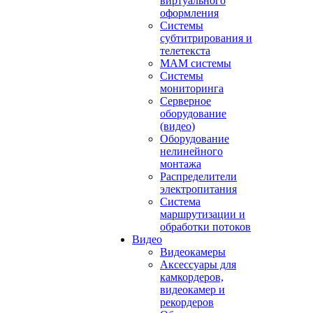
виртуального
оформления
Системы
субтитрирования и
телетекста
MAM системы
Системы
мониторинга
Серверное
оборудование
(видео)
Оборудование
нелинейного
монтажа
Распределители
электропитания
Система
маршрутизации и
обработки потоков
Видео
Видеокамеры
Аксессуары для
камкордеров,
видеокамер и
рекордеров