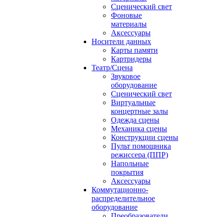
Сценический свет
Фоновые
материалы
Аксессуары
Носители данных
Карты памяти
Картридеры
Театр/Сцена
Звуковое
оборудование
Сценический свет
Виртуальные
концертные залы
Одежда сцены
Механика сцены
Конструкции сцены
Пульт помощника
режиссера (ППР)
Напольные
покрытия
Аксессуары
Коммутационно-
распределительное
оборудование
Преобразователи