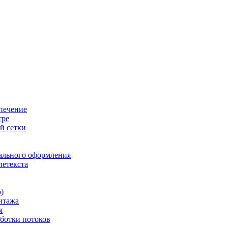
печение
тре
й сетки
ального оформления
летекста
)
нтажа
я
ботки потоков