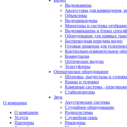
Видео
Видеокамеры
Аксессуары для камкордеров, в
Объективы
Видеорекордеры
Мониторы и системы отображе
Видеомикшеры и блоки спецэф
Оборудование для прямых тра
Беспроводная передача видео
Готовые решения для телепрои
Контрольно-измерительное обо
Коммутация
Оптические модули
Телесуфлеры
Операторское оборудование
Штативы, пьедесталы и головк
Краны и тележки
Камерные системы - передвиже
Стабилизаторы
Звук
Акустические системы
О компании
Студийное оборудование
О компании
Радиосистемы
Услуги
Служебная связь
Партнеры
Рекордеры