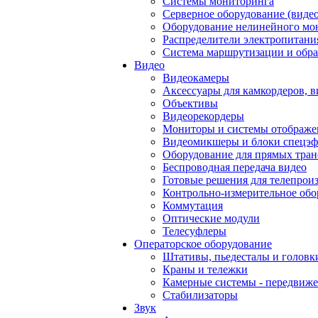
Системы мониторинга
Серверное оборудование (видео
Оборудование нелинейного мо
Распределители электропитани
Система маршрутизации и обра
Видео
Видеокамеры
Аксессуары для камкордеров, в
Объективы
Видеорекордеры
Мониторы и системы отображе
Видеомикшеры и блоки спецэф
Оборудование для прямых тра
Беспроводная передача видео
Готовые решения для телепрои
Контрольно-измерительное обо
Коммутация
Оптические модули
Телесуфлеры
Операторское оборудование
Штативы, пьедесталы и головк
Краны и тележки
Камерные системы - передвиже
Стабилизаторы
Звук