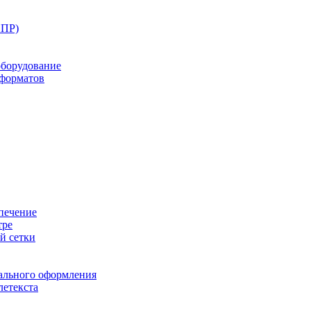
ППР)
оборудование
оформатов
печение
тре
й сетки
ального оформления
летекста