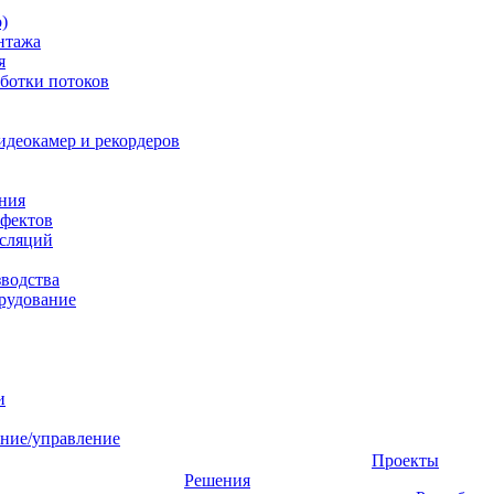
)
нтажа
я
ботки потоков
идеокамер и рекордеров
ния
фектов
нсляций
зводства
рудование
и
ние/управление
Проекты
Решения