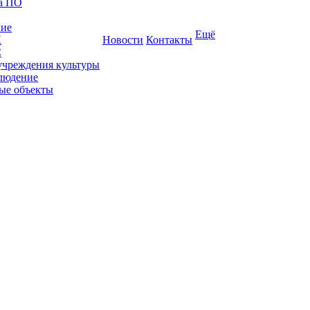
ка ПО
ние
Ещё
К
Новости
Контакты
С
учреждения культуры
людение
ые объекты