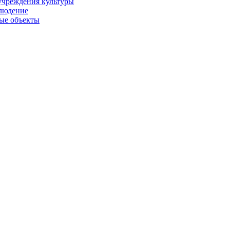
учреждения культуры
людение
ые объекты