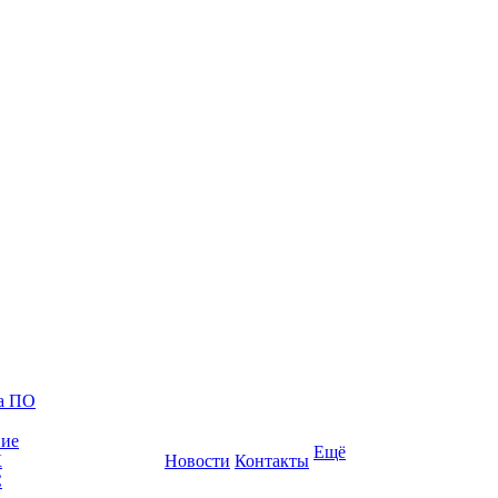
ка ПО
ние
Ещё
К
Новости
Контакты
С