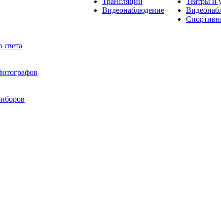
Трансляции
Театры и 
Видеонаблюдение
Видеонаб
Спортивн
 света
 фотографов
риборов