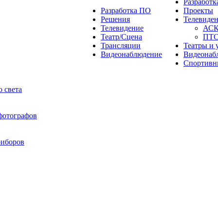
Разработ
Разработка ПО
Проекты
Решения
Телевиде
Телевидение
АС
Театр/Сцена
ПТ
Трансляции
Театры и 
Видеонаблюдение
Видеонаб
Спортивн
 света
 фотографов
риборов