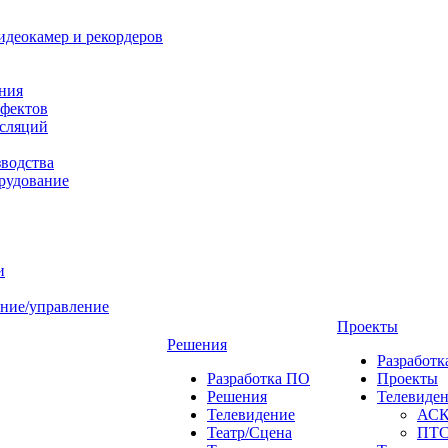
идеокамер и рекордеров
ния
фектов
нсляций
зводства
рудование
и
ние/управление
Проекты
Решения
Разработ
Разработка ПО
Проекты
Решения
Телевиде
Телевидение
АС
Театр/Сцена
ПТ