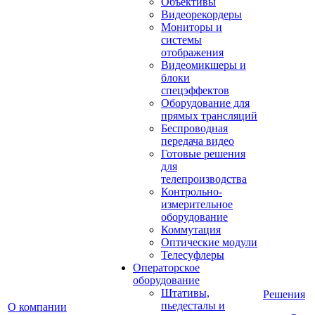
Объективы
Видеорекордеры
Мониторы и
системы
отображения
Видеомикшеры и
блоки
спецэффектов
Оборудование для
прямых трансляций
Беспроводная
передача видео
Готовые решения
для
телепроизводства
Контрольно-
измерительное
оборудование
Коммутация
Оптические модули
Телесуфлеры
Операторское
оборудование
Штативы,
Решения
пьедесталы и
О компании