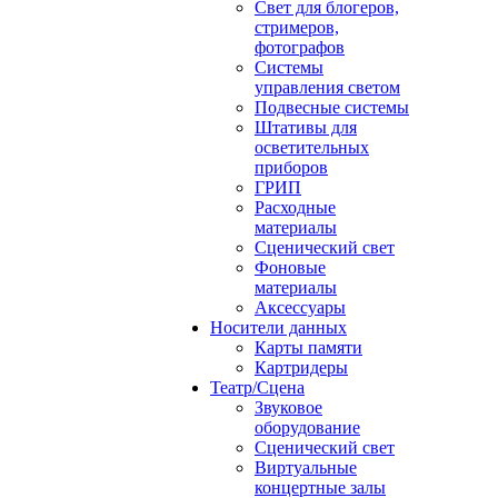
Свет для блогеров,
стримеров,
фотографов
Системы
управления светом
Подвесные системы
Штативы для
осветительных
приборов
ГРИП
Расходные
материалы
Сценический свет
Фоновые
материалы
Аксессуары
Носители данных
Карты памяти
Картридеры
Театр/Сцена
Звуковое
оборудование
Сценический свет
Виртуальные
концертные залы