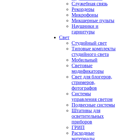
Служебная связь
Рекордеры
Микрофоны
Микшерные пульты
Наушники и
гарнитуры
Свет
Студийный свет
Типовые комплекты
студийного света
Мобильный
Световые
модификаторы
Свет для блогеров,
стримеров,
фотографов
Системы
управления светом
Подвесные системы
Штативы для
осветительных
приборов
ГРИП
Расходные
материалы