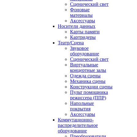
Сценический свет
Фоновые
материалы
Аксессуары
Носители данных
Карты памяти
Картридеры
Театр/Сцена
Звуковое
оборудование
Сценический свет
Виртуальные
концертные залы
Одежда сцены
Механика сцены
Конструкции сцены
Пульт помощника
режиссера (ППР)
Напольные
покрытия
Аксессуары
Коммутационно-
распределительное
оборудование
Преобразователи