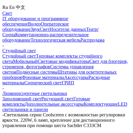
Ru
En
中文
Свет
IT оборудование и программное
обеспечение
Видео
Операторское
оборудование
Звук
Свет
Носители данных
Театр/
Сцена
Коммутационно-распределительное
оборудование
Технологическая мебель
Распродажа
-
Студийный свет
Студийный свет
Типовые комплекты студийного
света
Мобильный
Световые модификаторы
Свет для блогеров,
стримеров, фотографов
Системы управления
светом
Подвесные системы
Штативы для осветительных
приборов
Фоновые материалы
Аксессуары
Расходные
материалы
Сценический свет
ГРИП
-
Люминисцентные светильники
Заполняющий свет
Рисующий свет
Готовые
комплекты
Дополнительные аксессуары
Комплектующие
LED
светильники и панели
-
Светильник серии Coolscreen с возможностью регулировки
яркости. 220W, 6 ламп, крепление для дистанционного
управления при помощи шеста Sachtler C333CM