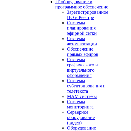
IT оборудование и
программное обеспечение
Зарегистрированное
ПО в Реестре
Системы
планирования
эфирной сетки
Системы
автоматизации
Обеспечение
прямых эфиров
Системы
графического и
виртуального
оформления
Системы
субтитрирования и
телетекста
MAM системы
Системы
мониторинга
Серверное
оборудование
(видео)
Оборудование