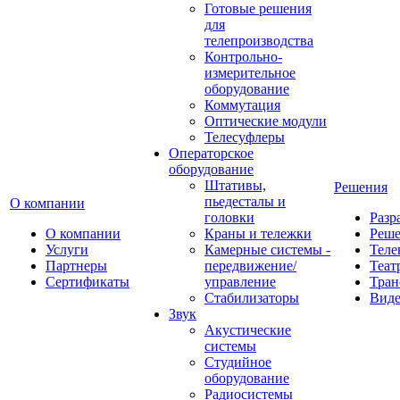
Готовые решения
для
телепроизводства
Контрольно-
измерительное
оборудование
Коммутация
Оптические модули
Телесуфлеры
Операторское
оборудование
Штативы,
Решения
пьедесталы и
О компании
головки
Разр
О компании
Краны и тележки
Реш
Услуги
Камерные системы -
Теле
Партнеры
передвижение/
Теат
Сертификаты
управление
Тран
Стабилизаторы
Виде
Звук
Акустические
системы
Студийное
оборудование
Радиосистемы