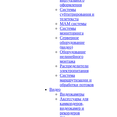
виртуального
оформления
Системы
субтитрирования и
телетекста
MAM системы
Системы
мониторинга
Серверное
оборудование
(видео)
Оборудование
нелинейного
монтажа
Распределители
электропитания
Система
маршрутизации и
обработки потоков
Видео
Видеокамеры
Аксессуары для
камкордеров,
видеокамер и
рекордеров