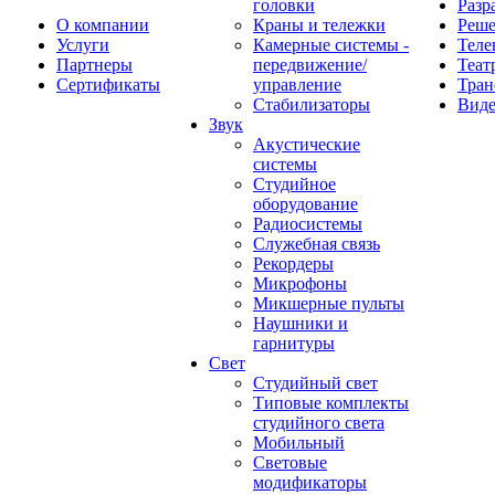
головки
Разр
О компании
Краны и тележки
Реш
Услуги
Камерные системы -
Теле
Партнеры
передвижение/
Теат
Сертификаты
управление
Тран
Стабилизаторы
Виде
Звук
Акустические
системы
Студийное
оборудование
Радиосистемы
Служебная связь
Рекордеры
Микрофоны
Микшерные пульты
Наушники и
гарнитуры
Свет
Студийный свет
Типовые комплекты
студийного света
Мобильный
Световые
модификаторы