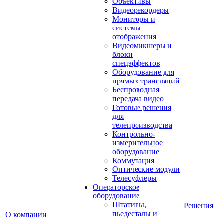
Объективы
Видеорекордеры
Мониторы и
системы
отображения
Видеомикшеры и
блоки
спецэффектов
Оборудование для
прямых трансляций
Беспроводная
передача видео
Готовые решения
для
телепроизводства
Контрольно-
измерительное
оборудование
Коммутация
Оптические модули
Телесуфлеры
Операторское
оборудование
Штативы,
Решения
пьедесталы и
О компании