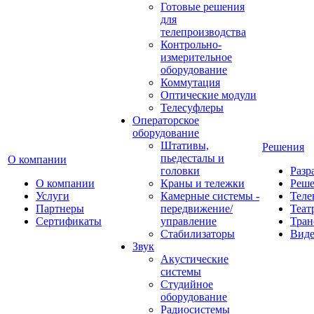
Готовые решения
для
телепроизводства
Контрольно-
измерительное
оборудование
Коммутация
Оптические модули
Телесуфлеры
Операторское
оборудование
Штативы,
Решения
пьедесталы и
О компании
головки
Разр
О компании
Краны и тележки
Реш
Услуги
Камерные системы -
Теле
Партнеры
передвижение/
Теат
Сертификаты
управление
Тран
Стабилизаторы
Виде
Звук
Акустические
системы
Студийное
оборудование
Радиосистемы