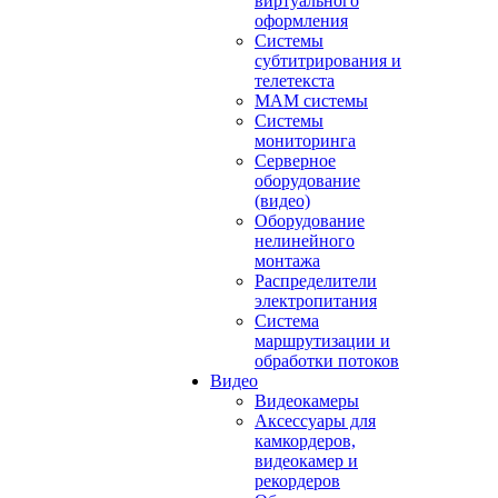
виртуального
оформления
Системы
субтитрирования и
телетекста
MAM системы
Системы
мониторинга
Серверное
оборудование
(видео)
Оборудование
нелинейного
монтажа
Распределители
электропитания
Система
маршрутизации и
обработки потоков
Видео
Видеокамеры
Аксессуары для
камкордеров,
видеокамер и
рекордеров