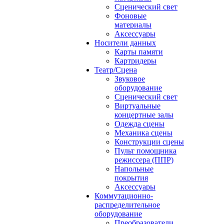
Сценический свет
Фоновые
материалы
Аксессуары
Носители данных
Карты памяти
Картридеры
Театр/Сцена
Звуковое
оборудование
Сценический свет
Виртуальные
концертные залы
Одежда сцены
Механика сцены
Конструкции сцены
Пульт помощника
режиссера (ППР)
Напольные
покрытия
Аксессуары
Коммутационно-
распределительное
оборудование
Преобразователи