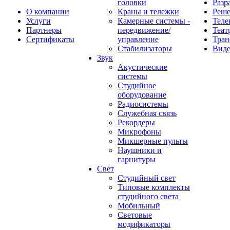
головки
Разр
О компании
Краны и тележки
Реш
Услуги
Камерные системы -
Теле
Партнеры
передвижение/
Теат
Сертификаты
управление
Тран
Стабилизаторы
Виде
Звук
Акустические
системы
Студийное
оборудование
Радиосистемы
Служебная связь
Рекордеры
Микрофоны
Микшерные пульты
Наушники и
гарнитуры
Свет
Студийный свет
Типовые комплекты
студийного света
Мобильный
Световые
модификаторы