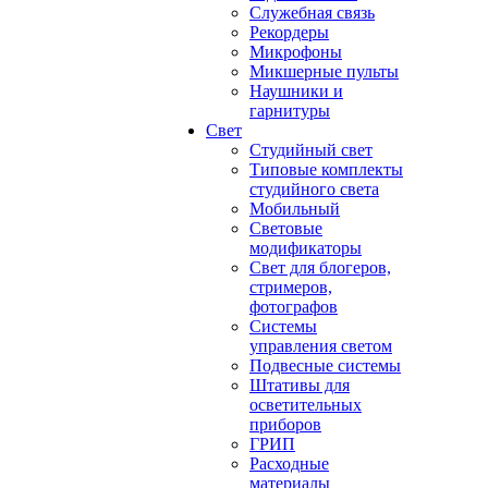
Служебная связь
Рекордеры
Микрофоны
Микшерные пульты
Наушники и
гарнитуры
Свет
Студийный свет
Типовые комплекты
студийного света
Мобильный
Световые
модификаторы
Свет для блогеров,
стримеров,
фотографов
Системы
управления светом
Подвесные системы
Штативы для
осветительных
приборов
ГРИП
Расходные
материалы