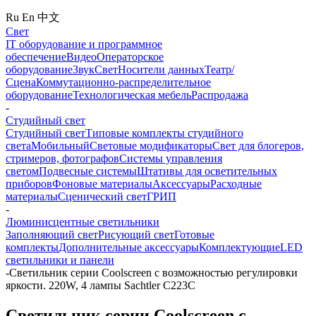
Ru
En
中文
Свет
IT оборудование и программное
обеспечение
Видео
Операторское
оборудование
Звук
Свет
Носители данных
Театр/
Сцена
Коммутационно-распределительное
оборудование
Технологическая мебель
Распродажа
-
Студийный свет
Студийный свет
Типовые комплекты студийного
света
Мобильный
Световые модификаторы
Свет для блогеров,
стримеров, фотографов
Системы управления
светом
Подвесные системы
Штативы для осветительных
приборов
Фоновые материалы
Аксессуары
Расходные
материалы
Сценический свет
ГРИП
-
Люминисцентные светильники
Заполняющий свет
Рисующий свет
Готовые
комплекты
Дополнительные аксессуары
Комплектующие
LED
светильники и панели
-
Светильник серии Coolscreen с возможностью регулировки
яркости. 220W, 4 лампы Sachtler C223C
Светильник серии Coolscreen с