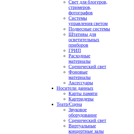
Свет для блогеров,
стримеров,
фотографов
Системы
управления светом
Подвесные системы
Штативы для
осветительных
приборов
ГРИП
Расходные
материалы
Сценический свет
Фоновые
материалы
Аксессуары
Носители данных
Карты памяти
Картридеры
Театр/Сцена
Звуковое
оборудование
Сценический свет
Виртуальные
концертные залы