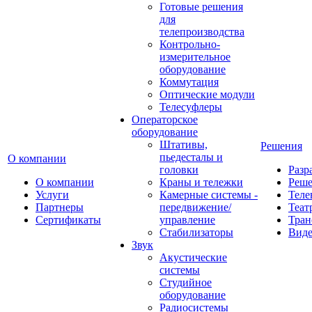
Готовые решения
для
телепроизводства
Контрольно-
измерительное
оборудование
Коммутация
Оптические модули
Телесуфлеры
Операторское
оборудование
Штативы,
Решения
пьедесталы и
О компании
головки
Разр
О компании
Краны и тележки
Реш
Услуги
Камерные системы -
Теле
Партнеры
передвижение/
Теат
Сертификаты
управление
Тран
Стабилизаторы
Виде
Звук
Акустические
системы
Студийное
оборудование
Радиосистемы