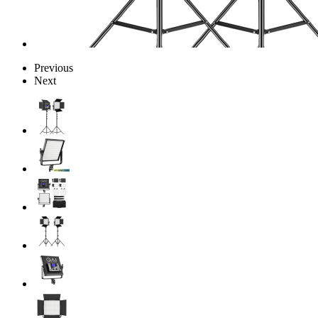
Previous
Next