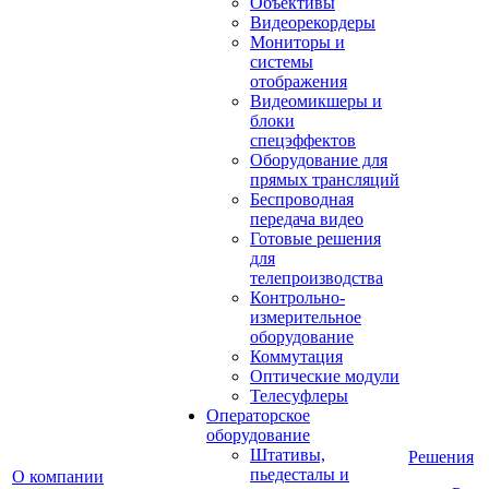
Объективы
Видеорекордеры
Мониторы и
системы
отображения
Видеомикшеры и
блоки
спецэффектов
Оборудование для
прямых трансляций
Беспроводная
передача видео
Готовые решения
для
телепроизводства
Контрольно-
измерительное
оборудование
Коммутация
Оптические модули
Телесуфлеры
Операторское
оборудование
Штативы,
Решения
пьедесталы и
О компании