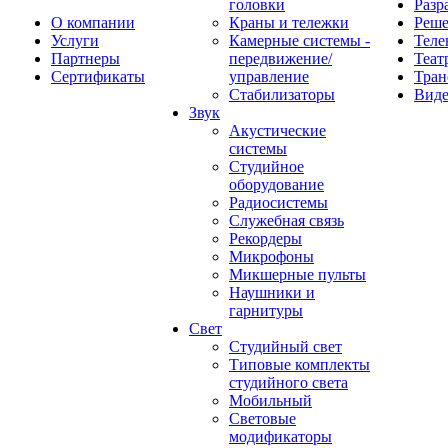
головки
Разр
О компании
Краны и тележки
Реш
Услуги
Камерные системы -
Теле
Партнеры
передвижение/
Теат
Сертификаты
управление
Тран
Стабилизаторы
Виде
Звук
Акустические
системы
Студийное
оборудование
Радиосистемы
Служебная связь
Рекордеры
Микрофоны
Микшерные пульты
Наушники и
гарнитуры
Свет
Студийный свет
Типовые комплекты
студийного света
Мобильный
Световые
модификаторы