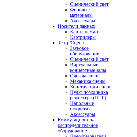
Сценический свет
Фоновые
материалы
Аксессуары
Носители данных
Карты памяти
Картридеры
Театр/Сцена
Звуковое
оборудование
Сценический свет
Виртуальные
концертные залы
Одежда сцены
Механика сцены
Конструкции сцены
Пульт помощника
режиссера (ППР)
Напольные
покрытия
Аксессуары
Коммутационно-
распределительное
оборудование
Преобразователи