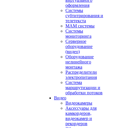
виртуального
оформления
Системы
субтитрирования и
телетекста
MAM системы
Системы
мониторинга
Серверное
оборудование
(видео)
Оборудование
нелинейного
монтажа
Распределители
электропитания
Система
маршрутизации и
обработки потоков
Видео
Видеокамеры
Аксессуары для
камкордеров,
видеокамер и
рекордеров