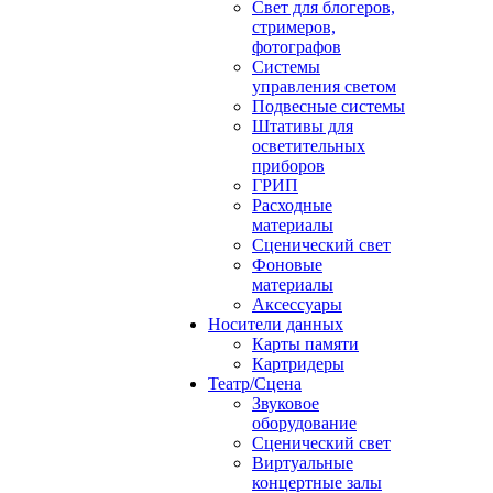
Свет для блогеров,
стримеров,
фотографов
Системы
управления светом
Подвесные системы
Штативы для
осветительных
приборов
ГРИП
Расходные
материалы
Сценический свет
Фоновые
материалы
Аксессуары
Носители данных
Карты памяти
Картридеры
Театр/Сцена
Звуковое
оборудование
Сценический свет
Виртуальные
концертные залы