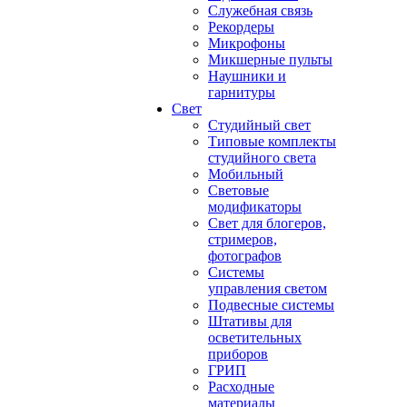
Служебная связь
Рекордеры
Микрофоны
Микшерные пульты
Наушники и
гарнитуры
Свет
Студийный свет
Типовые комплекты
студийного света
Мобильный
Световые
модификаторы
Свет для блогеров,
стримеров,
фотографов
Системы
управления светом
Подвесные системы
Штативы для
осветительных
приборов
ГРИП
Расходные
материалы