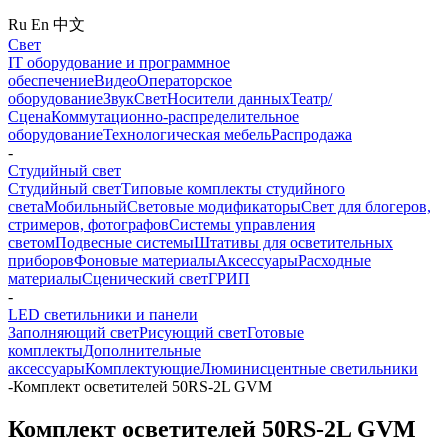
Ru
En
中文
Свет
IT оборудование и программное
обеспечение
Видео
Операторское
оборудование
Звук
Свет
Носители данных
Театр/
Сцена
Коммутационно-распределительное
оборудование
Технологическая мебель
Распродажа
-
Студийный свет
Студийный свет
Типовые комплекты студийного
света
Мобильный
Световые модификаторы
Свет для блогеров,
стримеров, фотографов
Системы управления
светом
Подвесные системы
Штативы для осветительных
приборов
Фоновые материалы
Аксессуары
Расходные
материалы
Сценический свет
ГРИП
-
LED светильники и панели
Заполняющий свет
Рисующий свет
Готовые
комплекты
Дополнительные
аксессуары
Комплектующие
Люминисцентные светильники
-
Комплект осветителей 50RS-2L GVM
Комплект осветителей 50RS-2L GVM