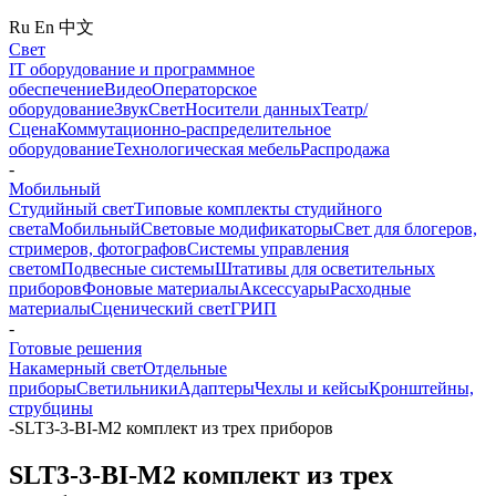
Ru
En
中文
Свет
IT оборудование и программное
обеспечение
Видео
Операторское
оборудование
Звук
Свет
Носители данных
Театр/
Сцена
Коммутационно-распределительное
оборудование
Технологическая мебель
Распродажа
-
Мобильный
Студийный свет
Типовые комплекты студийного
света
Мобильный
Световые модификаторы
Свет для блогеров,
стримеров, фотографов
Системы управления
светом
Подвесные системы
Штативы для осветительных
приборов
Фоновые материалы
Аксессуары
Расходные
материалы
Сценический свет
ГРИП
-
Готовые решения
Накамерный свет
Отдельные
приборы
Светильники
Адаптеры
Чехлы и кейсы
Кронштейны,
струбцины
-
SLT3-3-BI-M2 комплект из трех приборов
SLT3-3-BI-M2 комплект из трех