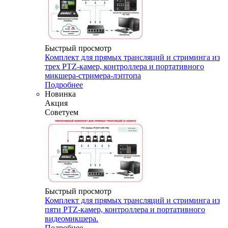
Быстрый просмотр
Комплект для прямых трансляций и стриминга из
трех PTZ-камер, контроллера и портативного
микшера-стримера-лэптопа
Подробнее
Новинка
Акция
Советуем
Быстрый просмотр
Комплект для прямых трансляций и стриминга из
пяти PTZ-камер, контроллера и портативного
видеомикшера.
Подробнее