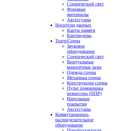
Сценический свет
Фоновые
материалы
Аксессуары
Носители данных
Карты памяти
Картридеры
Театр/Сцена
Звуковое
оборудование
Сценический свет
Виртуальные
концертные залы
Одежда сцены
Механика сцены
Конструкции сцены
Пульт помощника
режиссера (ППР)
Напольные
покрытия
Аксессуары
Коммутационно-
распределительное
оборудование
Преобразователи