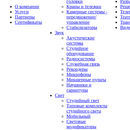
головки
Разр
О компании
Краны и тележки
Реш
Услуги
Камерные системы -
Теле
Партнеры
передвижение/
Теат
Сертификаты
управление
Тран
Стабилизаторы
Виде
Звук
Акустические
системы
Студийное
оборудование
Радиосистемы
Служебная связь
Рекордеры
Микрофоны
Микшерные пульты
Наушники и
гарнитуры
Свет
Студийный свет
Типовые комплекты
студийного света
Мобильный
Световые
модификаторы