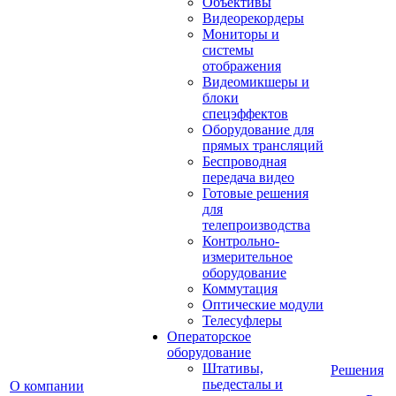
Объективы
Видеорекордеры
Мониторы и
системы
отображения
Видеомикшеры и
блоки
спецэффектов
Оборудование для
прямых трансляций
Беспроводная
передача видео
Готовые решения
для
телепроизводства
Контрольно-
измерительное
оборудование
Коммутация
Оптические модули
Телесуфлеры
Операторское
оборудование
Штативы,
Решения
пьедесталы и
О компании