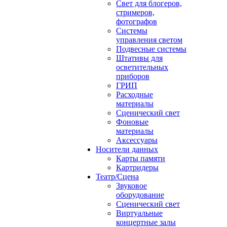
Свет для блогеров,
стримеров,
фотографов
Системы
управления светом
Подвесные системы
Штативы для
осветительных
приборов
ГРИП
Расходные
материалы
Сценический свет
Фоновые
материалы
Аксессуары
Носители данных
Карты памяти
Картридеры
Театр/Сцена
Звуковое
оборудование
Сценический свет
Виртуальные
концертные залы