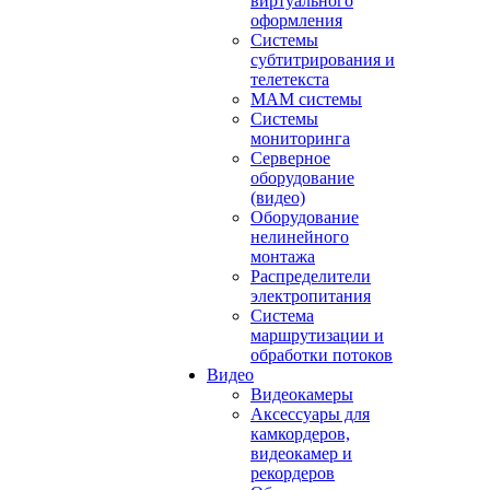
виртуального
оформления
Системы
субтитрирования и
телетекста
MAM системы
Системы
мониторинга
Серверное
оборудование
(видео)
Оборудование
нелинейного
монтажа
Распределители
электропитания
Система
маршрутизации и
обработки потоков
Видео
Видеокамеры
Аксессуары для
камкордеров,
видеокамер и
рекордеров