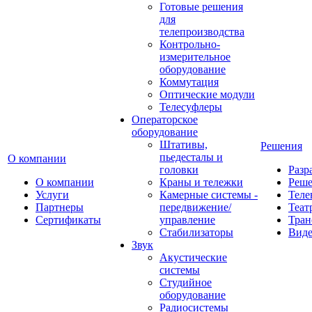
Готовые решения
для
телепроизводства
Контрольно-
измерительное
оборудование
Коммутация
Оптические модули
Телесуфлеры
Операторское
оборудование
Штативы,
Решения
пьедесталы и
О компании
головки
Разр
О компании
Краны и тележки
Реш
Услуги
Камерные системы -
Теле
Партнеры
передвижение/
Теат
Сертификаты
управление
Тран
Стабилизаторы
Виде
Звук
Акустические
системы
Студийное
оборудование
Радиосистемы