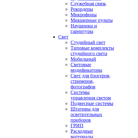
Служебная связь
Рекордеры
Микрофоны
Микшерные пульты
Наушники и
гарнитуры
Свет
Студийный свет
Типовые комплекты
студийного света
Мобильный
Световые
модификаторы
Свет для блогеров,
стримеров,
фотографов
Системы
управления светом
Подвесные системы
Штативы для
осветительных
приборов
ГРИП
Расходные
материалы