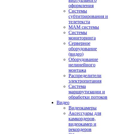
виртуального
оформления
Системы
субтитрирования и
телетекста
MAM системы
Системы
мониторинга
Серверное
оборудование
(видео)
Оборудование
нелинейного
монтажа
Распределители
электропитания
Система
маршрутизации и
обработки потоков
Видео
Видеокамеры
Аксессуары для
камкордеров,
видеокамер и
рекордеров