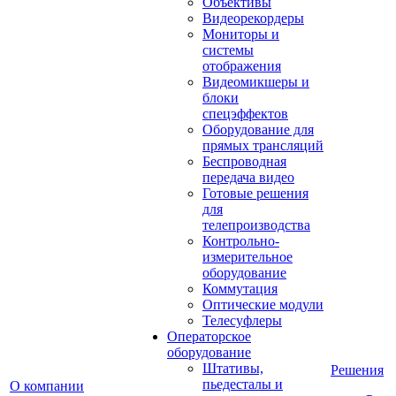
Объективы
Видеорекордеры
Мониторы и
системы
отображения
Видеомикшеры и
блоки
спецэффектов
Оборудование для
прямых трансляций
Беспроводная
передача видео
Готовые решения
для
телепроизводства
Контрольно-
измерительное
оборудование
Коммутация
Оптические модули
Телесуфлеры
Операторское
оборудование
Штативы,
Решения
пьедесталы и
О компании