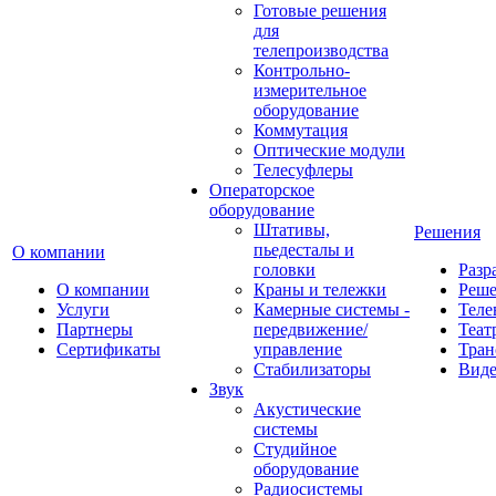
Готовые решения
для
телепроизводства
Контрольно-
измерительное
оборудование
Коммутация
Оптические модули
Телесуфлеры
Операторское
оборудование
Штативы,
Решения
пьедесталы и
О компании
головки
Разр
О компании
Краны и тележки
Реш
Услуги
Камерные системы -
Теле
Партнеры
передвижение/
Теат
Сертификаты
управление
Тран
Стабилизаторы
Виде
Звук
Акустические
системы
Студийное
оборудование
Радиосистемы