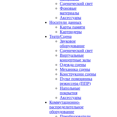
Сценический свет
Фоновые
материалы
Аксессуары
Носители данных
Карты памяти
Картридеры
Театр/Сцена
Звуковое
оборудование
Сценический свет
Виртуальные
концертные залы
Одежда сцены
Механика сцены
Конструкции сцены
Пульт помощника
режиссера (ППР)
Напольные
покрытия
Аксессуары
Коммутационно-
распределительное
оборудование
Преобразователи