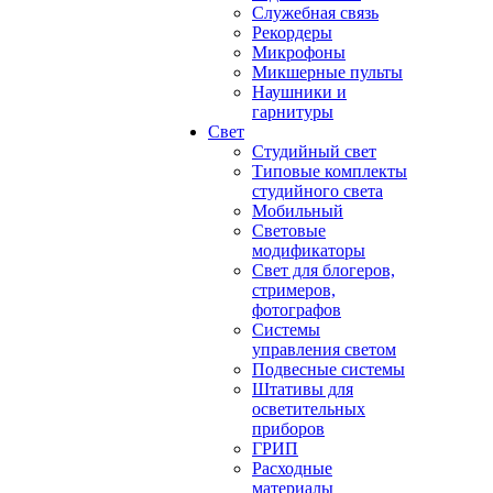
Служебная связь
Рекордеры
Микрофоны
Микшерные пульты
Наушники и
гарнитуры
Свет
Студийный свет
Типовые комплекты
студийного света
Мобильный
Световые
модификаторы
Свет для блогеров,
стримеров,
фотографов
Системы
управления светом
Подвесные системы
Штативы для
осветительных
приборов
ГРИП
Расходные
материалы