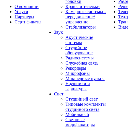
головки
Разр
О компании
Краны и тележки
Реш
Услуги
Камерные системы -
Теле
Партнеры
передвижение/
Теат
Сертификаты
управление
Тран
Стабилизаторы
Виде
Звук
Акустические
системы
Студийное
оборудование
Радиосистемы
Служебная связь
Рекордеры
Микрофоны
Микшерные пульты
Наушники и
гарнитуры
Свет
Студийный свет
Типовые комплекты
студийного света
Мобильный
Световые
модификаторы