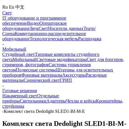
Ru
En
中文
Свет
IT оборудование и программное
обеспечение
Видео
Операторское
оборудование
Звук
Свет
Носители данных
Театр/
Сцена
Коммутационно-распределительное
оборудование
Технологическая мебель
Распродажа
-
Мобильный
Студийный свет
Типовые комплекты студийного
света
Мобильный
Световые модификаторы
Свет для блогеров,
стримеров, фотографов
Системы управления
светом
Подвесные системы
Штативы для осветительных
приборов
Фоновые материалы
Аксессуары
Расходные
материалы
Сценический свет
ГРИП
-
Готовые решения
Накамерный свет
Отдельные
приборы
Светильники
Адаптеры
Чехлы и кейсы
Кронштейны,
струбцины
-
Комплект света Dedolight SLED1-BI-M-E
Комплект света Dedolight SLED1-BI-M-