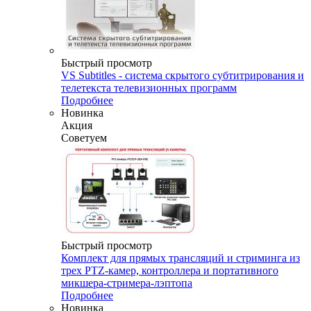
Быстрый просмотр
VS Subtitles - система скрытого субтитрирования и
телетекста телевизионных программ
Подробнее
Новинка
Акция
Советуем
Быстрый просмотр
Комплект для прямых трансляций и стриминга из
трех PTZ-камер, контроллера и портативного
микшера-стримера-лэптопа
Подробнее
Новинка