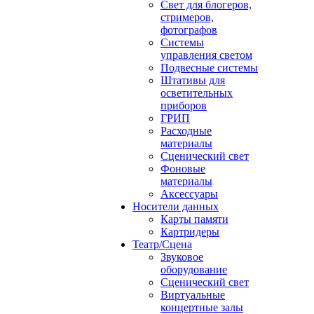
Свет для блогеров,
стримеров,
фотографов
Системы
управления светом
Подвесные системы
Штативы для
осветительных
приборов
ГРИП
Расходные
материалы
Сценический свет
Фоновые
материалы
Аксессуары
Носители данных
Карты памяти
Картридеры
Театр/Сцена
Звуковое
оборудование
Сценический свет
Виртуальные
концертные залы