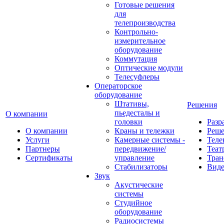
Готовые решения
для
телепроизводства
Контрольно-
измерительное
оборудование
Коммутация
Оптические модули
Телесуфлеры
Операторское
оборудование
Штативы,
Решения
пьедесталы и
О компании
головки
Разр
О компании
Краны и тележки
Реш
Услуги
Камерные системы -
Теле
Партнеры
передвижение/
Теат
Сертификаты
управление
Тран
Стабилизаторы
Виде
Звук
Акустические
системы
Студийное
оборудование
Радиосистемы