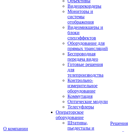
Объективы
Видеорекордеры
Мониторы и
системы
отображения
Видеомикшеры и
блоки
спецэффектов
Оборудование для
прямых трансляций
Беспроводная
передача видео
Готовые решения
для
телепроизводства
Контрольно-
измерительное
оборудование
Коммутация
Оптические модули
Телесуфлеры
Операторское
оборудование
Штативы,
Решения
пьедесталы и
О компании