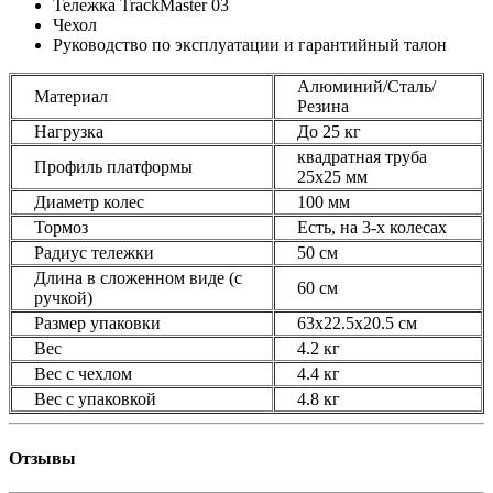
Тележка TrackMaster 03
Чехол
Руководство по эксплуатации и гарантийный талон
Алюминий/Сталь/
Материал
Резина
Нагрузка
До 25 кг
квадратная труба
Профиль платформы
25х25 мм
Диаметр колес
100 мм
Тормоз
Есть, на 3-х колесах
Радиус тележки
50 см
Длина в сложенном виде (с
60 см
ручкой)
Размер упаковки
63х22.5х20.5 см
Вес
4.2 кг
Вес с чехлом
4.4 кг
Вес с упаковкой
4.8 кг
Отзывы