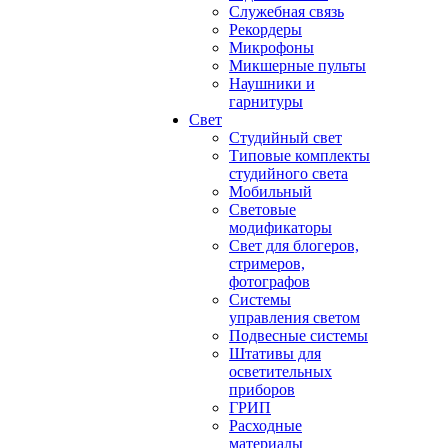
Служебная связь
Рекордеры
Микрофоны
Микшерные пульты
Наушники и
гарнитуры
Свет
Студийный свет
Типовые комплекты
студийного света
Мобильный
Световые
модификаторы
Свет для блогеров,
стримеров,
фотографов
Системы
управления светом
Подвесные системы
Штативы для
осветительных
приборов
ГРИП
Расходные
материалы