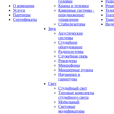
головки
Разр
О компании
Краны и тележки
Реш
Услуги
Камерные системы -
Теле
Партнеры
передвижение/
Теат
Сертификаты
управление
Тран
Стабилизаторы
Виде
Звук
Акустические
системы
Студийное
оборудование
Радиосистемы
Служебная связь
Рекордеры
Микрофоны
Микшерные пульты
Наушники и
гарнитуры
Свет
Студийный свет
Типовые комплекты
студийного света
Мобильный
Световые
модификаторы