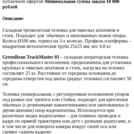
публичной офертой
Минимальная сумма заказа 10 000
рублей
Описание
Складная трехколесная тележка для тяжелых штативов и
стоек. Подходит для обычных и шипованных ножек опоры.
Колеса Ø100 мм, тормоз на 3-х колесах. Профиль платформы –
квадратная металлическая труба 25х25 мм, вес 4.8 кг.
GreenBean TrackMaster 03
– складная операторская тележка
профессионального исполнения, предназначена для установки
крупных и тяжелых штативов и стоек, нагрузка на тележку
составляет 25 кг. Расстояние от середины основания до
середины отверстия под шипы (радиус тележки) составляет 50
см.
Тележка универсальная, с регулируемым положением упоров
под размах ног треноги или стойки, подходит для крепления
обычных (с резиновыми наконечниками) или шипованных (с
двумя шипами) опор видеоштатива. Используется при
различных видах видеосъемки – для плавных проводок в
кадре по прямой траектории или дуге с разными радиусами, и
в том числе для поворота камеры вокруг своей оси или
съемки «одним кадром»