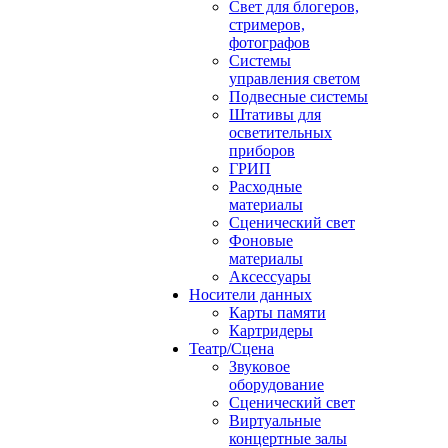
Свет для блогеров,
стримеров,
фотографов
Системы
управления светом
Подвесные системы
Штативы для
осветительных
приборов
ГРИП
Расходные
материалы
Сценический свет
Фоновые
материалы
Аксессуары
Носители данных
Карты памяти
Картридеры
Театр/Сцена
Звуковое
оборудование
Сценический свет
Виртуальные
концертные залы