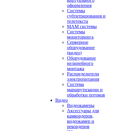
виртуального
оформления
Системы
субтитрирования и
телетекста
MAM системы
Системы
мониторинга
Серверное
оборудование
(видео)
Оборудование
нелинейного
монтажа
Распределители
электропитания
Система
маршрутизации и
обработки потоков
Видео
Видеокамеры
Аксессуары для
камкордеров,
видеокамер и
рекордеров