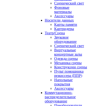
Сценический свет
Фоновые
материалы
Аксессуары
Носители данных
Карты памяти
Картридеры
Театр/Сцена
Звуковое
оборудование
Сценический свет
Виртуальные
концертные залы
Одежда сцены
Механика сцены
Конструкции сцены
Пульт помощника
режиссера (ППР)
Напольные
покрытия
Аксессуары
Коммутационно-
распределительное
оборудование
Преобразователи