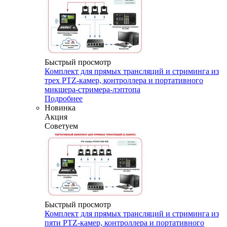
Быстрый просмотр
Комплект для прямых трансляций и стриминга из
трех PTZ-камер, контроллера и портативного
микшера-стримера-лэптопа
Подробнее
Новинка
Акция
Советуем
Быстрый просмотр
Комплект для прямых трансляций и стриминга из
пяти PTZ-камер, контроллера и портативного