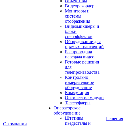
Объективы
Видеорекордеры
Мониторы и
системы
отображения
Видеомикшеры и
блоки
спецэффектов
Оборудование для
прямых трансляций
Беспроводная
передача видео
Готовые решения
для
телепроизводства
Контрольно-
измерительное
оборудование
Коммутация
Оптические модули
Телесуфлеры
Операторское
оборудование
Штативы,
Решения
пьедесталы и
О компании