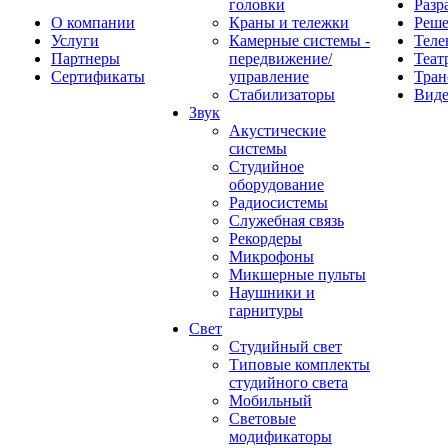
головки
Разр
О компании
Краны и тележки
Реш
Услуги
Камерные системы -
Теле
Партнеры
передвижение/
Теат
Сертификаты
управление
Тран
Стабилизаторы
Виде
Звук
Акустические
системы
Студийное
оборудование
Радиосистемы
Служебная связь
Рекордеры
Микрофоны
Микшерные пульты
Наушники и
гарнитуры
Свет
Студийный свет
Типовые комплекты
студийного света
Мобильный
Световые
модификаторы