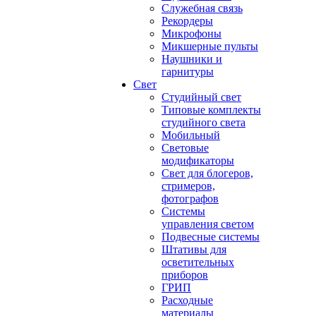
Служебная связь
Рекордеры
Микрофоны
Микшерные пульты
Наушники и
гарнитуры
Свет
Студийный свет
Типовые комплекты
студийного света
Мобильный
Световые
модификаторы
Свет для блогеров,
стримеров,
фотографов
Системы
управления светом
Подвесные системы
Штативы для
осветительных
приборов
ГРИП
Расходные
материалы