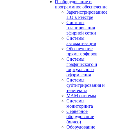
IT оборудование и
программное обеспечение
Зарегистрированное
ПО в Реестре
Системы
планирования
эфирной сетки
Системы
автоматизации
Обеспечение
прямых эфиров
Системы
графического и
виртуального
оформления
Системы
субтитрирования и
телетекста
MAM системы
Системы
мониторинга
Серверное
оборудование
(видео)
Оборудование