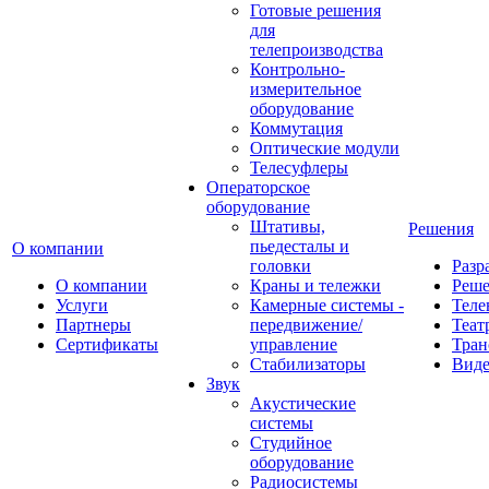
Готовые решения
для
телепроизводства
Контрольно-
измерительное
оборудование
Коммутация
Оптические модули
Телесуфлеры
Операторское
оборудование
Штативы,
Решения
пьедесталы и
О компании
головки
Разр
О компании
Краны и тележки
Реш
Услуги
Камерные системы -
Теле
Партнеры
передвижение/
Теат
Сертификаты
управление
Тран
Стабилизаторы
Виде
Звук
Акустические
системы
Студийное
оборудование
Радиосистемы