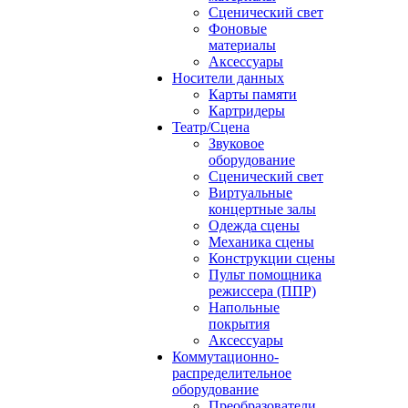
Сценический свет
Фоновые
материалы
Аксессуары
Носители данных
Карты памяти
Картридеры
Театр/Сцена
Звуковое
оборудование
Сценический свет
Виртуальные
концертные залы
Одежда сцены
Механика сцены
Конструкции сцены
Пульт помощника
режиссера (ППР)
Напольные
покрытия
Аксессуары
Коммутационно-
распределительное
оборудование
Преобразователи