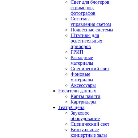
Свет для блогеров,
стримеров,
фотографов
Системы
управления светом
Подвесные системы
Штативы для
осветительных
приборов
ГРИП
Расходные
материалы
Сценический свет
Фоновые
материалы
Аксессуары
Носители данных
Карты памяти
Картридеры
Театр/Сцена
Звуковое
оборудование
Сценический свет
Виртуальные
концертные залы