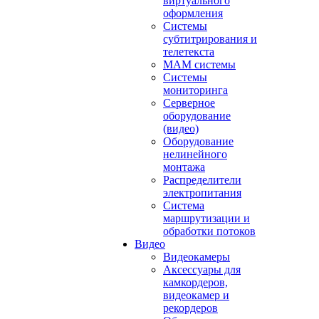
виртуального
оформления
Системы
субтитрирования и
телетекста
MAM системы
Системы
мониторинга
Серверное
оборудование
(видео)
Оборудование
нелинейного
монтажа
Распределители
электропитания
Система
маршрутизации и
обработки потоков
Видео
Видеокамеры
Аксессуары для
камкордеров,
видеокамер и
рекордеров