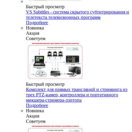
Быстрый просмотр
VS Subtitles - система скрытого субтитрирования и
телетекста телевизионных программ
Подробнее
Новинка
Акция
Советуем
Быстрый просмотр
Комплект для прямых трансляций и стриминга из
трех PTZ-камер, контроллера и портативного
микшера-стримера-лэптопа
Подробнее
Новинка
Акция
Советуем