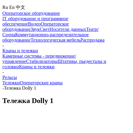
Ru
En
中文
Операторское оборудование
IT оборудование и программное
обеспечение
Видео
Операторское
оборудование
Звук
Свет
Носители данных
Театр/
Сцена
Коммутационно-распределительное
оборудование
Технологическая мебель
Распродажа
-
Краны и тележки
Камерные системы - передвижение/
управление
Стабилизаторы
Штативы, пьедесталы и
головки
Краны и тележки
-
Рельсы
Тележки
Операторские краны
-
Тележка Dolly 1
Тележка Dolly 1