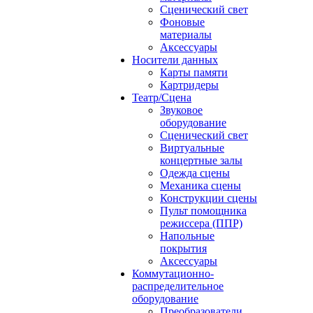
Сценический свет
Фоновые
материалы
Аксессуары
Носители данных
Карты памяти
Картридеры
Театр/Сцена
Звуковое
оборудование
Сценический свет
Виртуальные
концертные залы
Одежда сцены
Механика сцены
Конструкции сцены
Пульт помощника
режиссера (ППР)
Напольные
покрытия
Аксессуары
Коммутационно-
распределительное
оборудование
Преобразователи