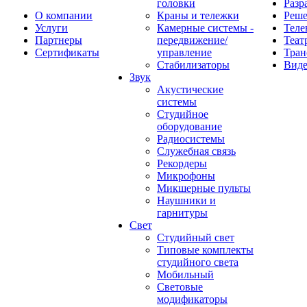
головки
Разр
О компании
Краны и тележки
Реш
Услуги
Камерные системы -
Теле
Партнеры
передвижение/
Теат
Сертификаты
управление
Тран
Стабилизаторы
Виде
Звук
Акустические
системы
Студийное
оборудование
Радиосистемы
Служебная связь
Рекордеры
Микрофоны
Микшерные пульты
Наушники и
гарнитуры
Свет
Студийный свет
Типовые комплекты
студийного света
Мобильный
Световые
модификаторы