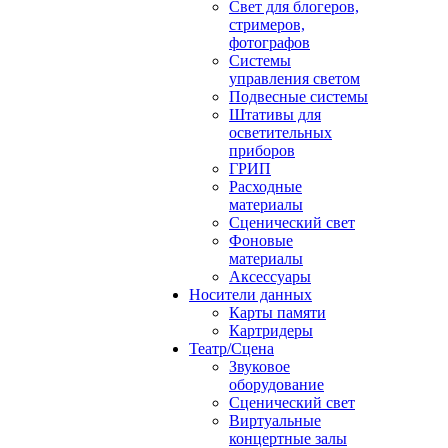
Свет для блогеров,
стримеров,
фотографов
Системы
управления светом
Подвесные системы
Штативы для
осветительных
приборов
ГРИП
Расходные
материалы
Сценический свет
Фоновые
материалы
Аксессуары
Носители данных
Карты памяти
Картридеры
Театр/Сцена
Звуковое
оборудование
Сценический свет
Виртуальные
концертные залы