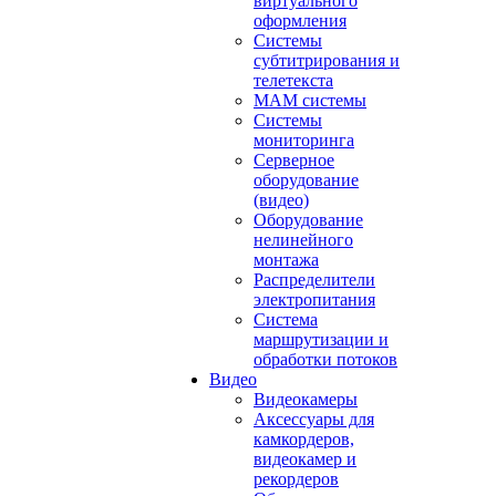
виртуального
оформления
Системы
субтитрирования и
телетекста
MAM системы
Системы
мониторинга
Серверное
оборудование
(видео)
Оборудование
нелинейного
монтажа
Распределители
электропитания
Система
маршрутизации и
обработки потоков
Видео
Видеокамеры
Аксессуары для
камкордеров,
видеокамер и
рекордеров