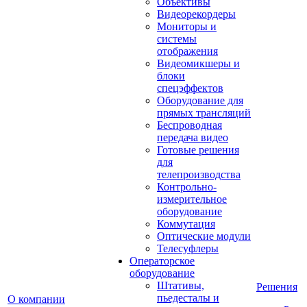
Объективы
Видеорекордеры
Мониторы и
системы
отображения
Видеомикшеры и
блоки
спецэффектов
Оборудование для
прямых трансляций
Беспроводная
передача видео
Готовые решения
для
телепроизводства
Контрольно-
измерительное
оборудование
Коммутация
Оптические модули
Телесуфлеры
Операторское
оборудование
Штативы,
Решения
пьедесталы и
О компании