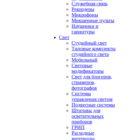
Служебная связь
Рекордеры
Микрофоны
Микшерные пульты
Наушники и
гарнитуры
Свет
Студийный свет
Типовые комплекты
студийного света
Мобильный
Световые
модификаторы
Свет для блогеров,
стримеров,
фотографов
Системы
управления светом
Подвесные системы
Штативы для
осветительных
приборов
ГРИП
Расходные
материалы