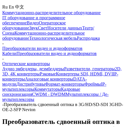
Ru
En
中文
Коммутационно-распределительное оборудование
IT оборудование и программное
обеспечение
Видео
Операторское
оборудование
Звук
Свет
Носители данных
Театр/
Сцена
Коммутационно-распределительное
оборудование
Технологическая мебель
Распродажа
-
Преобразователи видео и аудиоформатов
Кабели
Преобразователи видео и аудиоформатов
-
Оптические конверторы
Аудио эмбеддеры, деэмбеддеры
Разветвители, генераторы
2D,
3D, 4K конвертеры
Рэковые
Конвертеры SDI, HDMI, DVI
IP-
конвертеры
Аналоговые конверторы
DATA-
модули
Дистрибутивы
Формат-конверторы
Фреймы
IP-
мультиплексоры
Коммутаторы
Кадровые
синхронизация
CWDM - DWDM
Мультиплексоры / Де-
мультиплексоры
-
Преобразователь сдвоенный оптика в 3G/HD/SD-SDI 3GHD-
OE-2-SFP Nevion
Преобразователь сдвоенный оптика в