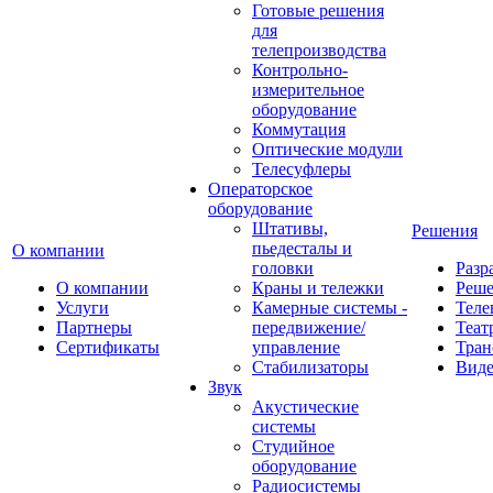
Готовые решения
для
телепроизводства
Контрольно-
измерительное
оборудование
Коммутация
Оптические модули
Телесуфлеры
Операторское
оборудование
Штативы,
Решения
пьедесталы и
О компании
головки
Разр
О компании
Краны и тележки
Реш
Услуги
Камерные системы -
Теле
Партнеры
передвижение/
Теат
Сертификаты
управление
Тран
Стабилизаторы
Виде
Звук
Акустические
системы
Студийное
оборудование
Радиосистемы