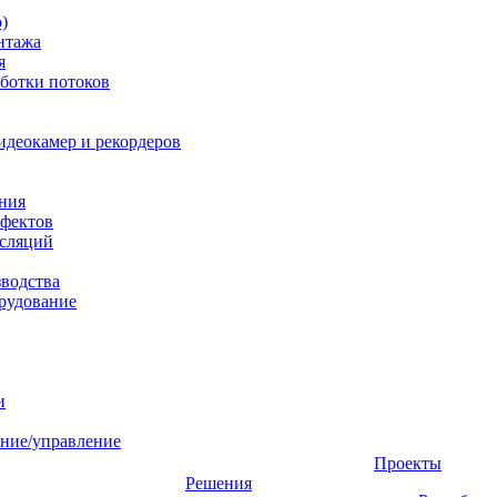
)
нтажа
я
ботки потоков
идеокамер и рекордеров
ния
фектов
нсляций
зводства
рудование
и
ние/управление
Проекты
Решения