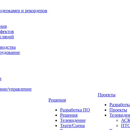
идеокамер и рекордеров
ния
фектов
нсляций
зводства
рудование
и
ние/управление
Проекты
Решения
Разработ
Разработка ПО
Проекты
Решения
Телевиде
Телевидение
АС
Театр/Сцена
ПТ