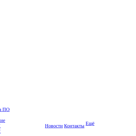
ка ПО
ние
Ещё
К
Новости
Контакты
С