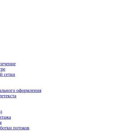
печение
тре
й сетки
ального оформления
летекста
)
нтажа
я
ботки потоков