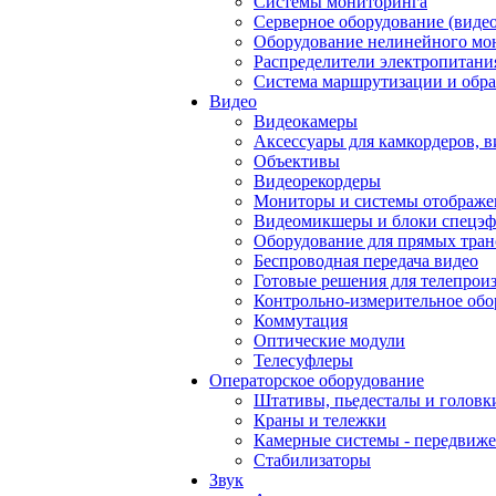
Системы мониторинга
Серверное оборудование (видео
Оборудование нелинейного мо
Распределители электропитани
Система маршрутизации и обра
Видео
Видеокамеры
Аксессуары для камкордеров, в
Объективы
Видеорекордеры
Мониторы и системы отображе
Видеомикшеры и блоки спецэф
Оборудование для прямых тра
Беспроводная передача видео
Готовые решения для телепрои
Контрольно-измерительное обо
Коммутация
Оптические модули
Телесуфлеры
Операторское оборудование
Штативы, пьедесталы и головк
Краны и тележки
Камерные системы - передвиже
Стабилизаторы
Звук