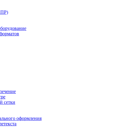
ППР)
оборудование
оформатов
печение
тре
й сетки
ального оформления
летекста