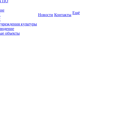
ка ПО
ние
Ещё
К
Новости
Контакты
С
учреждения культуры
людение
ые объекты