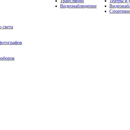
Трансляции
Театры и 
Видеонаблюдение
Видеонаб
Спортивн
 света
 фотографов
риборов