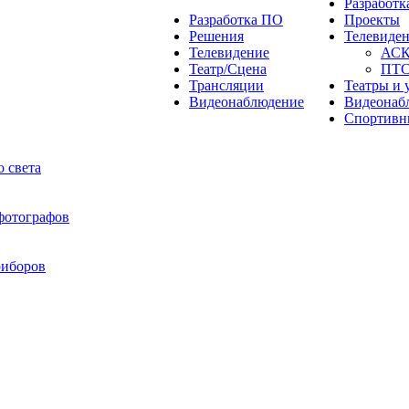
Разработ
Разработка ПО
Проекты
Решения
Телевиде
Телевидение
АС
Театр/Сцена
ПТ
Трансляции
Театры и 
Видеонаблюдение
Видеонаб
Спортивн
 света
 фотографов
риборов