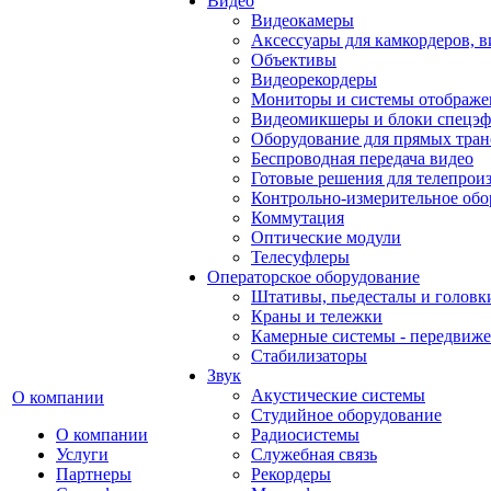
Видео
Видеокамеры
Аксессуары для камкордеров, в
Объективы
Видеорекордеры
Мониторы и системы отображе
Видеомикшеры и блоки спецэф
Оборудование для прямых тра
Беспроводная передача видео
Готовые решения для телепрои
Контрольно-измерительное обо
Коммутация
Оптические модули
Телесуфлеры
Операторское оборудование
Штативы, пьедесталы и головк
Краны и тележки
Камерные системы - передвиже
Стабилизаторы
Звук
Акустические системы
О компании
Студийное оборудование
О компании
Радиосистемы
Услуги
Служебная связь
Партнеры
Рекордеры