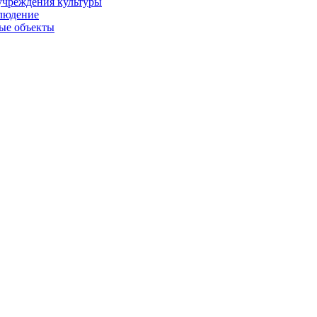
учреждения культуры
людение
ые объекты