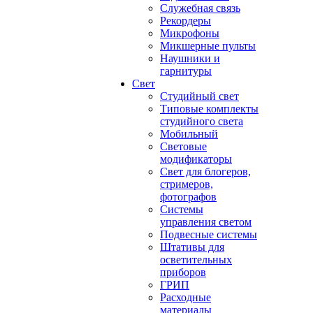
Служебная связь
Рекордеры
Микрофоны
Микшерные пульты
Наушники и
гарнитуры
Свет
Студийный свет
Типовые комплекты
студийного света
Мобильный
Световые
модификаторы
Свет для блогеров,
стримеров,
фотографов
Системы
управления светом
Подвесные системы
Штативы для
осветительных
приборов
ГРИП
Расходные
материалы