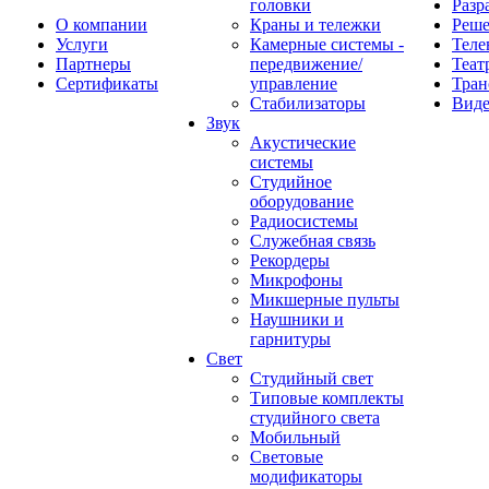
головки
Разр
О компании
Краны и тележки
Реш
Услуги
Камерные системы -
Теле
Партнеры
передвижение/
Теат
Сертификаты
управление
Тран
Стабилизаторы
Виде
Звук
Акустические
системы
Студийное
оборудование
Радиосистемы
Служебная связь
Рекордеры
Микрофоны
Микшерные пульты
Наушники и
гарнитуры
Свет
Студийный свет
Типовые комплекты
студийного света
Мобильный
Световые
модификаторы