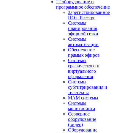
IT оборудование и
программное обеспечение
Зарегистрированное
ПО в Реестре
Системы
планирования
эфирной сетки
Системы
автоматизации
Обеспечение
прямых эфиров
Системы
графического и
виртуального
оформления
Системы
субтитрирования и
телетекста
MAM системы
Системы
мониторинга
Серверное
оборудование
(видео)
Оборудование