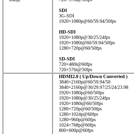
SDI
3G-SDI
1920×1080p@60/59.94/50fps
HD-SDI
1920×1080p@30/25/24fps
1920×1080i@60/59.94/50fps
1280×720p@60/50fps
SD-SDI
720×480i@60fps
720×576i@50fps
HDMI2.0 ( Up/Down Converted )
3840×2160p@60/59.94/50
3840×2160p@30/29.97/25/24/23.98
1920×1080p@60/50fps
1920×1080p@30/25/24fps
1920×1080i@60/50fps
1280×720p@60/50fps
1280×1024p@60fps
1280×960p@60fps
1024×768p@60fps
800×600p@60fps