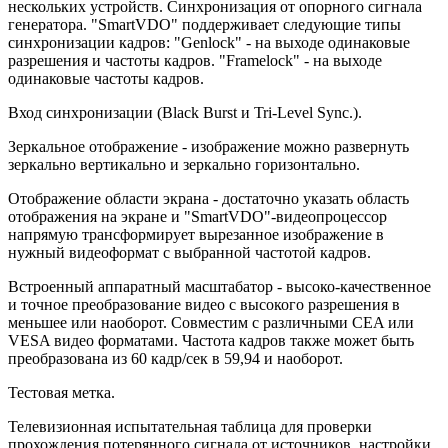
нескольких устройств. Синхронизация от опорного сигнала
генератора. "SmartVDO" поддерживает следующие типы
синхронизации кадров: "Genlock" - на выходе одинаковые
разрешения и частоты кадров. "Framelock" - на выходе
одинаковые частоты кадров.
Вход синхронизации (Black Burst и Tri-Level Sync.).
Зеркальное отображение - изображение можно развернуть
зеркально вертикально и зеркально горизонтально.
Отображение области экрана - достаточно указать область
отображения на экране и "SmartVDO"-видеопроцессор
напрямую трансформирует вырезанное изображение в
нужный видеоформат с выбранной частотой кадров.
Встроенный аппаратный масштабатор - высоко-качественное
и точное преобразование видео с высокого разрешения в
меньшее или наоборот. Совместим с различными CEA или
VESA видео форматами. Частота кадров также может быть
преобразована из 60 кадр/сек в 59,94 и наоборот.
Тестовая метка.
Телевизионная испытательная таблица для проверки
прохождения потерянного сигнала от источников, настройки