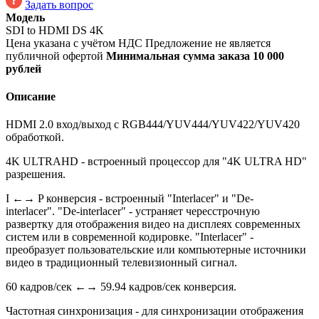
Задать вопрос
Модель
SDI to HDMI DS 4K
Цена указана с учётом НДС
Предложение не является
публичной офертой
Минимальная сумма заказа 10 000
рублей
Описание
HDMI 2.0 вход/выход с RGB444/YUV444/YUV422/YUV420
обработкой.
4K ULTRAHD - встроенный процессор для "4K ULTRA HD"
разрешения.
I ←→ P конверсия - встроенный "Interlacer" и "De-
interlacer". "De-interlacer" - устраняет чересстрочную
развертку для отображения видео на дисплеях современных
систем или в современной кодировке. "Interlacer" -
преобразует пользовательские или компьютерные источники
видео в традиционный телевизионный сигнал.
60 кадров/сек ←→ 59.94 кадров/сек конверсия.
Частотная синхронизация - для синхронизации отображения