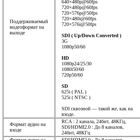
640×480p@60fps
720×480p@60fps
720×576p@50fps
720×480i@60fps
Поддерживаемый
720×576i@50fps
видеоформат на
выходе
SDI ( Up/Down Converted )
3G
1080p50/60
HD
1080p24/25/30
1080i50/60
720p50/60
SD
625i ( PAL )
525i ( NTSC )
SDI сквозной — такой же, как на
входе.
RCA : 2 канала, 24бит, 48КГц,
Формат аудио на
SDI/HDMI2.0 : До 8 каналов,
входе
24бит, 48КГц
Формат аудио на
SDI/HDMI2.0 : До 8 каналов,