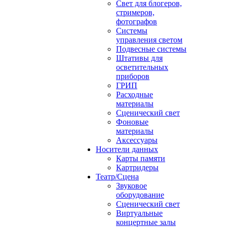
Свет для блогеров,
стримеров,
фотографов
Системы
управления светом
Подвесные системы
Штативы для
осветительных
приборов
ГРИП
Расходные
материалы
Сценический свет
Фоновые
материалы
Аксессуары
Носители данных
Карты памяти
Картридеры
Театр/Сцена
Звуковое
оборудование
Сценический свет
Виртуальные
концертные залы