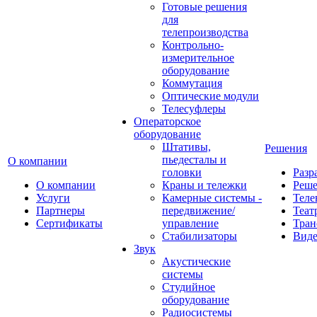
Готовые решения
для
телепроизводства
Контрольно-
измерительное
оборудование
Коммутация
Оптические модули
Телесуфлеры
Операторское
оборудование
Штативы,
Решения
пьедесталы и
О компании
головки
Разр
О компании
Краны и тележки
Реш
Услуги
Камерные системы -
Теле
Партнеры
передвижение/
Теат
Сертификаты
управление
Тран
Стабилизаторы
Виде
Звук
Акустические
системы
Студийное
оборудование
Радиосистемы