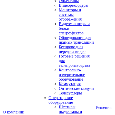
Объективы
Видеорекордеры
Мониторы и
системы
отображения
Видеомикшеры и
блоки
спецэффектов
Оборудование для
прямых трансляций
Беспроводная
передача видео
Готовые решения
для
телепроизводства
Контрольно-
измерительное
оборудование
Коммутация
Оптические модули
Телесуфлеры
Операторское
оборудование
Штативы,
Решения
пьедесталы и
О компании