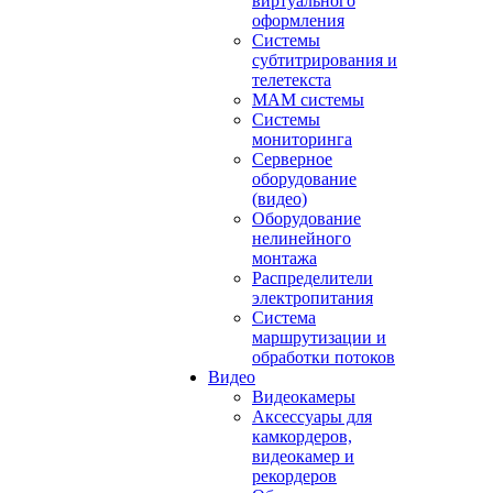
виртуального
оформления
Системы
субтитрирования и
телетекста
MAM системы
Системы
мониторинга
Серверное
оборудование
(видео)
Оборудование
нелинейного
монтажа
Распределители
электропитания
Система
маршрутизации и
обработки потоков
Видео
Видеокамеры
Аксессуары для
камкордеров,
видеокамер и
рекордеров