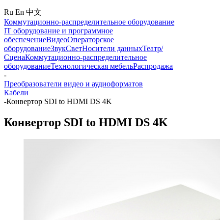
Ru
En
中文
Коммутационно-распределительное оборудование
IT оборудование и программное
обеспечение
Видео
Операторское
оборудование
Звук
Свет
Носители данных
Театр/
Сцена
Коммутационно-распределительное
оборудование
Технологическая мебель
Распродажа
-
Преобразователи видео и аудиоформатов
Кабели
-
Конвертор SDI to HDMI DS 4K
Конвертор SDI to HDMI DS 4K