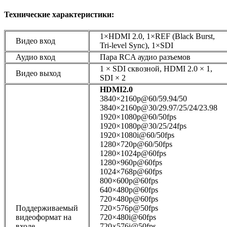
Технические характеристики:
1×HDMI 2.0, 1×REF (Black Burst,
Видео вход
Tri-level Sync), 1×SDI
Аудио вход
Пара RCA аудио разъемов
1 × SDI сквозной, HDMI 2.0 × 1,
Видео выход
SDI × 2
HDMI2.0
3840×2160p@60/59.94/50
3840×2160p@30/29.97/25/24/23.98
1920×1080p@60/50fps
1920×1080p@30/25/24fps
1920×1080i@60/50fps
1280×720p@60/50fps
1280×1024p@60fps
1280×960p@60fps
1024×768p@60fps
800×600p@60fps
640×480p@60fps
720×480p@60fps
Поддерживаемый
720×576p@50fps
видеоформат на
720×480i@60fps
входе
720×576i@50fps