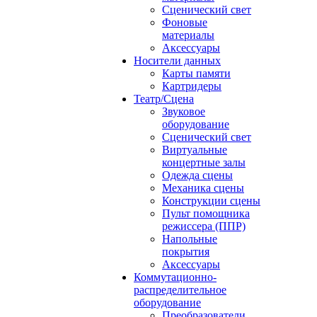
Сценический свет
Фоновые
материалы
Аксессуары
Носители данных
Карты памяти
Картридеры
Театр/Сцена
Звуковое
оборудование
Сценический свет
Виртуальные
концертные залы
Одежда сцены
Механика сцены
Конструкции сцены
Пульт помощника
режиссера (ППР)
Напольные
покрытия
Аксессуары
Коммутационно-
распределительное
оборудование
Преобразователи