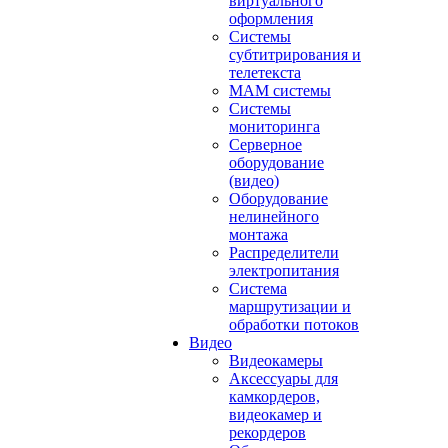
виртуального
оформления
Системы
субтитрирования и
телетекста
MAM системы
Системы
мониторинга
Серверное
оборудование
(видео)
Оборудование
нелинейного
монтажа
Распределители
электропитания
Система
маршрутизации и
обработки потоков
Видео
Видеокамеры
Аксессуары для
камкордеров,
видеокамер и
рекордеров