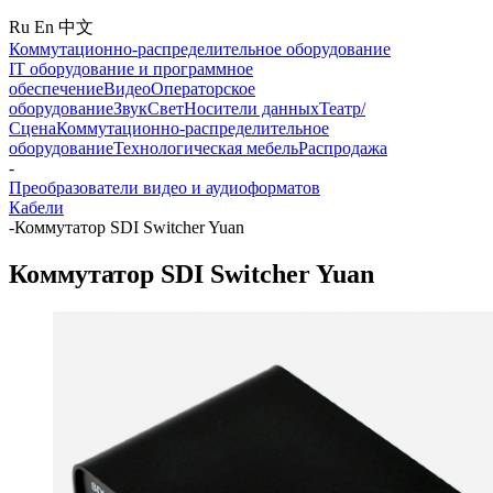
Ru
En
中文
Коммутационно-распределительное оборудование
IT оборудование и программное
обеспечение
Видео
Операторское
оборудование
Звук
Свет
Носители данных
Театр/
Сцена
Коммутационно-распределительное
оборудование
Технологическая мебель
Распродажа
-
Преобразователи видео и аудиоформатов
Кабели
-
Коммутатор SDI Switcher Yuan
Коммутатор SDI Switcher Yuan