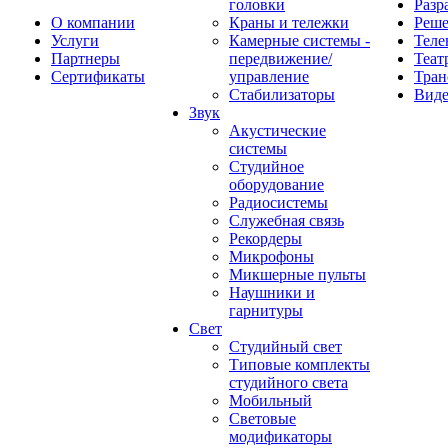
головки
Разр
О компании
Краны и тележки
Реш
Услуги
Камерные системы -
Теле
Партнеры
передвижение/
Теат
Сертификаты
управление
Тран
Стабилизаторы
Виде
Звук
Акустические
системы
Студийное
оборудование
Радиосистемы
Служебная связь
Рекордеры
Микрофоны
Микшерные пульты
Наушники и
гарнитуры
Свет
Студийный свет
Типовые комплекты
студийного света
Мобильный
Световые
модификаторы