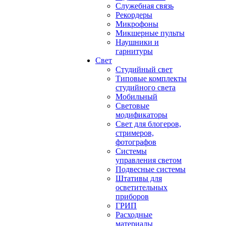
Служебная связь
Рекордеры
Микрофоны
Микшерные пульты
Наушники и
гарнитуры
Свет
Студийный свет
Типовые комплекты
студийного света
Мобильный
Световые
модификаторы
Свет для блогеров,
стримеров,
фотографов
Системы
управления светом
Подвесные системы
Штативы для
осветительных
приборов
ГРИП
Расходные
материалы