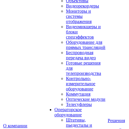
Объективы
Видеорекордеры
Мониторы и
системы
отображения
Видеомикшеры и
блоки
спецэффектов
Оборудование для
прямых трансляций
Беспроводная
передача видео
Готовые решения
для
телепроизводства
Контрольно-
измерительное
оборудование
Коммутация
Оптические модули
Телесуфлеры
Операторское
оборудование
Штативы,
Решения
пьедесталы и
О компании