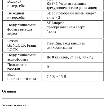
Входной
REF×1 (черная вспышка,
интерфейс
трехуровневая синхронизация)
Выходной
SDI с преобразованием вверх/
интерфейс
вниз × 2
SDI-порт с
Поддерживаемый
преобразованием вверх
формат вывода
/ вниз
видео
Режим
Free-Run, вход внешней
GENLOCK Frame
синхронизации
LOCK
Поддерживаемый
До 8 каналов, 24 бит, 48 кГц
аудиоформат
Подключи и
В
работай
Вход
7,5 В ~ 15 В
постоянного тока
Отзывы
Задать вопрос