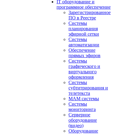
IT оборудование и
программное обеспечение
Зарегистрированное
ПО в Реестре
Системы
планирования
эфирной сетки
Системы
автоматизации
Обеспечение
прямых эфиров
Системы
графического и
виртуального
оформления
Системы
субтитрирования и
телетекста
MAM системы
Системы
мониторинга
Серверное
оборудование
(видео)
Оборудование