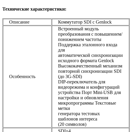
Технические характеристики:
Описание
Коммутатор SDI с Genlock
Встроенный модуль
преобразования с повышением/
понижением частоты
Поддержка эталонного входа
для
автоматической синхронизации
исходного формата Genlock
Высококачественный механизм
повторной синхронизации SDI
Особенность
(до 3G-SDI)
DIP-переключатель для
видеорежима и конфигураций
устройства Порт Mini-USB для
настройки и обновления
микропрограммы Текстовые
метки
генератора тестовых
шаблонов интереса
(20 символов)
SDI×4