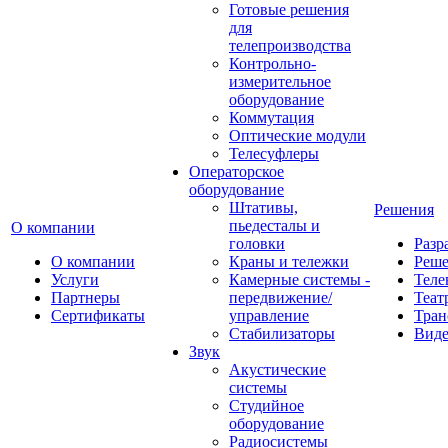
Готовые решения
для
телепроизводства
Контрольно-
измерительное
оборудование
Коммутация
Оптические модули
Телесуфлеры
Операторское
оборудование
Штативы,
Решения
пьедесталы и
О компании
головки
Разр
О компании
Краны и тележки
Реш
Услуги
Камерные системы -
Теле
Партнеры
передвижение/
Теат
Сертификаты
управление
Тран
Стабилизаторы
Виде
Звук
Акустические
системы
Студийное
оборудование
Радиосистемы