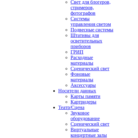
Свет для блогеров,
стримеров,
фотографов
Системы
управления светом
Подвесные системы
Штативы для
осветительных
приборов
ГРИП
Расходные
материалы
Сценический свет
Фоновые
материалы
Аксессуары
Носители данных
Карты памяти
Картридеры
Театр/Сцена
Звуковое
оборудование
Сценический свет
Виртуальные
концертные залы