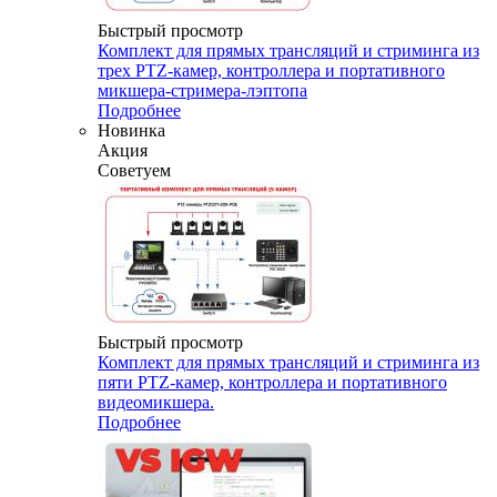
Быстрый просмотр
Комплект для прямых трансляций и стриминга из
трех PTZ-камер, контроллера и портативного
микшера-стримера-лэптопа
Подробнее
Новинка
Акция
Советуем
Быстрый просмотр
Комплект для прямых трансляций и стриминга из
пяти PTZ-камер, контроллера и портативного
видеомикшера.
Подробнее