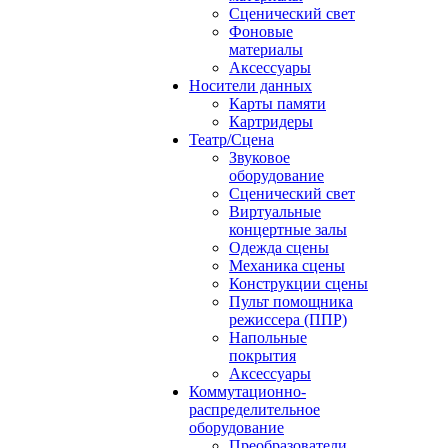
Сценический свет
Фоновые
материалы
Аксессуары
Носители данных
Карты памяти
Картридеры
Театр/Сцена
Звуковое
оборудование
Сценический свет
Виртуальные
концертные залы
Одежда сцены
Механика сцены
Конструкции сцены
Пульт помощника
режиссера (ППР)
Напольные
покрытия
Аксессуары
Коммутационно-
распределительное
оборудование
Преобразователи