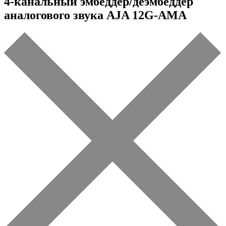
4-канальный эмбеддер/деэмбеддер
аналогового звука AJA 12G-AMA