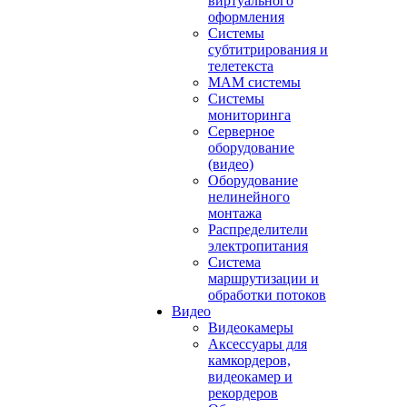
виртуального
оформления
Системы
субтитрирования и
телетекста
MAM системы
Системы
мониторинга
Серверное
оборудование
(видео)
Оборудование
нелинейного
монтажа
Распределители
электропитания
Система
маршрутизации и
обработки потоков
Видео
Видеокамеры
Аксессуары для
камкордеров,
видеокамер и
рекордеров