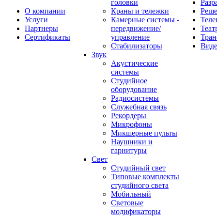
головки
Разр
О компании
Краны и тележки
Реш
Услуги
Камерные системы -
Теле
Партнеры
передвижение/
Теат
Сертификаты
управление
Тран
Стабилизаторы
Виде
Звук
Акустические
системы
Студийное
оборудование
Радиосистемы
Служебная связь
Рекордеры
Микрофоны
Микшерные пульты
Наушники и
гарнитуры
Свет
Студийный свет
Типовые комплекты
студийного света
Мобильный
Световые
модификаторы