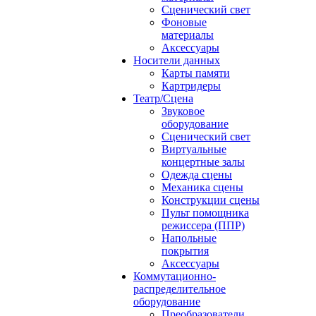
Сценический свет
Фоновые
материалы
Аксессуары
Носители данных
Карты памяти
Картридеры
Театр/Сцена
Звуковое
оборудование
Сценический свет
Виртуальные
концертные залы
Одежда сцены
Механика сцены
Конструкции сцены
Пульт помощника
режиссера (ППР)
Напольные
покрытия
Аксессуары
Коммутационно-
распределительное
оборудование
Преобразователи