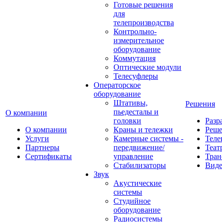
Готовые решения
для
телепроизводства
Контрольно-
измерительное
оборудование
Коммутация
Оптические модули
Телесуфлеры
Операторское
оборудование
Штативы,
Решения
пьедесталы и
О компании
головки
Разр
О компании
Краны и тележки
Реш
Услуги
Камерные системы -
Теле
Партнеры
передвижение/
Теат
Сертификаты
управление
Тран
Стабилизаторы
Виде
Звук
Акустические
системы
Студийное
оборудование
Радиосистемы