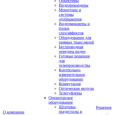
Объективы
Видеорекордеры
Мониторы и
системы
отображения
Видеомикшеры и
блоки
спецэффектов
Оборудование для
прямых трансляций
Беспроводная
передача видео
Готовые решения
для
телепроизводства
Контрольно-
измерительное
оборудование
Коммутация
Оптические модули
Телесуфлеры
Операторское
оборудование
Штативы,
Решения
пьедесталы и
О компании