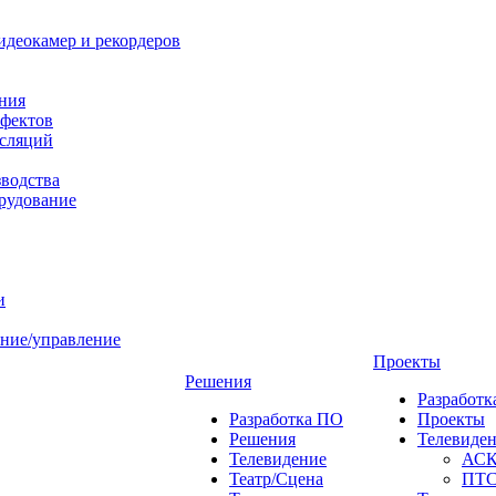
идеокамер и рекордеров
ния
фектов
нсляций
зводства
рудование
и
ние/управление
Проекты
Решения
Разработ
Разработка ПО
Проекты
Решения
Телевиде
Телевидение
АС
Театр/Сцена
ПТ