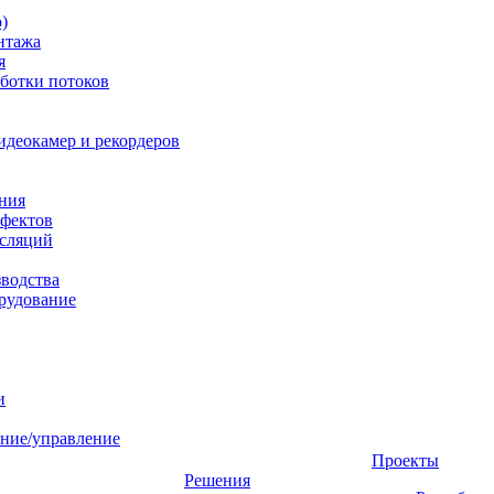
)
нтажа
я
ботки потоков
идеокамер и рекордеров
ния
фектов
нсляций
зводства
рудование
и
ние/управление
Проекты
Решения