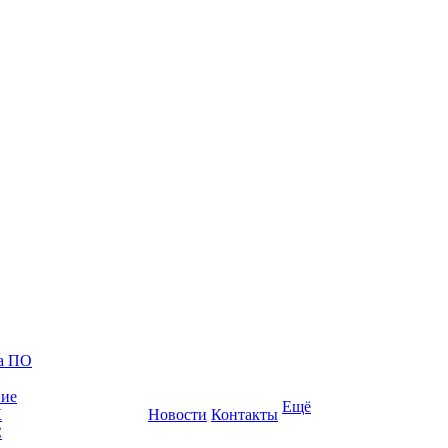
ка ПО
ние
Ещё
К
Новости
Контакты
С