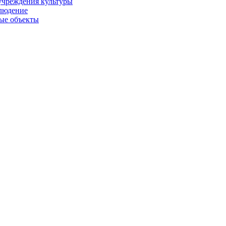
учреждения культуры
людение
ые объекты