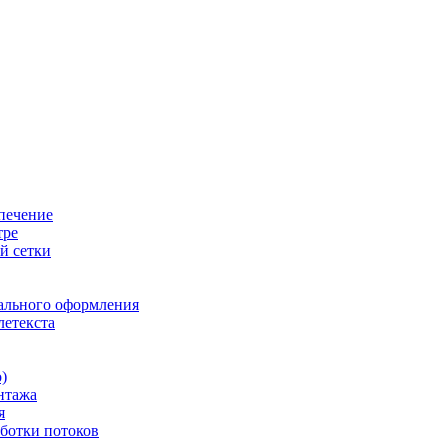
печение
тре
й сетки
ального оформления
летекста
)
нтажа
я
ботки потоков