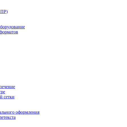
ППР)
оборудование
оформатов
печение
тре
й сетки
ального оформления
летекста