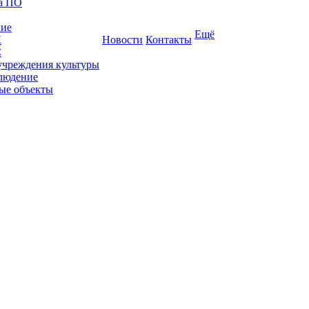
ка ПО
ние
Ещё
К
Новости
Контакты
С
учреждения культуры
людение
ые объекты