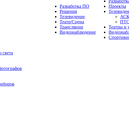
Разработ
Разработка ПО
Проекты
Решения
Телевиде
Телевидение
АС
Театр/Сцена
ПТ
Трансляции
Театры и 
Видеонаблюдение
Видеонаб
Спортивн
 света
 фотографов
риборов