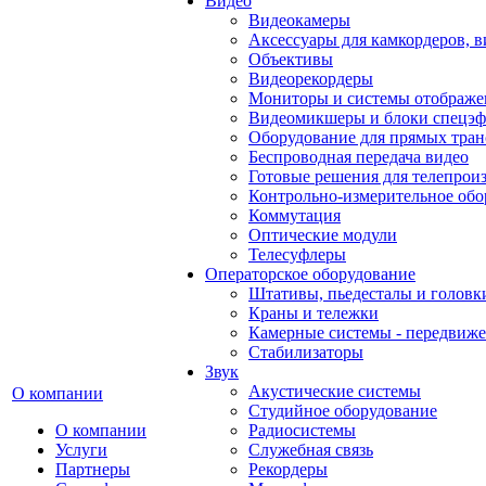
Видео
Видеокамеры
Аксессуары для камкордеров, в
Объективы
Видеорекордеры
Мониторы и системы отображе
Видеомикшеры и блоки спецэф
Оборудование для прямых тра
Беспроводная передача видео
Готовые решения для телепрои
Контрольно-измерительное обо
Коммутация
Оптические модули
Телесуфлеры
Операторское оборудование
Штативы, пьедесталы и головк
Краны и тележки
Камерные системы - передвиже
Стабилизаторы
Звук
Акустические системы
О компании
Студийное оборудование
О компании
Радиосистемы
Услуги
Служебная связь
Партнеры
Рекордеры