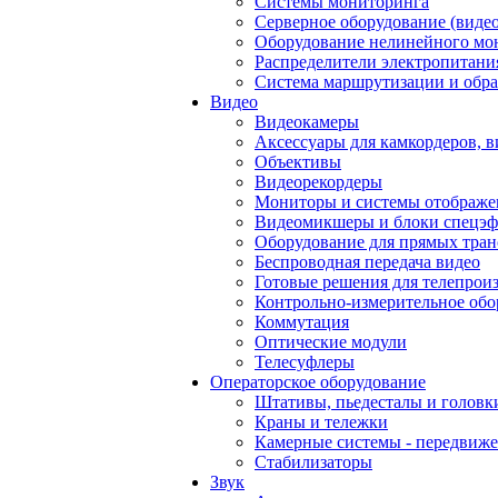
Системы мониторинга
Серверное оборудование (видео
Оборудование нелинейного мо
Распределители электропитани
Система маршрутизации и обра
Видео
Видеокамеры
Аксессуары для камкордеров, в
Объективы
Видеорекордеры
Мониторы и системы отображе
Видеомикшеры и блоки спецэф
Оборудование для прямых тра
Беспроводная передача видео
Готовые решения для телепрои
Контрольно-измерительное обо
Коммутация
Оптические модули
Телесуфлеры
Операторское оборудование
Штативы, пьедесталы и головк
Краны и тележки
Камерные системы - передвиже
Стабилизаторы
Звук