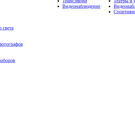
Трансляции
Театры и 
Видеонаблюдение
Видеонаб
Спортивн
 света
 фотографов
риборов