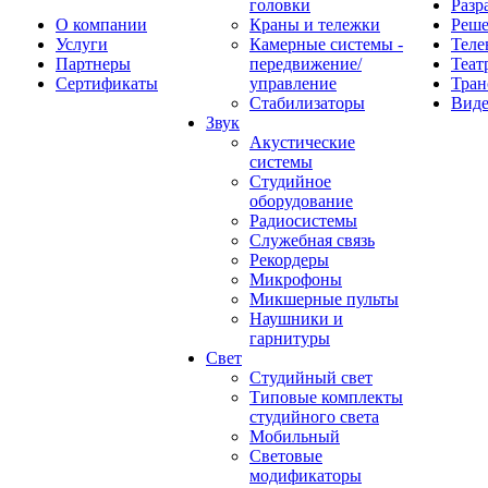
головки
Разр
О компании
Краны и тележки
Реш
Услуги
Камерные системы -
Теле
Партнеры
передвижение/
Теат
Сертификаты
управление
Тран
Стабилизаторы
Виде
Звук
Акустические
системы
Студийное
оборудование
Радиосистемы
Служебная связь
Рекордеры
Микрофоны
Микшерные пульты
Наушники и
гарнитуры
Свет
Студийный свет
Типовые комплекты
студийного света
Мобильный
Световые
модификаторы