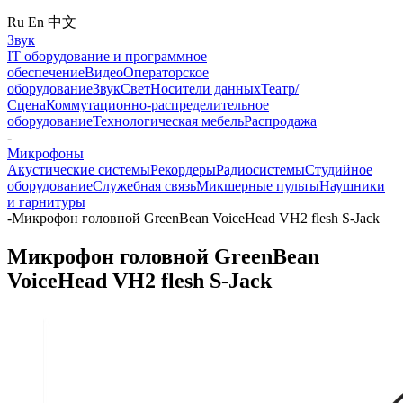
Ru
En
中文
Звук
IT оборудование и программное
обеспечение
Видео
Операторское
оборудование
Звук
Свет
Носители данных
Театр/
Сцена
Коммутационно-распределительное
оборудование
Технологическая мебель
Распродажа
-
Микрофоны
Акустические системы
Рекордеры
Радиосистемы
Студийное
оборудование
Служебная связь
Микшерные пульты
Наушники
и гарнитуры
-
Микрофон головной GreenBean VoiceHead VH2 flesh S-Jack
Микрофон головной GreenBean
VoiceHead VH2 flesh S-Jack