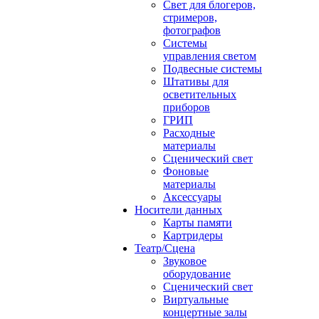
Свет для блогеров,
стримеров,
фотографов
Системы
управления светом
Подвесные системы
Штативы для
осветительных
приборов
ГРИП
Расходные
материалы
Сценический свет
Фоновые
материалы
Аксессуары
Носители данных
Карты памяти
Картридеры
Театр/Сцена
Звуковое
оборудование
Сценический свет
Виртуальные
концертные залы