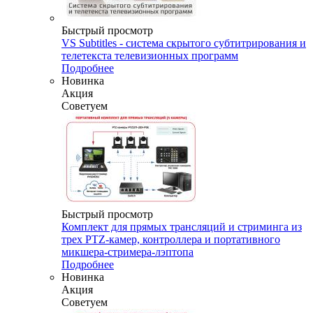
Быстрый просмотр
VS Subtitles - система скрытого субтитрирования и
телетекста телевизионных программ
Подробнее
Новинка
Акция
Советуем
Быстрый просмотр
Комплект для прямых трансляций и стриминга из
трех PTZ-камер, контроллера и портативного
микшера-стримера-лэптопа
Подробнее
Новинка
Акция
Советуем