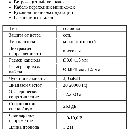
Ветрозащитный колпачок
Кабель переходник мини-джек
Руководство по эксплуатации
Гарантийный талон⁠
Тип
головной
Защита от ветра
есть
Тип капсюля
конденсаторный
Диаграмма
круговая
направленности
Размер капсюля
Ø3,0×1,5 мм
Размер корпуса/
Ø3,8×8 мм / 1,5 мм
кабеля
Чувствительность
3,0 мВ/Па
Диапазон частот
20-20000 Гц
Электрическое
≤2,2 кОм
сопротивление
Соотношение
≥63 дБ
сигнал/шум
Стандартное
1,0-10,0 В
напряжение
Длина провода
1,2 м