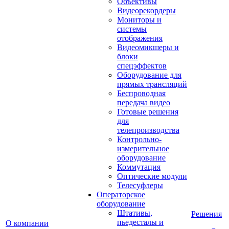
Объективы
Видеорекордеры
Мониторы и
системы
отображения
Видеомикшеры и
блоки
спецэффектов
Оборудование для
прямых трансляций
Беспроводная
передача видео
Готовые решения
для
телепроизводства
Контрольно-
измерительное
оборудование
Коммутация
Оптические модули
Телесуфлеры
Операторское
оборудование
Штативы,
Решения
пьедесталы и
О компании