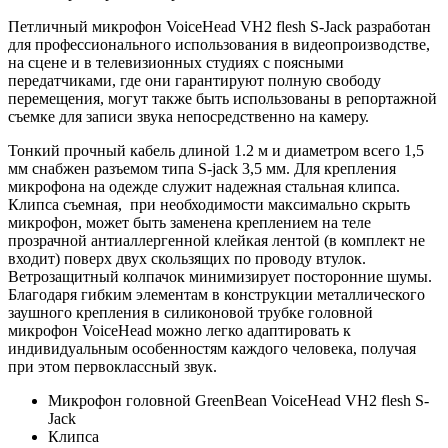
Петличный микрофон VoiceHead VH2 flesh S-Jack разработан
для профессионального использования в видеопроизводстве,
на сцене и в телевизионных студиях с поясными
передатчиками, где они гарантируют полную свободу
перемещения, могут также быть использованы в репортажной
съемке для записи звука непосредственно на камеру.
Тонкий прочный кабель длиной 1.2 м и диаметром всего 1,5
мм снабжен разъемом типа S-jack 3,5 мм. Для крепления
микрофона на одежде служит надежная стальная клипса.
Клипса съемная, при необходимости максимально скрыть
микрофон, может быть заменена креплением на теле
прозрачной антиаллергенной клейкая лентой (в комплект не
входит) поверх двух скользящих по проводу втулок.
Ветрозащитный колпачок минимизирует посторонние шумы.
Благодаря гибким элементам в конструкции металлического
заушного крепления в силиконовой трубке головной
микрофон VoiceHead можно легко адаптировать к
индивидуальным особенностям каждого человека, получая
при этом первоклассный звук.
Микрофон головной GreenBean VoiceHead VH2 flesh S-
Jack
Клипса