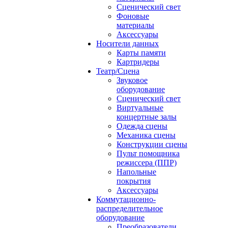
Сценический свет
Фоновые
материалы
Аксессуары
Носители данных
Карты памяти
Картридеры
Театр/Сцена
Звуковое
оборудование
Сценический свет
Виртуальные
концертные залы
Одежда сцены
Механика сцены
Конструкции сцены
Пульт помощника
режиссера (ППР)
Напольные
покрытия
Аксессуары
Коммутационно-
распределительное
оборудование
Преобразователи