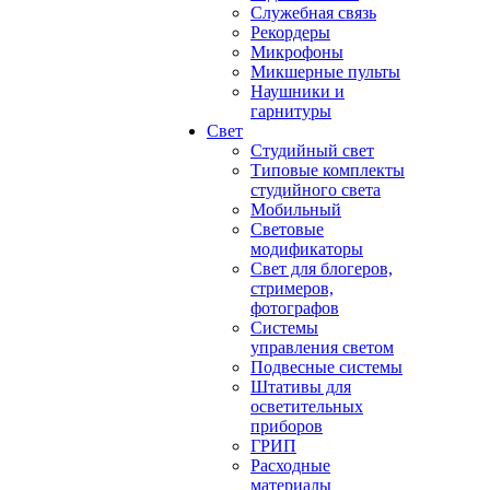
Служебная связь
Рекордеры
Микрофоны
Микшерные пульты
Наушники и
гарнитуры
Свет
Студийный свет
Типовые комплекты
студийного света
Мобильный
Световые
модификаторы
Свет для блогеров,
стримеров,
фотографов
Системы
управления светом
Подвесные системы
Штативы для
осветительных
приборов
ГРИП
Расходные
материалы