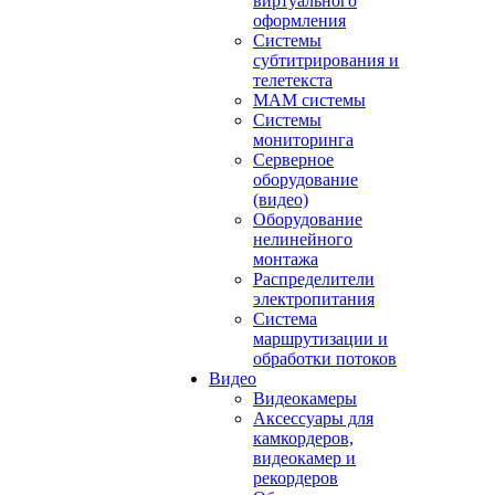
виртуального
оформления
Системы
субтитрирования и
телетекста
MAM системы
Системы
мониторинга
Серверное
оборудование
(видео)
Оборудование
нелинейного
монтажа
Распределители
электропитания
Система
маршрутизации и
обработки потоков
Видео
Видеокамеры
Аксессуары для
камкордеров,
видеокамер и
рекордеров