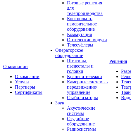
Готовые решения
для
телепроизводства
Контрольно-
измерительное
оборудование
Коммутация
Оптические модули
Телесуфлеры
Операторское
оборудование
Штативы,
Решения
пьедесталы и
О компании
головки
Разр
О компании
Краны и тележки
Реш
Услуги
Камерные системы -
Теле
Партнеры
передвижение/
Теат
Сертификаты
управление
Тран
Стабилизаторы
Виде
Звук
Акустические
системы
Студийное
оборудование
Радиосистемы