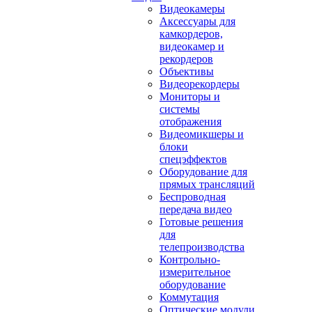
Видеокамеры
Аксессуары для
камкордеров,
видеокамер и
рекордеров
Объективы
Видеорекордеры
Мониторы и
системы
отображения
Видеомикшеры и
блоки
спецэффектов
Оборудование для
прямых трансляций
Беспроводная
передача видео
Готовые решения
для
телепроизводства
Контрольно-
измерительное
оборудование
Коммутация
Оптические модули