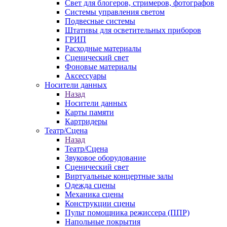
Свет для блогеров, стримеров, фотографов
Системы управления светом
Подвесные системы
Штативы для осветительных приборов
ГРИП
Расходные материалы
Сценический свет
Фоновые материалы
Аксессуары
Носители данных
Назад
Носители данных
Карты памяти
Картридеры
Театр/Сцена
Назад
Театр/Сцена
Звуковое оборудование
Сценический свет
Виртуальные концертные залы
Одежда сцены
Механика сцены
Конструкции сцены
Пульт помощника режиссера (ППР)
Напольные покрытия