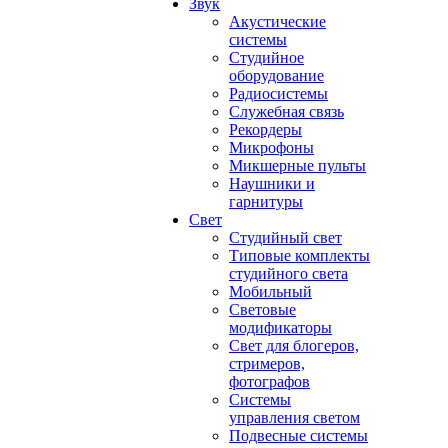
Звук
Акустические
системы
Студийное
оборудование
Радиосистемы
Служебная связь
Рекордеры
Микрофоны
Микшерные пульты
Наушники и
гарнитуры
Свет
Студийный свет
Типовые комплекты
студийного света
Мобильный
Световые
модификаторы
Свет для блогеров,
стримеров,
фотографов
Системы
управления светом
Подвесные системы