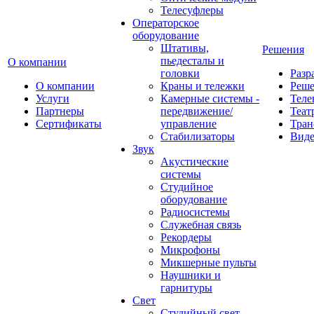
Телесуфлеры
Операторское
оборудование
Штативы,
Решения
пьедесталы и
О компании
головки
Разр
О компании
Краны и тележки
Реш
Услуги
Камерные системы -
Теле
Партнеры
передвижение/
Теат
Сертификаты
управление
Тран
Стабилизаторы
Виде
Звук
Акустические
системы
Студийное
оборудование
Радиосистемы
Служебная связь
Рекордеры
Микрофоны
Микшерные пульты
Наушники и
гарнитуры
Свет
Студийный свет