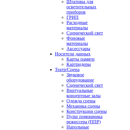
Штативы для
осветительных
приборов
ГРИП
Расходные
материалы
Сценический свет
Фоновые
материалы
Аксессуары
Носители данных
Карты памяти
Картридеры
Театр/Сцена
Звуковое
оборудование
Сценический свет
Виртуальные
концертные залы
Одежда сцены
Механика сцены
Конструкции сцены
Пульт помощника
режиссера (ППР)
Напольные