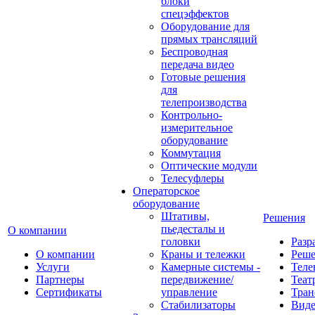
блоки
спецэффектов
Оборудование для
прямых трансляций
Беспроводная
передача видео
Готовые решения
для
телепроизводства
Контрольно-
измерительное
оборудование
Коммутация
Оптические модули
Телесуфлеры
Операторское
оборудование
Штативы,
Решения
пьедесталы и
О компании
головки
Разр
О компании
Краны и тележки
Реш
Услуги
Камерные системы -
Теле
Партнеры
передвижение/
Теат
Сертификаты
управление
Тран
Стабилизаторы
Виде