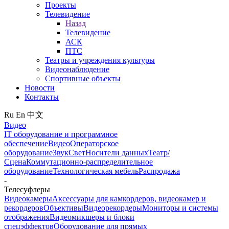
Проекты
Телевидение
Назад
Телевидение
АСК
ПТС
Театры и учреждения культуры
Видеонаблюдение
Спортивные объекты
Новости
Контакты
Ru
En
中文
Видео
IT оборудование и программное
обеспечение
Видео
Операторское
оборудование
Звук
Свет
Носители данных
Театр/
Сцена
Коммутационно-распределительное
оборудование
Технологическая мебель
Распродажа
-
Телесуфлеры
Видеокамеры
Аксессуары для камкордеров, видеокамер и
рекордеров
Объективы
Видеорекордеры
Мониторы и системы
отображения
Видеомикшеры и блоки
спецэффектов
Оборудование для прямых