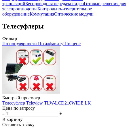
трансляций
Беспроводная передача видео
Готовые решения для
телепроизводства
Контрольно-измерительное
оборудование
Коммутация
Оптические модули
Телесуфлеры
Фильтр
По популярности
По алфавиту
По цене
Быстрый просмотр
Телесуфлер Teleview TLW-LCD210WIDE LK
Цена по запросу
-
+
В корзину
Оставить заявку