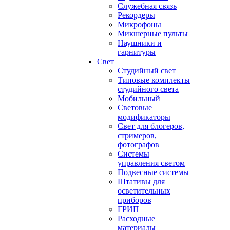
Служебная связь
Рекордеры
Микрофоны
Микшерные пульты
Наушники и
гарнитуры
Свет
Студийный свет
Типовые комплекты
студийного света
Мобильный
Световые
модификаторы
Свет для блогеров,
стримеров,
фотографов
Системы
управления светом
Подвесные системы
Штативы для
осветительных
приборов
ГРИП
Расходные
материалы