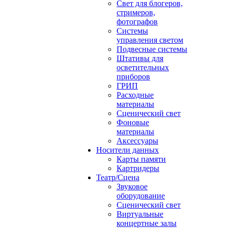
Свет для блогеров,
стримеров,
фотографов
Системы
управления светом
Подвесные системы
Штативы для
осветительных
приборов
ГРИП
Расходные
материалы
Сценический свет
Фоновые
материалы
Аксессуары
Носители данных
Карты памяти
Картридеры
Театр/Сцена
Звуковое
оборудование
Сценический свет
Виртуальные
концертные залы