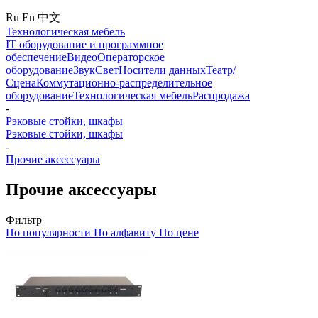
Ru
En
中文
Технологическая мебель
IT оборудование и программное
обеспечение
Видео
Операторское
оборудование
Звук
Свет
Носители данных
Театр/
Сцена
Коммутационно-распределительное
оборудование
Технологическая мебель
Распродажа
-
Рэковые стойки, шкафы
Рэковые стойки, шкафы
-
Прочие аксессуары
Прочие аксессуары
Фильтр
По популярности
По алфавиту
По цене