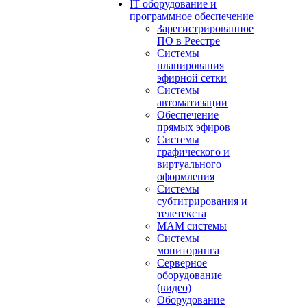
IT оборудование и
программное обеспечение
Зарегистрированное
ПО в Реестре
Системы
планирования
эфирной сетки
Системы
автоматизации
Обеспечение
прямых эфиров
Системы
графического и
виртуального
оформления
Системы
субтитрирования и
телетекста
MAM системы
Системы
мониторинга
Серверное
оборудование
(видео)
Оборудование