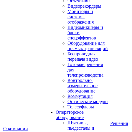
Объективы
Видеорекордеры
Мониторы и
системы
отображения
Видеомикшеры и
блоки
спецэффектов
Оборудование для
прямых трансляций
Беспроводная
передача видео
Готовые решения
для
телепроизводства
Контрольно-
измерительное
оборудование
Коммутация
Оптические модули
Телесуфлеры
Операторское
оборудование
Штативы,
Решения
пьедесталы и
О компании