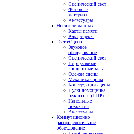
Сценический свет
Фоновые
материалы
Аксессуары
Носители данных
Карты памяти
Картридеры
Театр/Сцена
Звуковое
оборудование
Сценический свет
Виртуальные
концертные залы
Одежда сцены
Механика сцены
Конструкции сцены
Пульт помощника
режиссера (ППР)
Напольные
покрытия
Аксессуары
Коммутационно-
распределительное
оборудование
Преобразователи