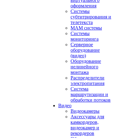
виртуального
оформления
Системы
субтитрирования и
телетекста
MAM системы
Системы
мониторинга
Серверное
оборудование
(видео)
Оборудование
нелинейного
монтажа
Распределители
электропитания
Система
маршрутизации и
обработки потоков
Видео
Видеокамеры
Аксессуары для
камкордеров,
видеокамер и
рекордеров