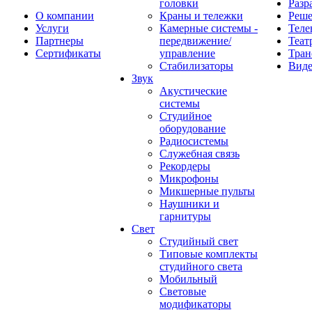
головки
Разр
О компании
Краны и тележки
Реш
Услуги
Камерные системы -
Теле
Партнеры
передвижение/
Теат
Сертификаты
управление
Тран
Стабилизаторы
Виде
Звук
Акустические
системы
Студийное
оборудование
Радиосистемы
Служебная связь
Рекордеры
Микрофоны
Микшерные пульты
Наушники и
гарнитуры
Свет
Студийный свет
Типовые комплекты
студийного света
Мобильный
Световые
модификаторы