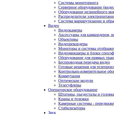
Системы мониторинга
Серверное оборудование (видео
Оборудование нелинейного мо
Распределители электропитани
Система маршрутизации и обра
Видео
Видеокамеры
Аксессуары для камкордеров, в
Объективы
Видеорекордеры
Мониторы и системы отображе
Видеомикшеры и блоки спецэф
Оборудование для прямых тра
Беспроводная передача видео
Готовые решения для телепрои
Контрольно-измерительное обо
Коммутация
Оптические модули
Телесуфлеры
Операторское оборудование
Штативы, пьедесталы и головк
Краны и тележки
Камерные системы - передвиже
Стабилизаторы
Звук