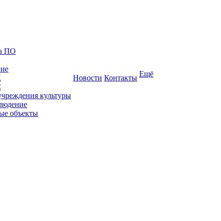
ка ПО
ние
Ещё
К
Новости
Контакты
С
учреждения культуры
людение
ые объекты