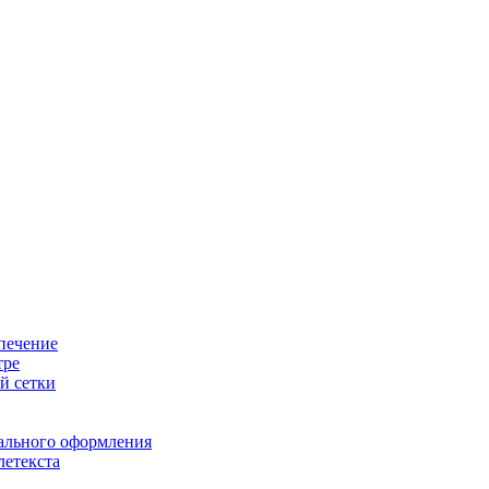
печение
тре
й сетки
ального оформления
летекста