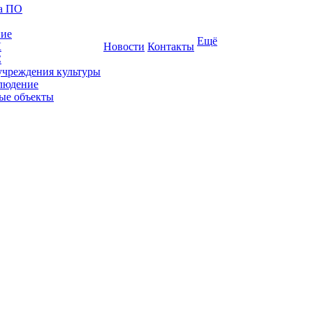
ка ПО
ние
Ещё
К
Новости
Контакты
С
учреждения культуры
людение
ые объекты