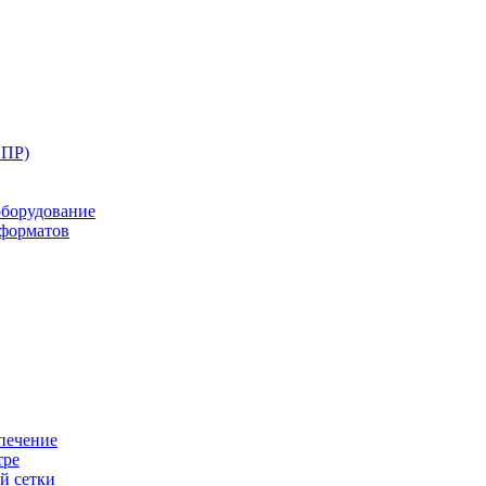
ППР)
оборудование
оформатов
печение
тре
й сетки