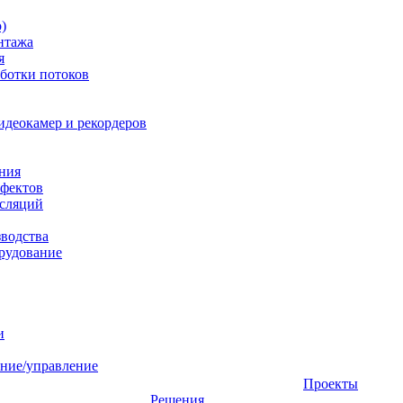
)
нтажа
я
ботки потоков
идеокамер и рекордеров
ния
фектов
нсляций
зводства
рудование
и
ние/управление
Проекты
Решения