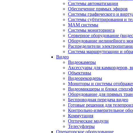
Системы автоматизации
Обеспечение прямых эфиров
Системы графического и вирту
Системы субтитрирования и те
MAM системы
Системы мониторинга
Серверное оборудование (видео
Оборудование нелинейного мо
Распределители электропитани
Система маршрутизации и обра
Видео
Видеокамеры
Аксессуары для камкордеров, в
Объективы
Видеорекордеры
Мониторы и системы отображе
Видеомикшеры и блоки спецэф
Оборудование для прямых тра
Беспроводная передача видео
Готовые решения для телепрои
Контрольно-измерительное обо
Коммутация
Оптические модули
Телесуфлеры
Операторское оборудование