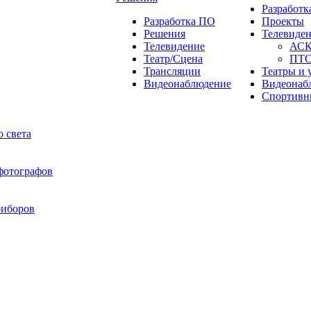
Разработ
Разработка ПО
Проекты
Решения
Телевиде
Телевидение
АС
Театр/Сцена
ПТ
Трансляции
Театры и 
Видеонаблюдение
Видеонаб
Спортивн
 света
 фотографов
риборов