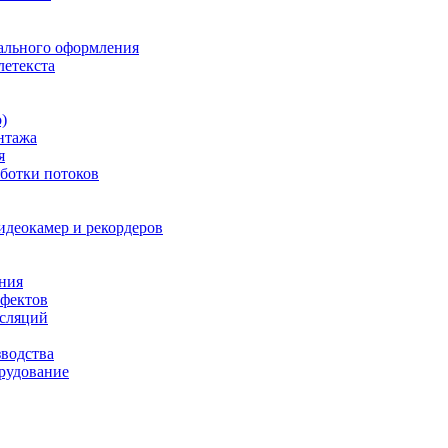
ального оформления
летекста
)
нтажа
я
ботки потоков
идеокамер и рекордеров
ния
фектов
нсляций
зводства
рудование