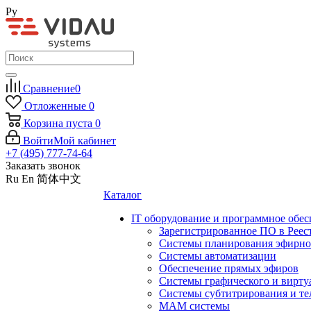
Ру
Сравнение
0
Отложенные
0
Корзина
пуста
0
Войти
Мой кабинет
+7 (495) 777-74-64
Заказать звонок
Ru
En
简体中文
Каталог
IT оборудование и программное обес
Зарегистрированное ПО в Реес
Системы планирования эфирно
Системы автоматизации
Обеспечение прямых эфиров
Системы графического и вирту
Системы субтитрирования и те
MAM системы