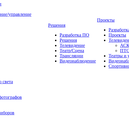
и
ние/управление
Проекты
Решения
Разработ
Разработка ПО
Проекты
Решения
Телевиде
Телевидение
АС
Театр/Сцена
ПТ
Трансляции
Театры и 
Видеонаблюдение
Видеонаб
Спортивн
 света
 фотографов
риборов