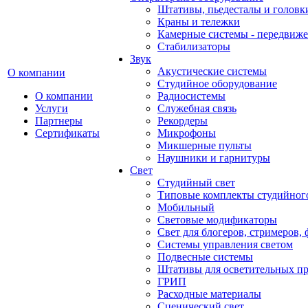
Штативы, пьедесталы и головк
Краны и тележки
Камерные системы - передвиже
Стабилизаторы
Звук
Акустические системы
О компании
Студийное оборудование
О компании
Радиосистемы
Услуги
Служебная связь
Партнеры
Рекордеры
Сертификаты
Микрофоны
Микшерные пульты
Наушники и гарнитуры
Свет
Студийный свет
Типовые комплекты студийного
Мобильный
Световые модификаторы
Свет для блогеров, стримеров,
Системы управления светом
Подвесные системы
Штативы для осветительных п
ГРИП
Расходные материалы
Сценический свет