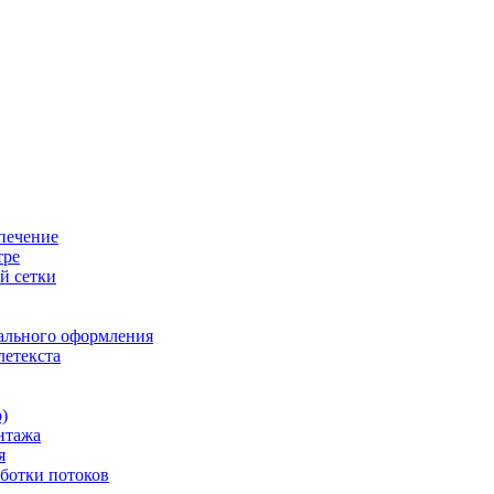
печение
тре
й сетки
ального оформления
летекста
)
нтажа
я
ботки потоков