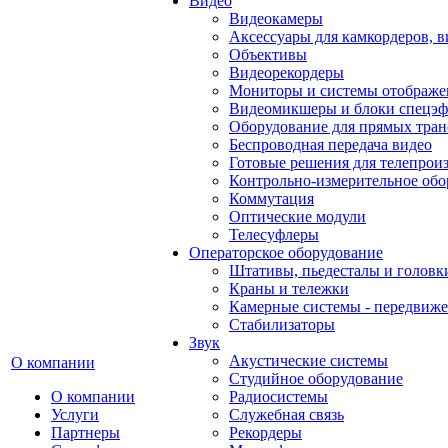
Видео
Видеокамеры
Аксессуары для камкордеров, в
Объективы
Видеорекордеры
Мониторы и системы отображе
Видеомикшеры и блоки спецэф
Оборудование для прямых тра
Беспроводная передача видео
Готовые решения для телепрои
Контрольно-измерительное обо
Коммутация
Оптические модули
Телесуфлеры
Операторское оборудование
Штативы, пьедесталы и головк
Краны и тележки
Камерные системы - передвиже
Стабилизаторы
Звук
Акустические системы
О компании
Студийное оборудование
О компании
Радиосистемы
Услуги
Служебная связь
Партнеры
Рекордеры