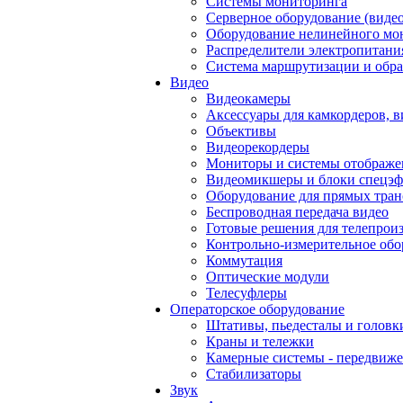
Системы мониторинга
Серверное оборудование (видео
Оборудование нелинейного мо
Распределители электропитани
Система маршрутизации и обра
Видео
Видеокамеры
Аксессуары для камкордеров, в
Объективы
Видеорекордеры
Мониторы и системы отображе
Видеомикшеры и блоки спецэф
Оборудование для прямых тра
Беспроводная передача видео
Готовые решения для телепрои
Контрольно-измерительное обо
Коммутация
Оптические модули
Телесуфлеры
Операторское оборудование
Штативы, пьедесталы и головк
Краны и тележки
Камерные системы - передвиже
Стабилизаторы
Звук