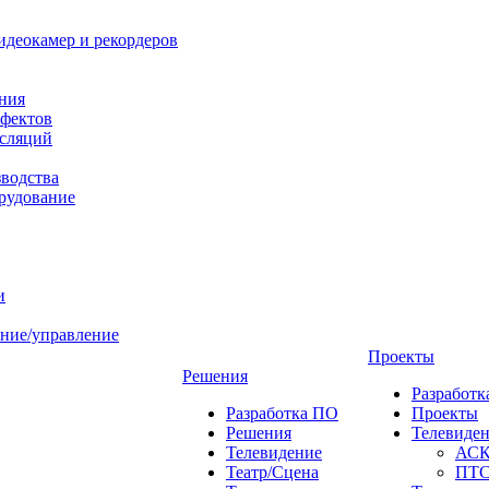
идеокамер и рекордеров
ния
фектов
нсляций
зводства
рудование
и
ние/управление
Проекты
Решения
Разработ
Разработка ПО
Проекты
Решения
Телевиде
Телевидение
АС
Театр/Сцена
ПТ