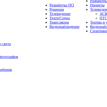
Разработ
Разработка ПО
Проекты
Решения
Телевиде
Телевидение
АС
Театр/Сцена
ПТ
Трансляции
Театры и 
Видеонаблюдение
Видеонаб
Спортивн
 света
 фотографов
риборов