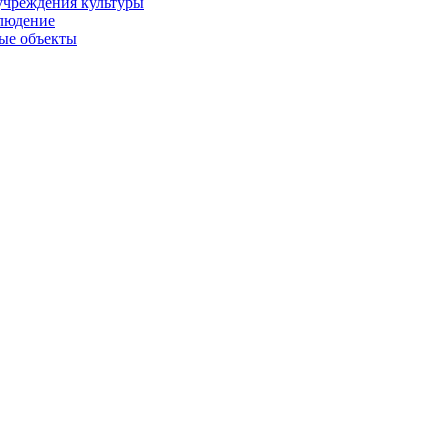
учреждения культуры
людение
ые объекты