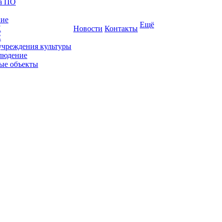
ка ПО
ние
Ещё
К
Новости
Контакты
С
учреждения культуры
людение
ые объекты