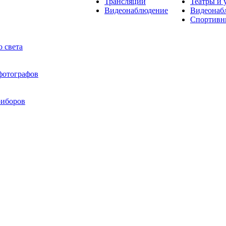
Трансляции
Театры и 
Видеонаблюдение
Видеонаб
Спортивн
 света
 фотографов
риборов