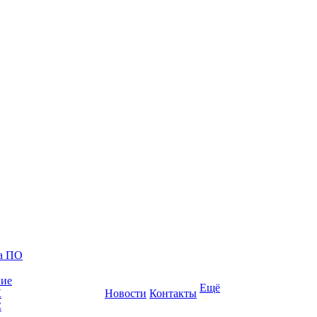
ка ПО
ние
Ещё
К
Новости
Контакты
С