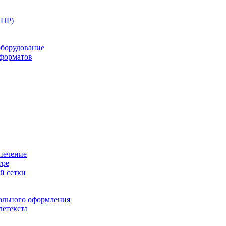
ППР)
оборудование
оформатов
печение
тре
й сетки
ального оформления
летекста