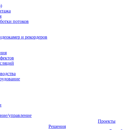
)
нтажа
я
ботки потоков
идеокамер и рекордеров
ния
фектов
нсляций
зводства
рудование
и
ние/управление
Проекты
Решения