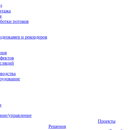
)
нтажа
я
ботки потоков
идеокамер и рекордеров
ния
фектов
нсляций
зводства
рудование
и
ние/управление
Проекты
Решения