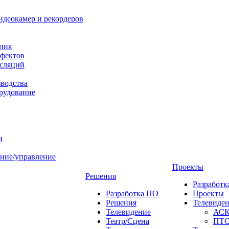
идеокамер и рекордеров
ния
фектов
нсляций
зводства
рудование
и
ние/управление
Проекты
Решения
Разработ
Разработка ПО
Проекты
Решения
Телевиде
Телевидение
АС
Театр/Сцена
ПТ