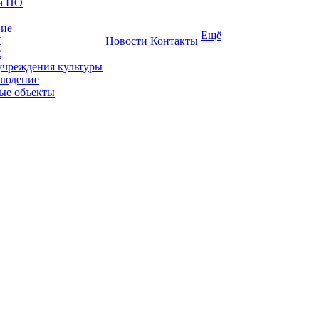
ка ПО
ние
Ещё
К
Новости
Контакты
С
учреждения культуры
людение
ые объекты