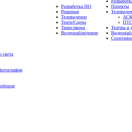
Разработ
Разработка ПО
Проекты
Решения
Телевиде
Телевидение
АС
Театр/Сцена
ПТ
Трансляции
Театры и 
Видеонаблюдение
Видеонаб
Спортивн
 света
 фотографов
риборов