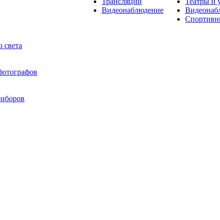
Трансляции
Театры и 
Видеонаблюдение
Видеонаб
Спортивн
 света
 фотографов
риборов