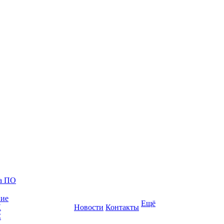
ка ПО
ние
Ещё
К
Новости
Контакты
С