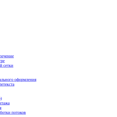
печение
тре
й сетки
ального оформления
летекста
)
нтажа
я
ботки потоков