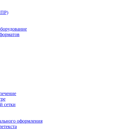
ППР)
оборудование
оформатов
печение
тре
й сетки
ального оформления
летекста