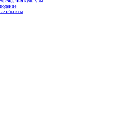
учреждения культуры
людение
ые объекты