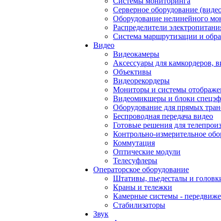
Системы мониторинга
Серверное оборудование (видео
Оборудование нелинейного мо
Распределители электропитани
Система маршрутизации и обра
Видео
Видеокамеры
Аксессуары для камкордеров, в
Объективы
Видеорекордеры
Мониторы и системы отображе
Видеомикшеры и блоки спецэф
Оборудование для прямых тра
Беспроводная передача видео
Готовые решения для телепрои
Контрольно-измерительное обо
Коммутация
Оптические модули
Телесуфлеры
Операторское оборудование
Штативы, пьедесталы и головк
Краны и тележки
Камерные системы - передвиже
Стабилизаторы
Звук