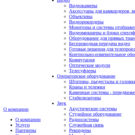
Видео
Видеокамеры
Аксессуары для камкордеров, в
Объективы
Видеорекордеры
Мониторы и системы отображе
Видеомикшеры и блоки спецэф
Оборудование для прямых тра
Беспроводная передача видео
Готовые решения для телепрои
Контрольно-измерительное обо
Коммутация
Оптические модули
Телесуфлеры
Операторское оборудование
Штативы, пьедесталы и головк
Краны и тележки
Камерные системы - передвиже
Стабилизаторы
Звук
Акустические системы
О компании
Студийное оборудование
О компании
Радиосистемы
Услуги
Служебная связь
Партнеры
Рекордеры