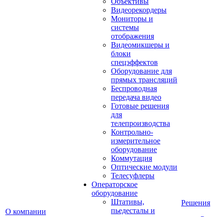
Объективы
Видеорекордеры
Мониторы и
системы
отображения
Видеомикшеры и
блоки
спецэффектов
Оборудование для
прямых трансляций
Беспроводная
передача видео
Готовые решения
для
телепроизводства
Контрольно-
измерительное
оборудование
Коммутация
Оптические модули
Телесуфлеры
Операторское
оборудование
Штативы,
Решения
пьедесталы и
О компании