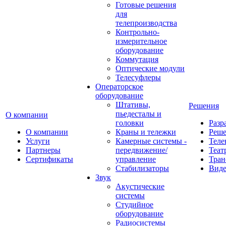
Готовые решения
для
телепроизводства
Контрольно-
измерительное
оборудование
Коммутация
Оптические модули
Телесуфлеры
Операторское
оборудование
Штативы,
Решения
пьедесталы и
О компании
головки
Разр
О компании
Краны и тележки
Реш
Услуги
Камерные системы -
Теле
Партнеры
передвижение/
Теат
Сертификаты
управление
Тран
Стабилизаторы
Виде
Звук
Акустические
системы
Студийное
оборудование
Радиосистемы