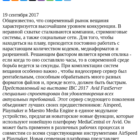
19 сентября 2017
Общеизвестно, что современный рынок вещания
характеризуется высочайшим уровнем конкуренции. В
неравной схватке сталкиваются компании, стриминговые
системы, а также социальные сети. Для того, чтобы
находиться на плаву, приходится постоянно работать с
нарастающим количеством кодеков, медиаформатов и
разрешений. Решающим фактором является время отклика -
если когда то оно составляло часы, то в современной среде
борьба ведется за секунды. При комплектации систем
вещания особенно важно , чтобы видеосервер сервер был
рентабельным, способным обрабатывать много разных
форматов файлов и, прежде всего, должен быть быстрым.
Представленный на выставке IBC 2017 Avid FastServer
специально спроектирован для удовлетворения всех
актуальных требований.
Этот сервер следующего поколения
объединяет лучших своих предшественников: Airspeed,
Playmaker и Maestro Media Engine в единое модульное
устройство, предлагая новаторские новые функции, которые
используют новейшую платформу MediaCentral от Avid. Он
может быть применен в различных рабочих процессах и
совместим со всеми существующими инструментами AirSpeed
​​и Playmaker. Новая серверная платформа представляет