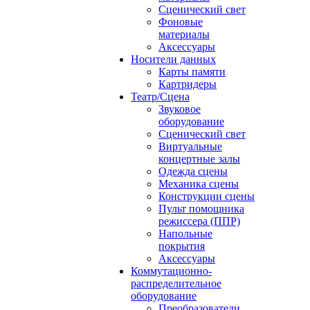
Сценический свет
Фоновые
материалы
Аксессуары
Носители данных
Карты памяти
Картридеры
Театр/Сцена
Звуковое
оборудование
Сценический свет
Виртуальные
концертные залы
Одежда сцены
Механика сцены
Конструкции сцены
Пульт помощника
режиссера (ППР)
Напольные
покрытия
Аксессуары
Коммутационно-
распределительное
оборудование
Преобразователи