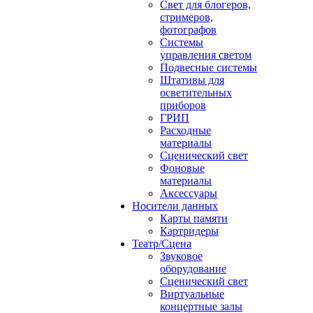
Свет для блогеров,
стримеров,
фотографов
Системы
управления светом
Подвесные системы
Штативы для
осветительных
приборов
ГРИП
Расходные
материалы
Сценический свет
Фоновые
материалы
Аксессуары
Носители данных
Карты памяти
Картридеры
Театр/Сцена
Звуковое
оборудование
Сценический свет
Виртуальные
концертные залы