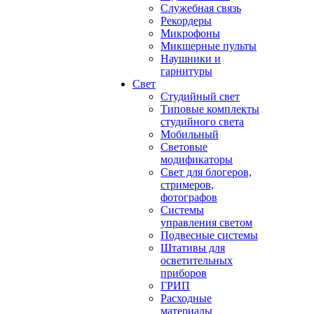
Служебная связь
Рекордеры
Микрофоны
Микшерные пульты
Наушники и
гарнитуры
Свет
Студийный свет
Типовые комплекты
студийного света
Мобильный
Световые
модификаторы
Свет для блогеров,
стримеров,
фотографов
Системы
управления светом
Подвесные системы
Штативы для
осветительных
приборов
ГРИП
Расходные
материалы