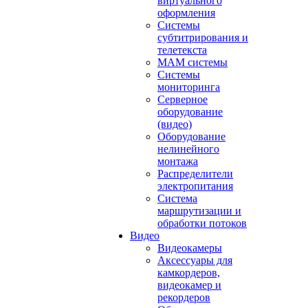
виртуального
оформления
Системы
субтитрирования и
телетекста
MAM системы
Системы
мониторинга
Серверное
оборудование
(видео)
Оборудование
нелинейного
монтажа
Распределители
электропитания
Система
маршрутизации и
обработки потоков
Видео
Видеокамеры
Аксессуары для
камкордеров,
видеокамер и
рекордеров