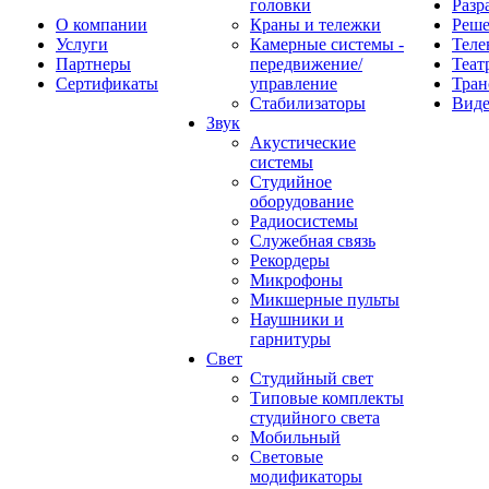
головки
Разр
О компании
Краны и тележки
Реш
Услуги
Камерные системы -
Теле
Партнеры
передвижение/
Теат
Сертификаты
управление
Тран
Стабилизаторы
Виде
Звук
Акустические
системы
Студийное
оборудование
Радиосистемы
Служебная связь
Рекордеры
Микрофоны
Микшерные пульты
Наушники и
гарнитуры
Свет
Студийный свет
Типовые комплекты
студийного света
Мобильный
Световые
модификаторы