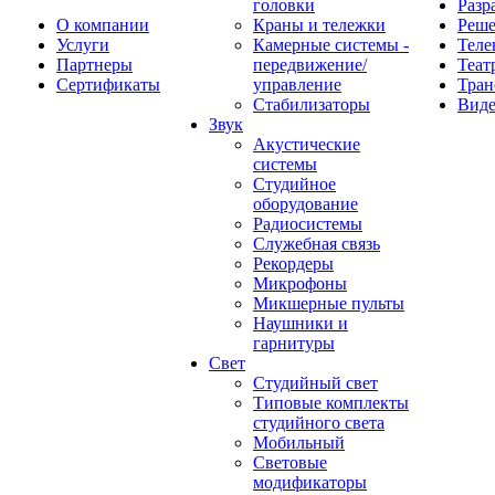
головки
Разр
О компании
Краны и тележки
Реш
Услуги
Камерные системы -
Теле
Партнеры
передвижение/
Теат
Сертификаты
управление
Тран
Стабилизаторы
Виде
Звук
Акустические
системы
Студийное
оборудование
Радиосистемы
Служебная связь
Рекордеры
Микрофоны
Микшерные пульты
Наушники и
гарнитуры
Свет
Студийный свет
Типовые комплекты
студийного света
Мобильный
Световые
модификаторы