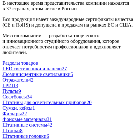
В настоящее время представительства компании находятся
в 37 странах, в том числе в России.
Вся продукция имеет международные сертификаты качества
(CE и RoHS) и допущена к продажам на рынках ЕС и США.
Миссия компании — разработка творческого
и инновационного студийного оборудования, которое
отвечает потребностям профессионалов и вдохновляет
любителей.
Разделы товаров
LED светильники и панели
27
Люминисцентные светильники
5
Отражатели
42
ГРИП
3
Пульты
9
Софтбоксы
34
Штативы для осветительных приборов
20
Сумки, кейсы
1
Фильтры
22
Фоновые материалы
31
Штативные системы
42
Шторки
8
Штативные головки
6