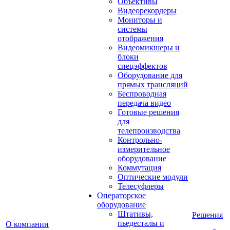
Объективы
Видеорекордеры
Мониторы и
системы
отображения
Видеомикшеры и
блоки
спецэффектов
Оборудование для
прямых трансляций
Беспроводная
передача видео
Готовые решения
для
телепроизводства
Контрольно-
измерительное
оборудование
Коммутация
Оптические модули
Телесуфлеры
Операторское
оборудование
Штативы,
Решения
пьедесталы и
О компании