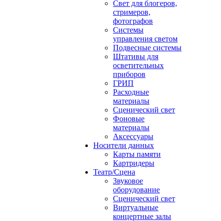
Свет для блогеров,
стримеров,
фотографов
Системы
управления светом
Подвесные системы
Штативы для
осветительных
приборов
ГРИП
Расходные
материалы
Сценический свет
Фоновые
материалы
Аксессуары
Носители данных
Карты памяти
Картридеры
Театр/Сцена
Звуковое
оборудование
Сценический свет
Виртуальные
концертные залы