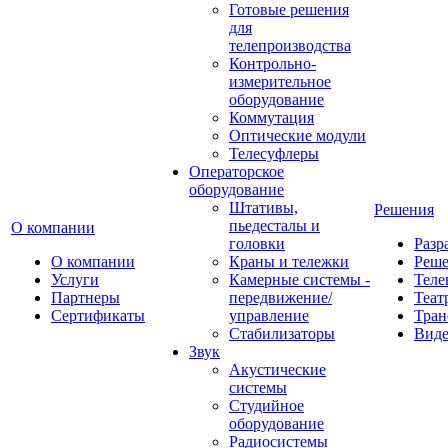
Готовые решения
для
телепроизводства
Контрольно-
измерительное
оборудование
Коммутация
Оптические модули
Телесуфлеры
Операторское
оборудование
Штативы,
Решения
пьедесталы и
О компании
головки
Разр
О компании
Краны и тележки
Реш
Услуги
Камерные системы -
Теле
Партнеры
передвижение/
Теат
Сертификаты
управление
Тран
Стабилизаторы
Виде
Звук
Акустические
системы
Студийное
оборудование
Радиосистемы