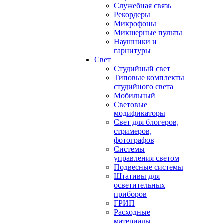
Служебная связь
Рекордеры
Микрофоны
Микшерные пульты
Наушники и
гарнитуры
Свет
Студийный свет
Типовые комплекты
студийного света
Мобильный
Световые
модификаторы
Свет для блогеров,
стримеров,
фотографов
Системы
управления светом
Подвесные системы
Штативы для
осветительных
приборов
ГРИП
Расходные
материалы