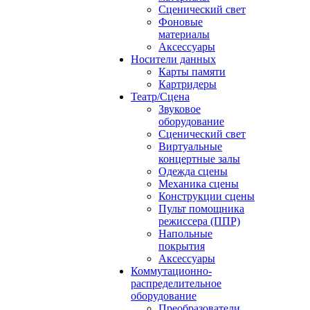
Сценический свет
Фоновые
материалы
Аксессуары
Носители данных
Карты памяти
Картридеры
Театр/Сцена
Звуковое
оборудование
Сценический свет
Виртуальные
концертные залы
Одежда сцены
Механика сцены
Конструкции сцены
Пульт помощника
режиссера (ППР)
Напольные
покрытия
Аксессуары
Коммутационно-
распределительное
оборудование
Преобразователи