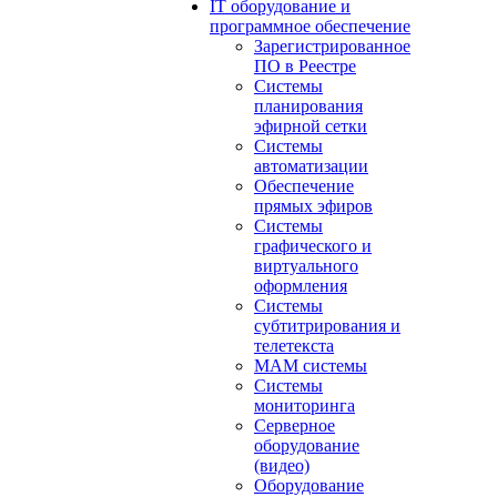
IT оборудование и
программное обеспечение
Зарегистрированное
ПО в Реестре
Системы
планирования
эфирной сетки
Системы
автоматизации
Обеспечение
прямых эфиров
Системы
графического и
виртуального
оформления
Системы
субтитрирования и
телетекста
MAM системы
Системы
мониторинга
Серверное
оборудование
(видео)
Оборудование