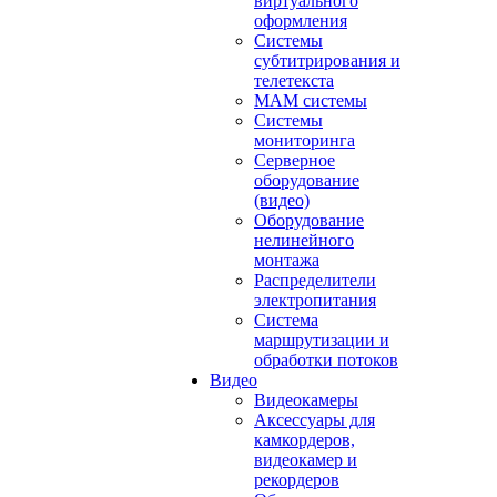
виртуального
оформления
Системы
субтитрирования и
телетекста
MAM системы
Системы
мониторинга
Серверное
оборудование
(видео)
Оборудование
нелинейного
монтажа
Распределители
электропитания
Система
маршрутизации и
обработки потоков
Видео
Видеокамеры
Аксессуары для
камкордеров,
видеокамер и
рекордеров