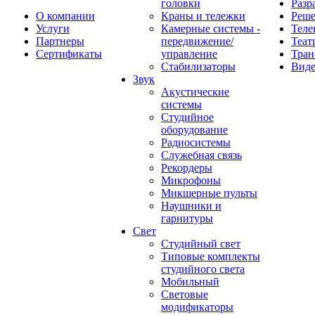
головки
Разр
О компании
Краны и тележки
Реш
Услуги
Камерные системы -
Теле
Партнеры
передвижение/
Теат
Сертификаты
управление
Тран
Стабилизаторы
Виде
Звук
Акустические
системы
Студийное
оборудование
Радиосистемы
Служебная связь
Рекордеры
Микрофоны
Микшерные пульты
Наушники и
гарнитуры
Свет
Студийный свет
Типовые комплекты
студийного света
Мобильный
Световые
модификаторы