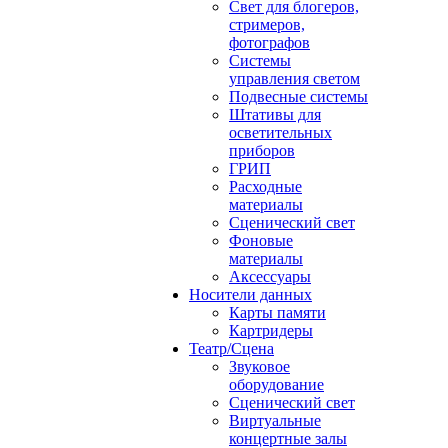
Свет для блогеров,
стримеров,
фотографов
Системы
управления светом
Подвесные системы
Штативы для
осветительных
приборов
ГРИП
Расходные
материалы
Сценический свет
Фоновые
материалы
Аксессуары
Носители данных
Карты памяти
Картридеры
Театр/Сцена
Звуковое
оборудование
Сценический свет
Виртуальные
концертные залы