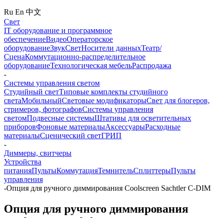
Ru
En
中文
Свет
IT оборудование и программное
обеспечение
Видео
Операторское
оборудование
Звук
Свет
Носители данных
Театр/
Сцена
Коммутационно-распределительное
оборудование
Технологическая мебель
Распродажа
-
Системы управления светом
Студийный свет
Типовые комплекты студийного
света
Мобильный
Световые модификаторы
Свет для блогеров,
стримеров, фотографов
Системы управления
светом
Подвесные системы
Штативы для осветительных
приборов
Фоновые материалы
Аксессуары
Расходные
материалы
Сценический свет
ГРИП
-
Диммеры, свитчеры
Устройства
питания
Пульты
Коммутация
Темнитель
Сплиттеры
Пульты
управления
-
Опция для ручного диммирования Coolscreen Sachtler C-DIM
Опция для ручного диммирования