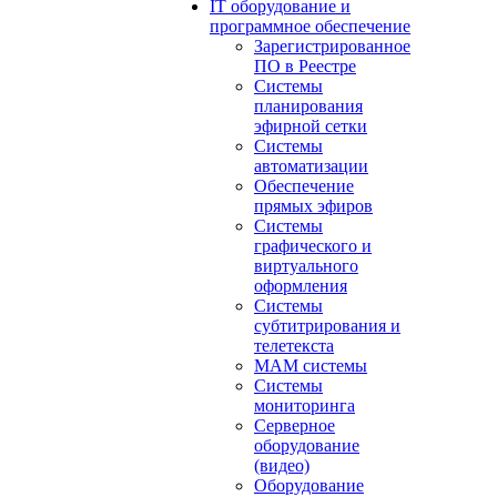
IT оборудование и
программное обеспечение
Зарегистрированное
ПО в Реестре
Системы
планирования
эфирной сетки
Системы
автоматизации
Обеспечение
прямых эфиров
Системы
графического и
виртуального
оформления
Системы
субтитрирования и
телетекста
MAM системы
Системы
мониторинга
Серверное
оборудование
(видео)
Оборудование