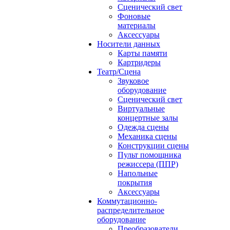
Сценический свет
Фоновые
материалы
Аксессуары
Носители данных
Карты памяти
Картридеры
Театр/Сцена
Звуковое
оборудование
Сценический свет
Виртуальные
концертные залы
Одежда сцены
Механика сцены
Конструкции сцены
Пульт помощника
режиссера (ППР)
Напольные
покрытия
Аксессуары
Коммутационно-
распределительное
оборудование
Преобразователи