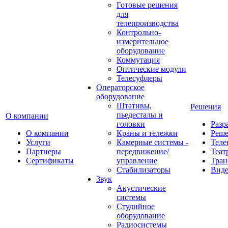
Готовые решения
для
телепроизводства
Контрольно-
измерительное
оборудование
Коммутация
Оптические модули
Телесуфлеры
Операторское
оборудование
Штативы,
Решения
пьедесталы и
О компании
головки
Разр
О компании
Краны и тележки
Реш
Услуги
Камерные системы -
Теле
Партнеры
передвижение/
Теат
Сертификаты
управление
Тран
Стабилизаторы
Виде
Звук
Акустические
системы
Студийное
оборудование
Радиосистемы