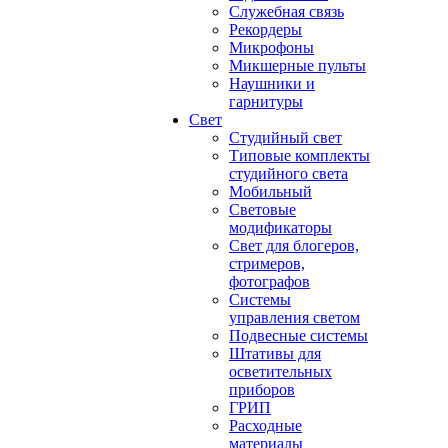
Служебная связь
Рекордеры
Микрофоны
Микшерные пульты
Наушники и
гарнитуры
Свет
Студийный свет
Типовые комплекты
студийного света
Мобильный
Световые
модификаторы
Свет для блогеров,
стримеров,
фотографов
Системы
управления светом
Подвесные системы
Штативы для
осветительных
приборов
ГРИП
Расходные
материалы