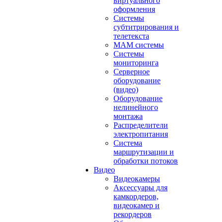
виртуального
оформления
Системы
субтитрирования и
телетекста
MAM системы
Системы
мониторинга
Серверное
оборудование
(видео)
Оборудование
нелинейного
монтажа
Распределители
электропитания
Система
маршрутизации и
обработки потоков
Видео
Видеокамеры
Аксессуары для
камкордеров,
видеокамер и
рекордеров