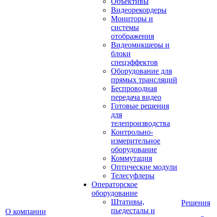
Объективы
Видеорекордеры
Мониторы и
системы
отображения
Видеомикшеры и
блоки
спецэффектов
Оборудование для
прямых трансляций
Беспроводная
передача видео
Готовые решения
для
телепроизводства
Контрольно-
измерительное
оборудование
Коммутация
Оптические модули
Телесуфлеры
Операторское
оборудование
Штативы,
Решения
пьедесталы и
О компании