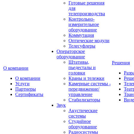
Готовые решения
для
телепроизводства
Контрольно-
измерительное
оборудование
Коммутация
Оптические модули
Телесуфлеры
Операторское
оборудование
Штативы,
Решения
пьедесталы и
О компании
головки
Разр
О компании
Краны и тележки
Реш
Услуги
Камерные системы -
Теле
Партнеры
передвижение/
Теат
Сертификаты
управление
Тран
Стабилизаторы
Виде
Звук
Акустические
системы
Студийное
оборудование
Радиосистемы