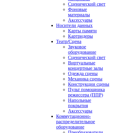
Сценический свет
Фоновые
материалы
Аксессуары
Носители данных
Карты памяти
Картридеры
Театр/Сцена
Звуковое
оборудование
Сценический свет
Виртуальные
концертные залы
Одежда сцены
Механика сцены
Конструкции сцены
Пульт помощника
режиссера (ППР)
Напольные
покрытия
Аксессуары
Коммутационно-
распределительное
оборудование
Преобразователи