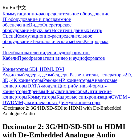
Ru
En
中文
Коммутационно-распределительное оборудование
IT оборудование и программное
обеспечение
Видео
Операторское
оборудование
Звук
Свет
Носители данных
Театр/
Сцена
Коммутационно-распределительное
оборудование
Технологическая мебель
Распродажа
-
Преобразователи видео и аудиоформатов
Кабели
Преобразователи видео и аудиоформатов
-
Конвертеры SDI, HDMI, DVI
Аудио эмбеддеры, деэмбеддеры
Разветвители, генераторы
2D,
3D, 4K конвертеры
Рэковые
IP-конвертеры
Аналоговые
конверторы
DATA-модули
Дистрибутивы
Формат-
конверторы
Фреймы
IP-мультиплексоры
Оптические
конверторы
Коммутаторы
Кадровые синхронизация
CWDM -
DWDM
Мультиплексоры / Де-мультиплексоры
-
Decimator 2: 3G/HD/SD-SDI to HDMI with De-Embedded
Analogue Audio
Decimator 2: 3G/HD/SD-SDI to HDMI
with De-Embedded Analogue Audio