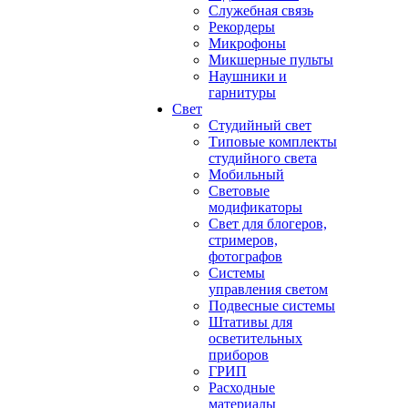
Служебная связь
Рекордеры
Микрофоны
Микшерные пульты
Наушники и
гарнитуры
Свет
Студийный свет
Типовые комплекты
студийного света
Мобильный
Световые
модификаторы
Свет для блогеров,
стримеров,
фотографов
Системы
управления светом
Подвесные системы
Штативы для
осветительных
приборов
ГРИП
Расходные
материалы