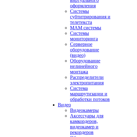
виртуального
оформления
Системы
субтитрирования и
телетекста
MAM системы
Системы
мониторинга
Серверное
оборудование
(видео)
Оборудование
нелинейного
монтажа
Распределители
электропитания
Система
маршрутизации и
обработки потоков
Видео
Видеокамеры
Аксессуары для
камкордеров,
видеокамер и
рекордеров