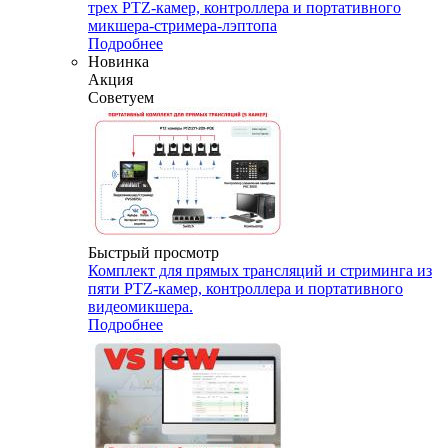
трех PTZ-камер, контроллера и портативного
микшера-стримера-лэптопа
Подробнее
Новинка
Акция
Советуем
Быстрый просмотр
Комплект для прямых трансляций и стриминга из
пяти PTZ-камер, контроллера и портативного
видеомикшера.
Подробнее