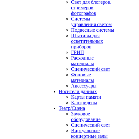
Свет для блогеров,
стримеров,
фотографов
Системы
управления светом
Подвесные системы
Штативы для
осветительных
приборов
ГРИП
Расходные
материалы
Сценический свет
Фоновые
материалы
Аксессуары
Носители данных
Карты памяти
Картридеры
Театр/Сцена
Звуковое
оборудование
Сценический свет
Виртуальные
концертные залы