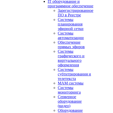
IT оборудование и
программное обеспечение
Зарегистрированное
ПО в Реестре
Системы
планирования
эфирной сетки
Системы
автоматизации
Обеспечение
прямых эфиров
Системы
графического и
виртуального
оформления
Системы
субтитрирования и
телетекста
MAM системы
Системы
мониторинга
Серверное
оборудование
(видео)
Оборудование