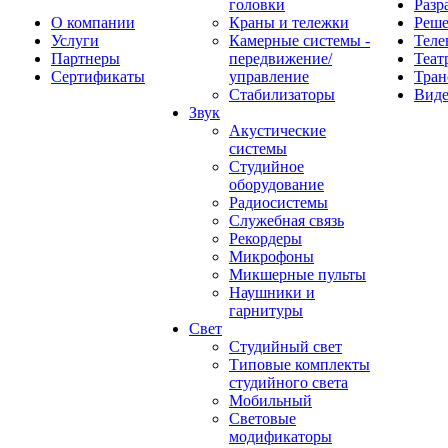
головки
Разр
О компании
Краны и тележки
Реш
Услуги
Камерные системы -
Теле
Партнеры
передвижение/
Теат
Сертификаты
управление
Тран
Стабилизаторы
Виде
Звук
Акустические
системы
Студийное
оборудование
Радиосистемы
Служебная связь
Рекордеры
Микрофоны
Микшерные пульты
Наушники и
гарнитуры
Свет
Студийный свет
Типовые комплекты
студийного света
Мобильный
Световые
модификаторы