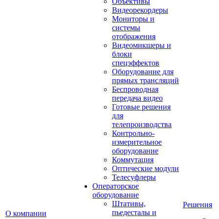
Объективы
Видеорекордеры
Мониторы и
системы
отображения
Видеомикшеры и
блоки
спецэффектов
Оборудование для
прямых трансляций
Беспроводная
передача видео
Готовые решения
для
телепроизводства
Контрольно-
измерительное
оборудование
Коммутация
Оптические модули
Телесуфлеры
Операторское
оборудование
Штативы,
Решения
пьедесталы и
О компании