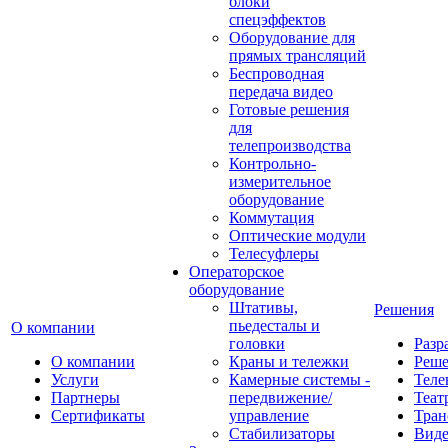
блоки
спецэффектов
Оборудование для
прямых трансляций
Беспроводная
передача видео
Готовые решения
для
телепроизводства
Контрольно-
измерительное
оборудование
Коммутация
Оптические модули
Телесуфлеры
Операторское
оборудование
Штативы,
Решения
пьедесталы и
О компании
головки
Разр
О компании
Краны и тележки
Реш
Услуги
Камерные системы -
Теле
Партнеры
передвижение/
Теат
Сертификаты
управление
Тран
Стабилизаторы
Виде