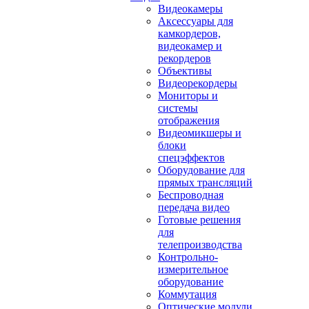
Видеокамеры
Аксессуары для
камкордеров,
видеокамер и
рекордеров
Объективы
Видеорекордеры
Мониторы и
системы
отображения
Видеомикшеры и
блоки
спецэффектов
Оборудование для
прямых трансляций
Беспроводная
передача видео
Готовые решения
для
телепроизводства
Контрольно-
измерительное
оборудование
Коммутация
Оптические модули