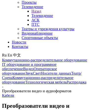
Проекты
Телевидение
Назад
Телевидение
АСК
ПТС
Театры и учреждения культуры
Видеонаблюдение
Спортивные объекты
Новости
Контакты
Ru
En
中文
Коммутационно-распределительное оборудование
IT оборудование и программное
обеспечение
Видео
Операторское
оборудование
Звук
Свет
Носители данных
Театр/
Сцена
Коммутационно-распределительное
оборудование
Технологическая мебель
Распродажа
-
Преобразователи видео и аудиоформатов
Кабели
Преобразователи видео и