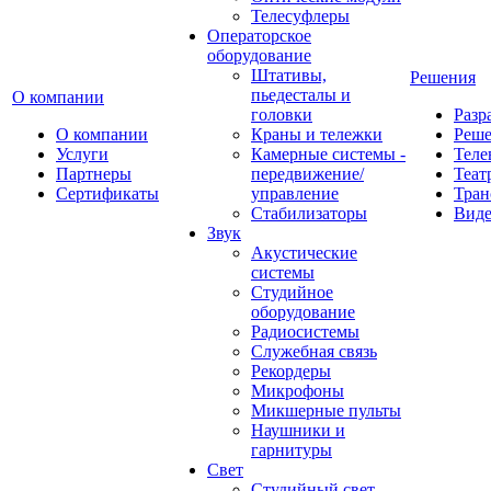
Телесуфлеры
Операторское
оборудование
Штативы,
Решения
пьедесталы и
О компании
головки
Разр
О компании
Краны и тележки
Реш
Услуги
Камерные системы -
Теле
Партнеры
передвижение/
Теат
Сертификаты
управление
Тран
Стабилизаторы
Виде
Звук
Акустические
системы
Студийное
оборудование
Радиосистемы
Служебная связь
Рекордеры
Микрофоны
Микшерные пульты
Наушники и
гарнитуры
Свет
Студийный свет