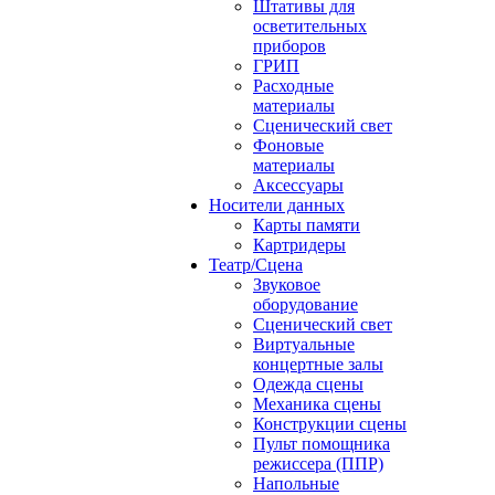
Штативы для
осветительных
приборов
ГРИП
Расходные
материалы
Сценический свет
Фоновые
материалы
Аксессуары
Носители данных
Карты памяти
Картридеры
Театр/Сцена
Звуковое
оборудование
Сценический свет
Виртуальные
концертные залы
Одежда сцены
Механика сцены
Конструкции сцены
Пульт помощника
режиссера (ППР)
Напольные