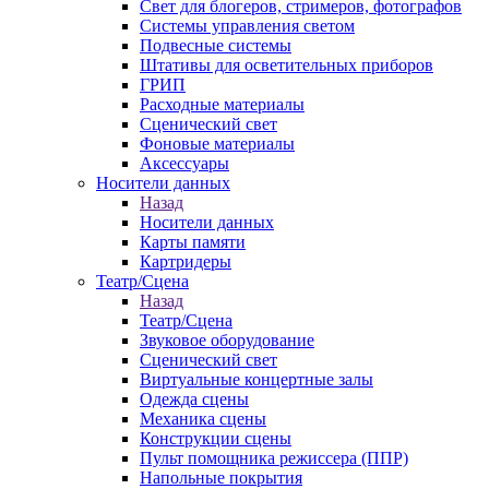
Свет для блогеров, стримеров, фотографов
Системы управления светом
Подвесные системы
Штативы для осветительных приборов
ГРИП
Расходные материалы
Сценический свет
Фоновые материалы
Аксессуары
Носители данных
Назад
Носители данных
Карты памяти
Картридеры
Театр/Сцена
Назад
Театр/Сцена
Звуковое оборудование
Сценический свет
Виртуальные концертные залы
Одежда сцены
Механика сцены
Конструкции сцены
Пульт помощника режиссера (ППР)
Напольные покрытия