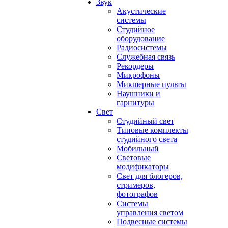
Звук
Акустические
системы
Студийное
оборудование
Радиосистемы
Служебная связь
Рекордеры
Микрофоны
Микшерные пульты
Наушники и
гарнитуры
Свет
Студийный свет
Типовые комплекты
студийного света
Мобильный
Световые
модификаторы
Свет для блогеров,
стримеров,
фотографов
Системы
управления светом
Подвесные системы