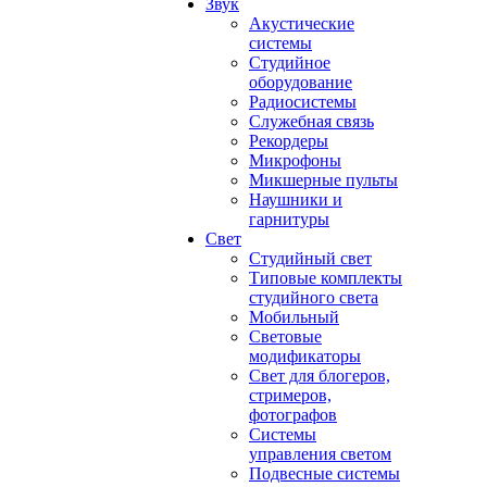
Звук
Акустические
системы
Студийное
оборудование
Радиосистемы
Служебная связь
Рекордеры
Микрофоны
Микшерные пульты
Наушники и
гарнитуры
Свет
Студийный свет
Типовые комплекты
студийного света
Мобильный
Световые
модификаторы
Свет для блогеров,
стримеров,
фотографов
Системы
управления светом
Подвесные системы