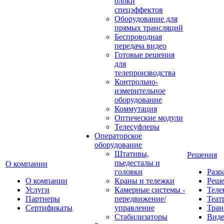
блоки
спецэффектов
Оборудование для
прямых трансляций
Беспроводная
передача видео
Готовые решения
для
телепроизводства
Контрольно-
измерительное
оборудование
Коммутация
Оптические модули
Телесуфлеры
Операторское
оборудование
Штативы,
Решения
пьедесталы и
О компании
головки
Разр
О компании
Краны и тележки
Реш
Услуги
Камерные системы -
Теле
Партнеры
передвижение/
Теат
Сертификаты
управление
Тран
Стабилизаторы
Виде