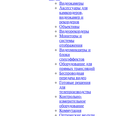
Видеокамеры
Аксессуары для
камкордеров,
видеокамер и
рекордеров
Объективы
Видеорекордеры
Мониторы и
системы
отображения
Видеомикшеры и
блоки
спецэффектов
Оборудование для
прямых трансляций
Беспроводная
передача видео
Готовые решения
для
телепроизводства
Контрольно-
измерительное
оборудование
Коммутация
Оптические модули