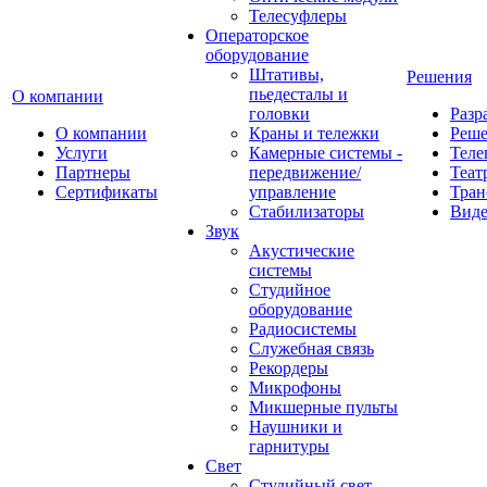
Телесуфлеры
Операторское
оборудование
Штативы,
Решения
пьедесталы и
О компании
головки
Разр
О компании
Краны и тележки
Реш
Услуги
Камерные системы -
Теле
Партнеры
передвижение/
Теат
Сертификаты
управление
Тран
Стабилизаторы
Виде
Звук
Акустические
системы
Студийное
оборудование
Радиосистемы
Служебная связь
Рекордеры
Микрофоны
Микшерные пульты
Наушники и
гарнитуры
Свет
Студийный свет