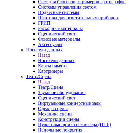
Свет для блогеров, стримеров, фотографов
Системы управления светом
Подвесные системы
Штативы для осветительных приборов
ГРИП
Расходные материалы
Сценический свет
Фоновые материалы
Аксессуары
Носители данных
Назад
Носители данных
Карты памяти
Картридеры
Театр/Сцена
Назад
Театр/Сцена
Звуковое оборудование
Сценический свет
Виртуальные концертные залы
Одежда сцены
Механика сцены
Конструкции сцены
Пульт помощника режиссера (ППР)
Напольные покрытия