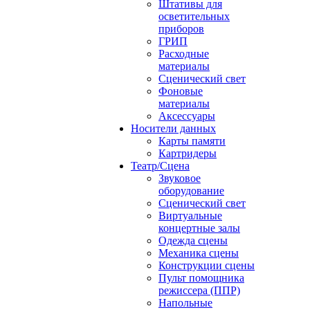
Штативы для
осветительных
приборов
ГРИП
Расходные
материалы
Сценический свет
Фоновые
материалы
Аксессуары
Носители данных
Карты памяти
Картридеры
Театр/Сцена
Звуковое
оборудование
Сценический свет
Виртуальные
концертные залы
Одежда сцены
Механика сцены
Конструкции сцены
Пульт помощника
режиссера (ППР)
Напольные