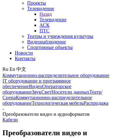
Проекты
Телевидение
Назад
Телевидение
АСК
ПТС
Театры и учреждения культуры
Видеонаблюдение
Спортивные объекты
Новости
Контакты
Ru
En
中文
Коммутационно-распределительное оборудование
IT оборудование и программное
обеспечение
Видео
Операторское
оборудование
Звук
Свет
Носители данных
Театр/
Сцена
Коммутационно-распределительное
оборудование
Технологическая мебель
Распродажа
-
Преобразователи видео и аудиоформатов
Кабели
Преобразователи видео и